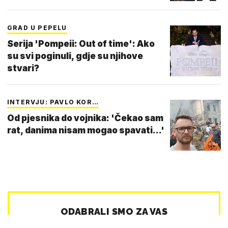
GRAD U PEPELU
Serija 'Pompeii: Out of time': Ako
su svi poginuli, gdje su njihove
stvari?
INTERVJU: PAVLO KOR…
Od pjesnika do vojnika: 'Čekao sam
rat, danima nisam mogao spavati...'