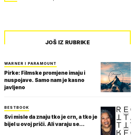
JOŠ IZ RUBRIKE
WARNER I PARAMOUNT
Pirke: Filmske promjene imaju i
nuspojave. Samo nam je kasno
javljeno
BESTBOOK
Svi misle da znaju tko je crn, a tko je
bijel u ovoj priči. Ali varaju se...