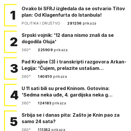
Ovako bi SFRJ izgledala da se ostvario Titov
1
plan: Od Klagenfurta do Istanbula!
POLITIKA I DRUŠTVO
281256
prikaza
Srpski vojnik: '12 dana nismo znali da se
2
dogodila Oluja'
360°
225909
prikaza
Pad Krajine (3) i transkripti razgovora Arkan-
3
Legija: 'Čujem, prelazite ustašam…
360°
140810
prikaza
U 11 sati bili su pred Kninom. Gotovina:
4
'Sedma neka uđe, 4. gardijska neka g…
360°
124183
prikaza
Srbija se i danas pita: Zašto je Knin pao za
5
samo 24 sata?
360°
111352
prikaza