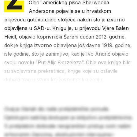
Z
Ohio” američkog pisca Sherwooda
Andersona pojavila se u hrvatskom
prijevodu gotovo cijelo stoljeće nakon što je izvorno
objavljena u SAD-u. Knjigu je, u prijevodu Vjere Balen
Heidl, objavio koprivnički Šareni dućan 2012. godine,
dok je knjiga izvorno objavljena još davne 1919. godine,
iste godine, što je zanimljivo, kad je Ivo Andrić objavio
svoju novelu “Put Alije Đerzeleza”. Obje ove knjige bile
su svojevrsna prekretnica, knjige koje su ostavile
duboki trag u svom književnom okruženju.
Ovaj je članak dio naše pretplatničke ponude.
Cjelokupni sadržaj dostupan je isključivo pretplatnicima.
S pretplatom dobivate neograničen pristup svim našim
arhiviranim člancima, ekskluzivnim intervjuima i