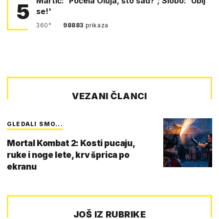
Martić: 'Počela Oluja, što sad?'; Slobo: 'Ubij
5
se!'
360°
98883
prikaza
VEZANI ČLANCI
GLEDALI SMO...
Mortal Kombat 2: Kosti pucaju,
ruke i noge lete, krv šprica po
ekranu
JOŠ IZ RUBRIKE