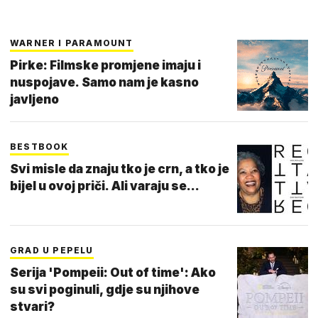
WARNER I PARAMOUNT
Pirke: Filmske promjene imaju i
nuspojave. Samo nam je kasno
javljeno
BESTBOOK
Svi misle da znaju tko je crn, a tko je
bijel u ovoj priči. Ali varaju se...
GRAD U PEPELU
Serija 'Pompeii: Out of time': Ako
su svi poginuli, gdje su njihove
stvari?