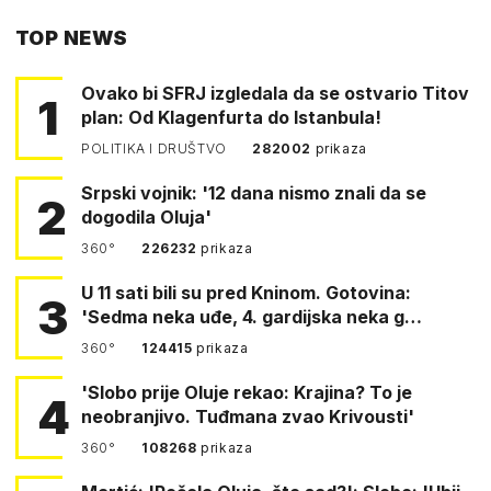
PUTEM
TOP NEWS
FACEBOOKA
Ovako bi SFRJ izgledala da se ostvario Titov
1
plan: Od Klagenfurta do Istanbula!
POLITIKA I DRUŠTVO
282002
prikaza
Srpski vojnik: '12 dana nismo znali da se
2
dogodila Oluja'
360°
226232
prikaza
U 11 sati bili su pred Kninom. Gotovina:
3
'Sedma neka uđe, 4. gardijska neka g…
360°
124415
prikaza
'Slobo prije Oluje rekao: Krajina? To je
4
neobranjivo. Tuđmana zvao Krivousti'
360°
108268
prikaza