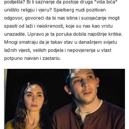
podijelila? Bi li saznanje da postoje druga "viša bića"
uništilo religiju i vjeru? Spielberg nudi pozitivan
odgovor, govoreći da bi nas istina i suosjećanje mogli
spasiti od laži i neiskrenosti, koje su nas kao vrstu
unazadile. Upravo je ta poruka dobila najoštrije kritike.
Mnogi smatraju da je takav stav u današnjem svijetu
lažnih vijesti, velikih podjela i nepovjerenja u vlast
potpuno naivan i zastario.