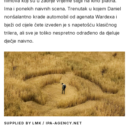
filmova koji su u zadnje vrijeme stigli na kino platna.
Ima i ponekih naivnih scena. Trenutak u kojem Daniel
nonšalantno krade automobil od agenata Wardexa i
bježi od cijele čete izveden je s napetošću klasičnog
trilera, ali sve je toliko nespretno odrađeno da djeluje
dječje naivno.
SUPPLIED BY LMK / IPA-AGENCY.NET