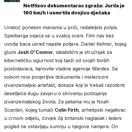
Netflixov dokumentarac zgraža: Jurila je
160 km/h i usmrtila dvojicu dječaka
Unatoč ponekim manama u priči, redateljski potpis
Spielberga osjeća se u svakoj sceni. Film nas bez
uvoda baca usred napete potjere. Daniel Kellner, kojeg
glumi
Josh O'Connor
, idealistični je stručnjak za
kibernetičku sigurnost koji bježi od svojih bivših
poslodavaca, tajnovite vladine agencije Wardex. Sa
sobom nosi povjerljive dokumente i misteriozni
izvanzemaljski artefakt, dokaze koji bi trebali razotkriti
desetljeća dugu zavjeru o skrivanju postojanja
izvanzemaljskog života. Za petama mu je Noah
Scanlan, kojeg tumači
Colin Firth
, arhetipski negativac
u crnom odijelu, čovjek čiji britanski naglasak i ledeni
pogled ne ostavljaju sumnju u njegove namjere. On