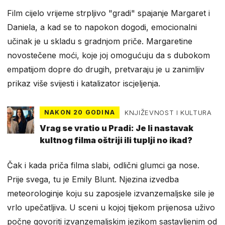
Film cijelo vrijeme strpljivo "gradi" spajanje Margaret i
Daniela, a kad se to napokon dogodi, emocionalni
učinak je u skladu s gradnjom priče. Margaretine
novostečene moći, koje joj omogućuju da s dubokom
empatijom dopre do drugih, pretvaraju je u zanimljiv
prikaz više svijesti i katalizator iscjeljenja.
NAKON 20 GODINA
KNJIŽEVNOST I KULTURA
Vrag se vratio u Pradi: Je li nastavak
kultnog filma oštriji ili tuplji no ikad?
Čak i kada priča filma slabi, odlični glumci ga nose.
Prije svega, tu je Emily Blunt. Njezina izvedba
meteorologinje koju su zaposjele izvanzemaljske sile je
vrlo upečatljiva. U sceni u kojoj tijekom prijenosa uživo
počne govoriti izvanzemaljskim jezikom sastavljenim od