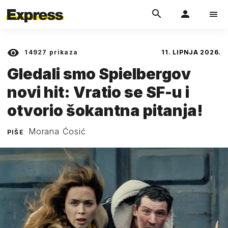
14927
prikaza
11. LIPNJA 2026.
Gledali smo Spielbergov
novi hit: Vratio se SF-u i
otvorio šokantna pitanja!
Morana Ćosić
PIŠE