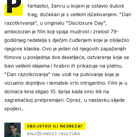
P
fantastici, žanru u kojem je ostavio dubok
trag, dočekan je s velikim iščekivanjem. "Dan
razotkrivanja", u originalu "Disclosure Day",
ambiciozan je film koji spaja mudrost i zrelost 79-
godišnjeg redatelja s dječjim čuđenjem koje je obilježilo
njegove klasike. Ovo je jedan od njegovih zapaženijih
filmova u posljednja dva desetljeća, ostvarenje koje se
bavi velikim idejama i hrabro ih prikazuje na platnu.
"Dan razotkrivanja" nas vodi na putovanje koje je
vizualno dojmljivo i tematski vrlo intrigantno. Film je u
domaća kina stigao 10. lipnja kada smo bili na
zagrebačkoj pretpremijeri. Oprez, u nastavku slijede
spojleri...
UBOJSTVO ILI NESREĆA?
KNJIŽEVNOST I KULTURA