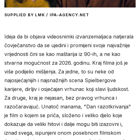
SUPPLIED BY LMK / IPA-AGENCY.NET
Ideja da bi objava videosnimki izvanzemaljaca natjerala
čovječanstvo da se ujedini i promijeni svoje najvažnije
vrijednosti čini se kao maštarija iz 90-ih, a ne kao
stvarna mogućnost za 2026. godinu. Kraj filma još je
više podijelio mišljenja. Za jedne, to su neke od
najosjećajnijih i najsnažnijih scena Spielbergove
karijere, dirljiv i osjećajan vrhunac koji slavi ljudskost.
Za druge, kraj je nejasan, bez pravog vrhunca i
razočaravajuć. Unatoč manama, "Dan razotkrivanja"
je film o kojem se priča, složeno i veliko djelo koje
dokazuje da veliki hitovi i dalje mogu biti izazovni i,
iznad svega, ispunjeni onom posebnom filmskom