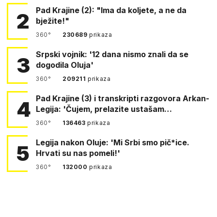
Pad Krajine (2): "Ima da koljete, a ne da
2
bježite!"
360°
230689
prikaza
Srpski vojnik: '12 dana nismo znali da se
3
dogodila Oluja'
360°
209211
prikaza
Pad Krajine (3) i transkripti razgovora Arkan-
4
Legija: 'Čujem, prelazite ustašam…
360°
136463
prikaza
Legija nakon Oluje: 'Mi Srbi smo pič*ice.
5
Hrvati su nas pomeli!'
360°
132000
prikaza