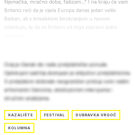
Njemačka, mračno doba, fašizam...” I na kraju će vam
Britanci reći da je cijela Europa danas jedan veliki
Balkan, ali s briselskom birokracijom u novom
Istanbulu, te da se Britanci od toga zapravo jedini
izdvajaju.
Ovaj je članak dio naše pretplatničke ponude.
Cjelokupni sadržaj dostupan je isključivo pretplatnicima.
S pretplatom dobivate neograničen pristup svim našim
arhiviranim člancima, ekskluzivnim intervjuima i
stručnim analizama.
KAZALIŠTE
FESTIVAL
DUBRAVKA VRGOČ
KOLUMNA