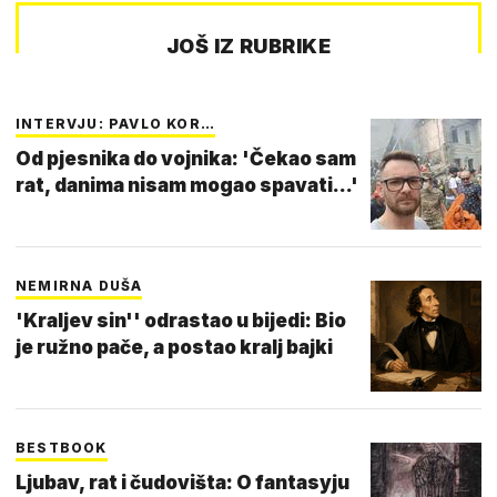
JOŠ IZ RUBRIKE
INTERVJU: PAVLO KOR…
Od pjesnika do vojnika: 'Čekao sam
rat, danima nisam mogao spavati...'
NEMIRNA DUŠA
'Kraljev sin'' odrastao u bijedi: Bio
je ružno pače, a postao kralj bajki
BESTBOOK
Ljubav, rat i čudovišta: O fantasyju