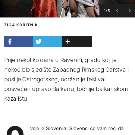
1/5
ŽIGA KORITNIK
Prije nekoliko dana u Ravenni, gradu koji je
nekoć bio sjedište Zapadnog Rimskog Carstva i
poslije Ostrogotskog, održan je festival
posvećen upravo Balkanu, točnije balkanskom
kazalištu
O
vdje je Slovenija! Slovenci će vam reći da