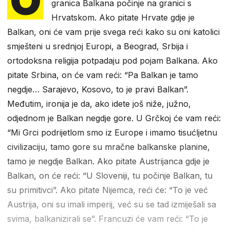
granica Balkana počinje na granici s
Hrvatskom. Ako pitate Hrvate gdje je
Balkan, oni će vam prije svega reći kako su oni katolici
smješteni u srednjoj Europi, a Beograd, Srbija i
ortodoksna religija potpadaju pod pojam Balkana. Ako
pitate Srbina, on će vam reći: “Pa Balkan je tamo
negdje… Sarajevo, Kosovo, to je pravi Balkan”.
Međutim, ironija je da, ako idete još niže, južno,
odjednom je Balkan negdje gore. U Grčkoj će vam reći:
“Mi Grci podrijetlom smo iz Europe i imamo tisućljetnu
civilizaciju, tamo gore su mračne balkanske planine,
tamo je negdje Balkan. Ako pitate Austrijanca gdje je
Balkan, on će reći: “U Sloveniji, tu počinje Balkan, tu
su primitivci”. Ako pitate Nijemca, reći će: “To je već
Austrija, oni su imali imperij, već su se tad izmiješali sa
svima, balkanizirali se”. Francuzi će vam reći: “To je