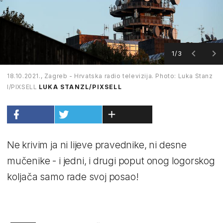
1/3
18.10.2021., Zagreb - Hrvatska radio televizija. Photo: Luka Stanz
l/PIXSELL
LUKA STANZL/PIXSELL
Ne krivim ja ni lijeve pravednike, ni desne
mučenike - i jedni, i drugi poput onog logorskog
koljača samo rade svoj posao!