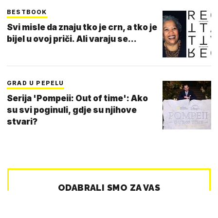
BESTBOOK
Svi misle da znaju tko je crn, a tko je
bijel u ovoj priči. Ali varaju se...
GRAD U PEPELU
Serija 'Pompeii: Out of time': Ako
su svi poginuli, gdje su njihove
stvari?