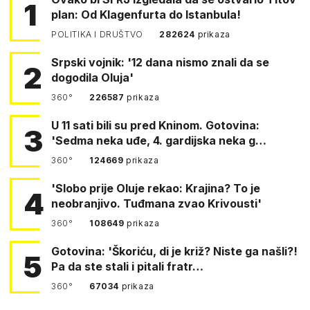
1
plan: Od Klagenfurta do Istanbula!
POLITIKA I DRUŠTVO
282624
prikaza
Srpski vojnik: '12 dana nismo znali da se
2
dogodila Oluja'
360°
226587
prikaza
U 11 sati bili su pred Kninom. Gotovina:
3
'Sedma neka uđe, 4. gardijska neka g…
360°
124669
prikaza
'Slobo prije Oluje rekao: Krajina? To je
4
neobranjivo. Tuđmana zvao Krivousti'
360°
108649
prikaza
Gotovina: 'Škoriću, di je križ? Niste ga našli?!
5
Pa da ste stali i pitali fratr…
360°
67034
prikaza