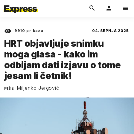
9910
prikaza
04. SRPNJA 2025.
HRT objavljuje snimku
moga glasa - kako im
odbijam dati izjavu o tome
jesam li četnik!
Miljenko Jergović
PIŠE