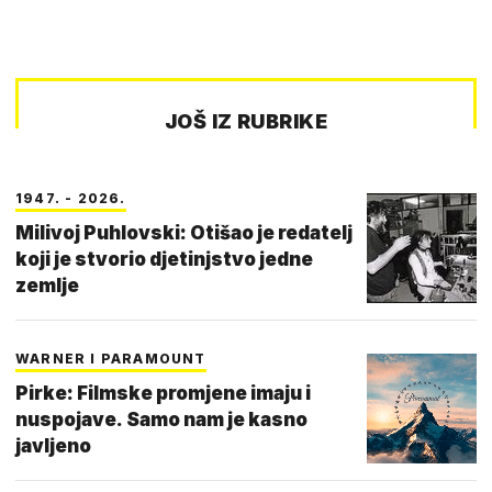
JOŠ IZ RUBRIKE
1947. - 2026.
Milivoj Puhlovski: Otišao je redatelj
koji je stvorio djetinjstvo jedne
zemlje
WARNER I PARAMOUNT
Pirke: Filmske promjene imaju i
nuspojave. Samo nam je kasno
javljeno