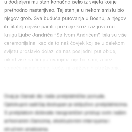
u dodijeljeni mu stan konačno iselio iz svijeta koji je
prethodno nastanjivao. Taj stan je u nekom smislu bio
njegov grob. Sva buduća putovanja u Bosnu, a njegov
ih čitatelj najviše pamti i poznaje kroz razgovornu
knjigu
Ljube Jandrića
“Sa Ivom Andrićem”, bila su više
ceremonijalna, kao da to naš čovjek koji se u dalekom
svijetu proslavio dolazi da nas posljednji put obiđe,
nikad više na tim putovanjima nije bio sam, a bez
samoće nema doma, kuće, ni književnih istraživanja.
Ovaj je članak dio naše pretplatničke ponude.
Cjelokupni sadržaj dostupan je isključivo pretplatnicima.
S pretplatom dobivate neograničen pristup svim našim
arhiviranim člancima, ekskluzivnim intervjuima i
stručnim analizama.