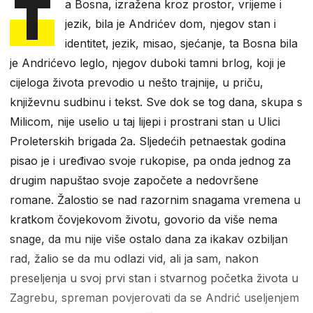
T
a Bosna, izražena kroz prostor, vrijeme i
jezik, bila je Andrićev dom, njegov stan i
identitet, jezik, misao, sjećanje, ta Bosna bila
je Andrićevo leglo, njegov duboki tamni brlog, koji je
cijeloga života prevodio u nešto trajnije, u priču,
književnu sudbinu i tekst. Sve dok se tog dana, skupa s
Milicom, nije uselio u taj lijepi i prostrani stan u Ulici
Proleterskih brigada 2a. Sljedećih petnaestak godina
pisao je i uređivao svoje rukopise, pa onda jednog za
drugim napuštao svoje započete a nedovršene
romane. Žalostio se nad razornim snagama vremena u
kratkom čovjekovom životu, govorio da više nema
snage, da mu nije više ostalo dana za ikakav ozbiljan
rad, žalio se da mu odlazi vid, ali ja sam, nakon
preseljenja u svoj prvi stan i stvarnog početka života u
Zagrebu, spreman povjerovati da se Andrić useljenjem