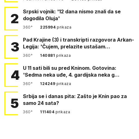
Srpski vojnik: '12 dana nismo znali da se
2
dogodila Oluja'
360°
225994
prikaza
Pad Krajine (3) i transkripti razgovora Arkan-
3
Legija: 'Čujem, prelazite ustašam…
360°
140881
prikaza
U 11 sati bili su pred Kninom. Gotovina:
4
'Sedma neka uđe, 4. gardijska neka g…
360°
124249
prikaza
Srbija se i danas pita: Zašto je Knin pao za
5
samo 24 sata?
360°
111404
prikaza