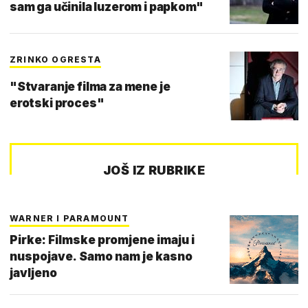
sam ga učinila luzerom i papkom"
ZRINKO OGRESTA
"Stvaranje filma za mene je
erotski proces"
JOŠ IZ RUBRIKE
WARNER I PARAMOUNT
Pirke: Filmske promjene imaju i
nuspojave. Samo nam je kasno
javljeno