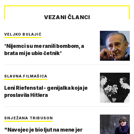
VEZANI ČLANCI
VELJKO BULAJIĆ
'Nijemci su me ranili bombom, a
brata mi je ubio četnik'
SLAVNA FILMAŠICA
Leni Riefenstal - genijalka koja je
proslavila Hitlera
SNJEŽANA TRIBUSON
"Navojec je bio ljut na mene jer