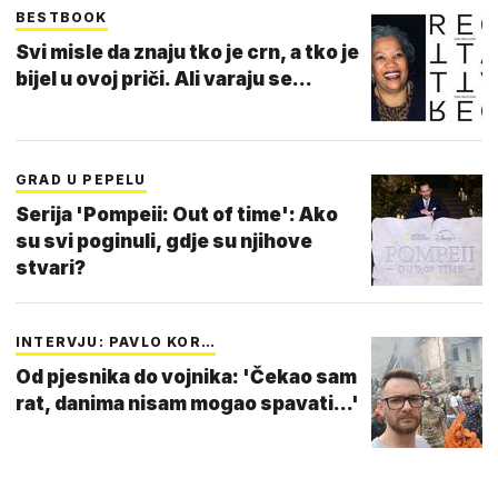
BESTBOOK
Svi misle da znaju tko je crn, a tko je
bijel u ovoj priči. Ali varaju se...
GRAD U PEPELU
Serija 'Pompeii: Out of time': Ako
su svi poginuli, gdje su njihove
stvari?
INTERVJU: PAVLO KOR…
Od pjesnika do vojnika: 'Čekao sam
rat, danima nisam mogao spavati...'