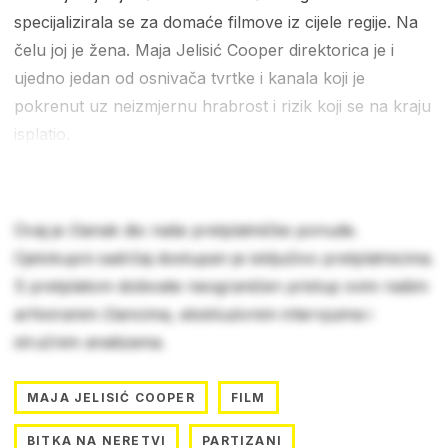
specijalizirala se za domaće filmove iz cijele regije. Na
čelu joj je žena. Maja Jelisić Cooper direktorica je i
ujedno jedan od osnivača tvrtke i kanala koji je
pokrenut uz neizmjernu hrabrost i rizik koji se na kraju
isplatio.
Ovaj je članak dio naše pretplatničke ponude.
Cjelokupni sadržaj dostupan je isključivo pretplatnicima.
S pretplatom dobivate neograničen pristup svim našim
arhiviranim člancima, ekskluzivnim intervjuima i
stručnim analizama.
MAJA JELISIĆ COOPER
FILM
BITKA NA NERETVI
PARTIZANI