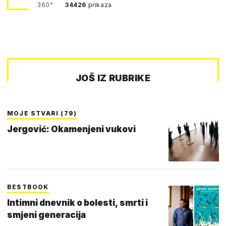
360°
34426
prikaza
JOŠ IZ RUBRIKE
MOJE STVARI (79)
Jergović: Okamenjeni vukovi
BESTBOOK
Intimni dnevnik o bolesti, smrti i
smjeni generacija