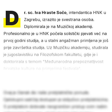
D
r. sc. Iva Hraste Sočo
, intendantica HNK u
Zagrebu, izrazito je svestrana osoba.
Diplomirala je na Muzičkoj akademiji.
Profesionalno je u HNK počela solistički pjevati već na
prvoj godini studija, a u stalni angažman primljena je još
prije završetka studija. Uz Muzičku akademiju, studirala
je jugoslavistiku na Filozofskom fakultetu, gdje je i
doktorirala s temom "Međunarodna prepoznatljivost
hrvatske kulture na primjerima festivala".
Ovaj je članak dio naše pretplatničke ponude.
Cjelokupni sadržaj dostupan je isključivo pretplatnicima.
S pretplatom dobivate neograničen pristup svim našim