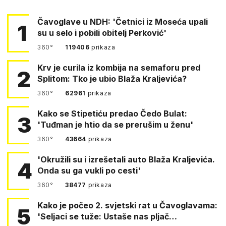
Čavoglave u NDH: 'Četnici iz Moseća upali
1
su u selo i pobili obitelj Perković'
360°
119406
prikaza
Krv je curila iz kombija na semaforu pred
2
Splitom: Tko je ubio Blaža Kraljevića?
360°
62961
prikaza
Kako se Stipetiću predao Čedo Bulat:
3
'Tuđman je htio da se prerušim u ženu'
360°
43664
prikaza
'Okružili su i izrešetali auto Blaža Kraljevića.
4
Onda su ga vukli po cesti'
360°
38477
prikaza
Kako je počeo 2. svjetski rat u Čavoglavama:
5
'Seljaci se tuže: Ustaše nas pljač…