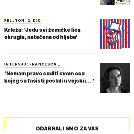
FELJTON. 2. DIO
Krleža: 'Jedu svi žemičke lica
okrugla, natečena od hljeba'
INTERVJU: FRANCESCA…
'Nemam pravo suditi svom ocu
kojeg su fašisti poslali u vojsku....'