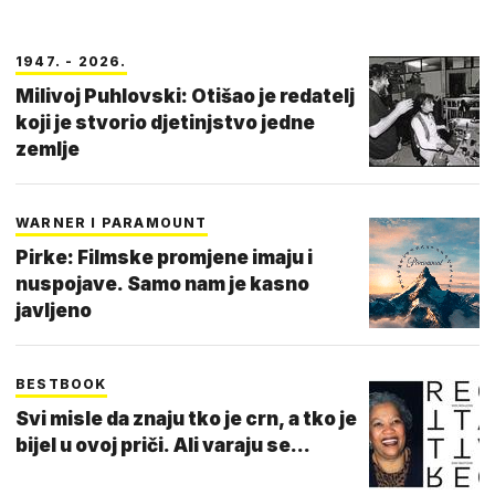
1947. - 2026.
Milivoj Puhlovski: Otišao je redatelj
koji je stvorio djetinjstvo jedne
zemlje
WARNER I PARAMOUNT
Pirke: Filmske promjene imaju i
nuspojave. Samo nam je kasno
javljeno
BESTBOOK
Svi misle da znaju tko je crn, a tko je
bijel u ovoj priči. Ali varaju se...