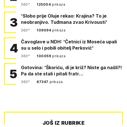
360°
125004
prikaza
'Slobo prije Oluje rekao: Krajina? To je
3
neobranjivo. Tuđmana zvao Krivousti'
360°
109094
prikaza
Čavoglave u NDH: 'Četnici iz Moseća upali
4
su u selo i pobili obitelj Perković'
360°
100059
prikaza
Gotovina: 'Škoriću, di je križ? Niste ga našli?!
5
Pa da ste stali i pitali fratr…
360°
67347
prikaza
JOŠ IZ RUBRIKE