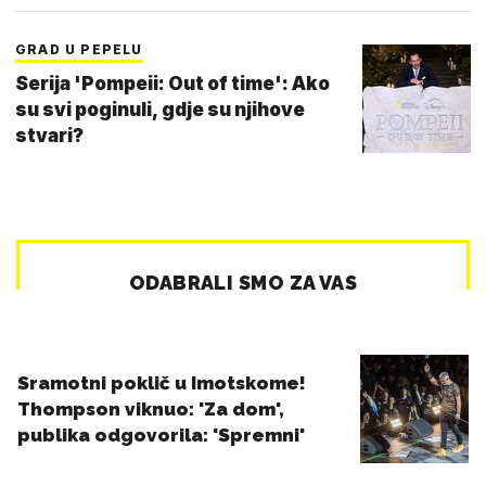
GRAD U PEPELU
Serija 'Pompeii: Out of time': Ako
su svi poginuli, gdje su njihove
stvari?