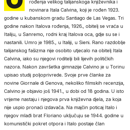
rođenja velikog talijanskoga književnika i
novinara Itala Calvina, koji je rođen 1923.
godine u kubanskom gradu Santiago de Las Vegas. Tri
godine nakon Italova rođenja, 1926., obitelj se vraća u
Italiju, u Sanremo, rodni kraj Italova oca, gdje su se i
nastanili. Umro je 1985., u Italiji, u Sieni. Rano razdoblje
talijanskog fašizma nije osobito utjecalo na obitelj Itala
Calvina, iako su njegovi roditelji bili lijevih političkih
nazora. Nakon završetka gimnazije Calvino je u Torinu
upisao studij poljoprivrede. Svoje prve članke za
novine Giornale di Genova, nekoliko filmskih recenzija,
Calvino je objavio još 1941., u dobi od 18 godina. U isto
vrijeme nastaju i njegova prva književna djela, za koja
nije uspio pronaći izdavača. Na majčin poticaj Italo i
njegov mlađi brat Floriano uključuju se 1944. godine u
komunistički pokret otpora i Italo postaje član