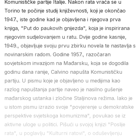
Komunističke partije Italije. Nakon rata vraća se u
Torino te počinje studij književnosti, koji je okončao
1947., iste godine kad je objavljena i njegova prva
knjiga, "Put do paukovih gnijezda", koja je inspirirana
njegovim sudjelovanjem u ratu. Dvije godine kasnije,
1949., objavljuje svoju prvu zbirku novela te nastavlja s
novinarskim radom. Godine 1957., razočaran
sovjetskom invazijom na Mađarsku, koja se dogodila
godinu dana ranije, Calvino napušta Komunističku
partiju. U pismu koje je objavljeno u medijima kao
razlog napuštanja partije naveo je nasilno gušenje
mađarskog ustanka i zločine Staljinova režima. Iako je
u istom pismu izrazio svoje "povjerenje u demokratske
perspektive svjetskoga komunizma", povukao se iz
aktivne uloge u politici. Pišući u svojoj knjizi "Poslije
rata", u poglavlju "Kulturni ratovi", o oduševljenju