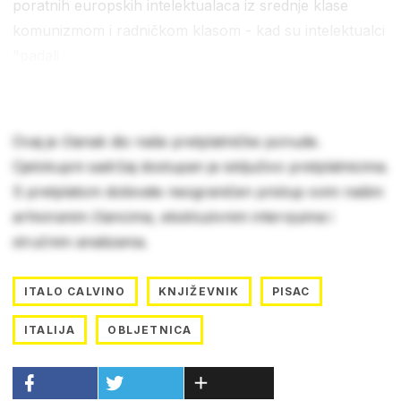
poratnih europskih intelektualaca iz srednje klase
komunizmom i radničkom klasom - kad su intelektualci
"padali
Ovaj je članak dio naše pretplatničke ponude.
Cjelokupni sadržaj dostupan je isključivo pretplatnicima.
S pretplatom dobivate neograničen pristup svim našim
arhiviranim člancima, ekskluzivnim intervjuima i
stručnim analizama.
ITALO CALVINO
KNJIŽEVNIK
PISAC
ITALIJA
OBLJETNICA