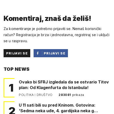
Komentiraj, znaš da želiš!
Za komentiranje je potrebno prijaviti se. Nemaš korisnički
račun? Registracija je brza i jednostavna, registriraj se i uključi
se u raspravu.
PRIJAVI SE
PRIJAVI SE
PUTEM
TOP NEWS
FACEBOOKA
Ovako bi SFRJ izgledala da se ostvario Titov
1
plan: Od Klagenfurta do Istanbula!
POLITIKA I DRUŠTVO
283081
prikaza
U 11 sati bili su pred Kninom. Gotovina:
2
'Sedma neka uđe, 4. gardijska neka g…