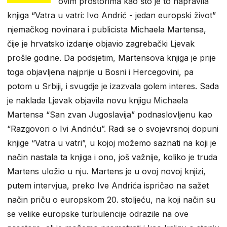
ovim prostorima kao što je to napravila
knjiga “Vatra u vatri: Ivo Andrić - jedan europski život”
njemačkog novinara i publicista Michaela Martensa,
čije je hrvatsko izdanje objavio zagrebački Ljevak
prošle godine. Da podsjetim, Martensova knjiga je prije
toga objavljena najprije u Bosni i Hercegovini, pa
potom u Srbiji, i svugdje je izazvala golem interes. Sada
je naklada Ljevak objavila novu knjigu Michaela
Martensa “San zvan Jugoslavija” podnaslovljenu kao
“Razgovori o Ivi Andriću”. Radi se o svojevrsnoj dopuni
knjige “Vatra u vatri”, u kojoj možemo saznati na koji je
način nastala ta knjiga i ono, još važnije, koliko je truda
Martens uložio u nju. Martens je u ovoj novoj knjizi,
putem intervjua, preko Ive Andrića ispričao na sažet
način priču o europskom 20. stoljeću, na koji način su
se velike europske turbulencije odrazile na ove