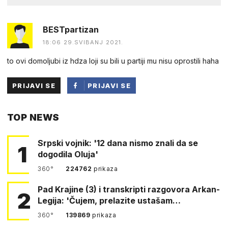
BESTpartizan
18:06 29.SVIBANJ 2021.
to ovi domoljubi iz hdza loji su bili u partiji mu nisu oprostili haha
PRIJAVI SE
PRIJAVI SE
PUTEM
TOP NEWS
FACEBOOKA
Srpski vojnik: '12 dana nismo znali da se
1
dogodila Oluja'
360°
224762
prikaza
Pad Krajine (3) i transkripti razgovora Arkan-
2
Legija: 'Čujem, prelazite ustašam…
360°
139869
prikaza