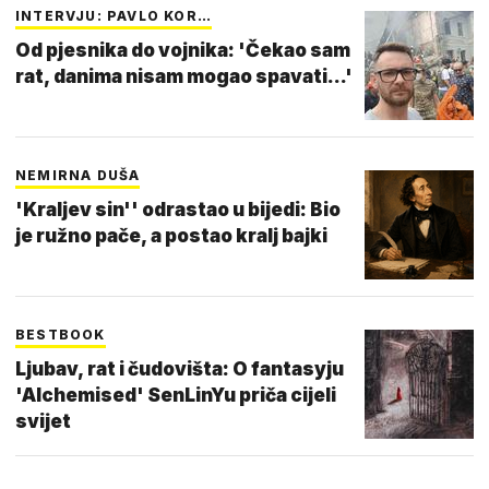
INTERVJU: PAVLO KOR…
Od pjesnika do vojnika: 'Čekao sam
rat, danima nisam mogao spavati...'
NEMIRNA DUŠA
'Kraljev sin'' odrastao u bijedi: Bio
je ružno pače, a postao kralj bajki
BESTBOOK
Ljubav, rat i čudovišta: O fantasyju
'Alchemised' SenLinYu priča cijeli
svijet