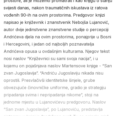
prostore, ali je možemo promatrati i kao knjigu o stanju
svijesti danas, nakon traumatičnih iskustava iz ratova
vođenih 90-ih na ovim prostorima. Predgovor knjizi
napisao je književnik i znanstvenik Nebojša Lujanović,
autor dvije jedinstvene znanstvene studije o percepciji
Andrićeva djela na ovim prostorima, ponajprije u Bosni
i Hercegovini, i jedan od najboljih poznavatelja
Andrićeva opusa u ovdašnjim kulturama. Njegov tekst
nosi naslov “Književnici su sami svoja nacija”, i u
kojemu on pojašnjava naslov Martensove knjige - “San
zvan Jugoslavija”. “Andriću Jugoslaviju nikada nisu
oprostili. Presvlačivši identitetske šinjele, grube
obvezujuće činovničke uniforme, gradio je strategiju
pripadanja svima i nepripadanja nikome”, stoji na
jednome mjestu u Lujanovićevu predgovoru. Naslov
“San zvan Jugoslavija”, po Lujanoviću, predstavlja