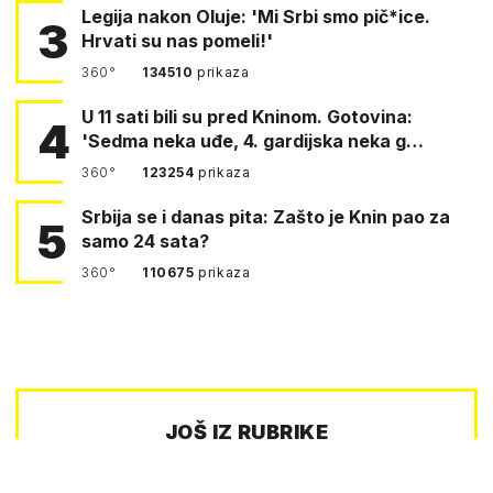
Legija nakon Oluje: 'Mi Srbi smo pič*ice.
3
Hrvati su nas pomeli!'
360°
134510
prikaza
U 11 sati bili su pred Kninom. Gotovina:
4
'Sedma neka uđe, 4. gardijska neka g…
360°
123254
prikaza
Srbija se i danas pita: Zašto je Knin pao za
5
samo 24 sata?
360°
110675
prikaza
JOŠ IZ RUBRIKE