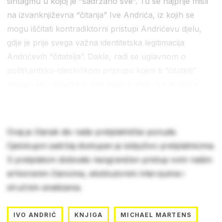
sintagmu u kojoj je “sadržano sve”. Tu se najprije misli
na izvanknjiževna “čitanja” Ive Andrića, iz kojih se
mogu iščitati kontradiktorni pristupi Andrićevu djelu,
gdje je prije svega važna identitetska legitimacija
Andrićevih “čitatelja”. Dakle, radi se uglavnom o
politikantsko-ideološkom pristupu kojim ti “čitatelji”
mnogo više govore o sebi nego o djelu Ive Andrića.
Ovaj je članak dio naše pretplatničke ponude.
Cjelokupni sadržaj dostupan je isključivo pretplatnicima.
S pretplatom dobivate neograničen pristup svim našim
arhiviranim člancima, ekskluzivnim intervjuima i
stručnim analizama.
IVO ANDRIĆ
KNJIGA
MICHAEL MARTENS