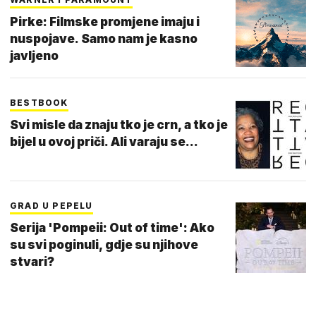
Pirke: Filmske promjene imaju i
nuspojave. Samo nam je kasno
javljeno
BESTBOOK
Svi misle da znaju tko je crn, a tko je
bijel u ovoj priči. Ali varaju se...
GRAD U PEPELU
Serija 'Pompeii: Out of time': Ako
su svi poginuli, gdje su njihove
stvari?