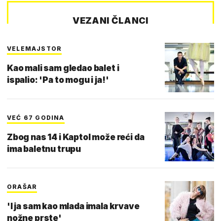
VEZANI ČLANCI
VELEMAJSTOR
Kao mali sam gledao balet i
ispalio: 'Pa to mogu i ja!'
VEĆ 67 GODINA
Zbog nas 14 i Kaptol može reći da
ima baletnu trupu
ORAŠAR
'I ja sam kao mlada imala krvave
nožne prste'