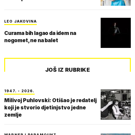
LEO JAKOVINA
Curama bih lagao da idem na
nogomet, ne na balet
JOŠ IZ RUBRIKE
1947. - 2026.
Milivoj Puhlovski: Otišao je redatelj
koji je stvorio djetinjstvo jedne
zemlje
WARNER I PARAMOUNT