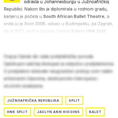
odrasla u Johannesburgu u Južnoafričkoj
Republici. Nakon što je diplomirala u rodnom gradu,
karijeru je počela u
South African Ballet Theatre
, a
onda ju je život 2008. odveo u Budimpeštu, pa Zagreb,
da bi 2017. godine postala članica
Baleta HNK Split
.
Ovaj je članak dio naše pretplatničke ponude.
Cjelokupni sadržaj dostupan je isključivo pretplatnicima.
S pretplatom dobivate neograničen pristup svim našim
arhiviranim člancima, ekskluzivnim intervjuima i
stručnim analizama.
JUŽNOAFRIČKA REPUBLIKA
SPLIT
HNK SPLIT
JACLYN ANN HIGGINS
BALET