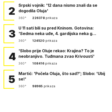
Srpski vojnik: '12 dana nismo znali da se
2
dogodila Oluja'
360°
226378
prikaza
U 11 sati bili su pred Kninom. Gotovina:
3
'Sedma neka uđe, 4. gardijska neka g…
360°
124520
prikaza
'Slobo prije Oluje rekao: Krajina? To je
4
neobranjivo. Tuđmana zvao Krivousti'
360°
108416
prikaza
Martić: 'Počela Oluja, što sad?'; Slobo: 'Ubij
5
se!'
360°
98965
prikaza