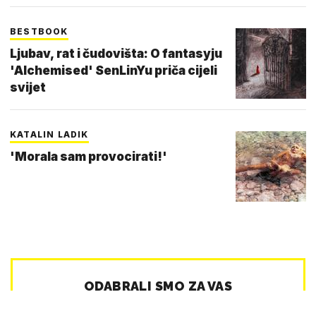
BESTBOOK
Ljubav, rat i čudovišta: O fantasyju
'Alchemised' SenLinYu priča cijeli
svijet
KATALIN LADIK
'Morala sam provocirati!'