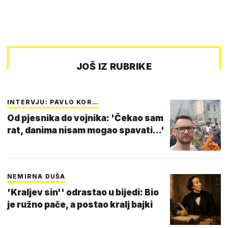
JOŠ IZ RUBRIKE
INTERVJU: PAVLO KOR…
Od pjesnika do vojnika: 'Čekao sam
rat, danima nisam mogao spavati...'
NEMIRNA DUŠA
'Kraljev sin'' odrastao u bijedi: Bio
je ružno pače, a postao kralj bajki