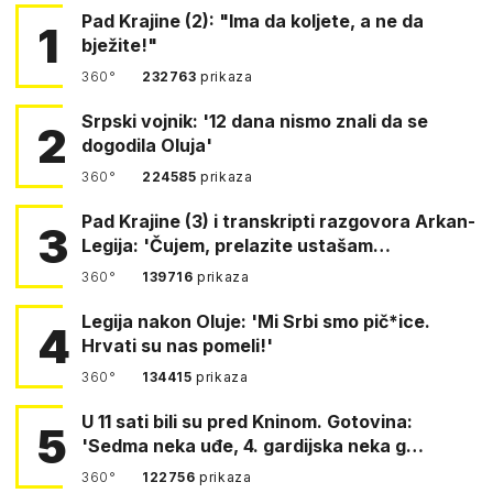
Pad Krajine (2): "Ima da koljete, a ne da
1
bježite!"
360°
232763
prikaza
Srpski vojnik: '12 dana nismo znali da se
2
dogodila Oluja'
360°
224585
prikaza
Pad Krajine (3) i transkripti razgovora Arkan-
3
Legija: 'Čujem, prelazite ustašam…
360°
139716
prikaza
Legija nakon Oluje: 'Mi Srbi smo pič*ice.
4
Hrvati su nas pomeli!'
360°
134415
prikaza
U 11 sati bili su pred Kninom. Gotovina:
5
'Sedma neka uđe, 4. gardijska neka g…
360°
122756
prikaza