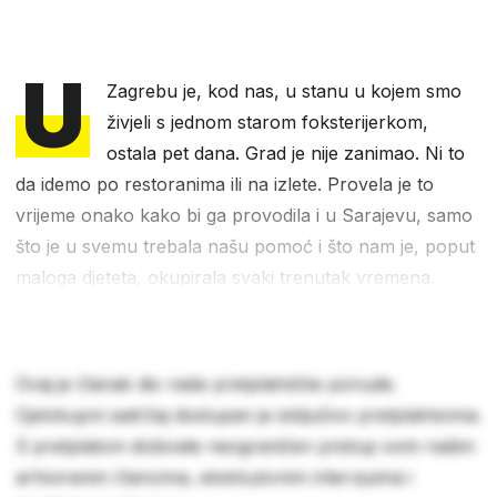
U
Zagrebu je, kod nas, u stanu u kojem smo
živjeli s jednom starom foksterijerkom,
ostala pet dana. Grad je nije zanimao. Ni to
da idemo po restoranima ili na izlete. Provela je to
vrijeme onako kako bi ga provodila i u Sarajevu, samo
što je u svemu trebala našu pomoć i što nam je, poput
maloga djeteta, okupirala svaki trenutak vremena.
Ovaj je članak dio naše pretplatničke ponude.
Cjelokupni sadržaj dostupan je isključivo pretplatnicima.
S pretplatom dobivate neograničen pristup svim našim
arhiviranim člancima, ekskluzivnim intervjuima i