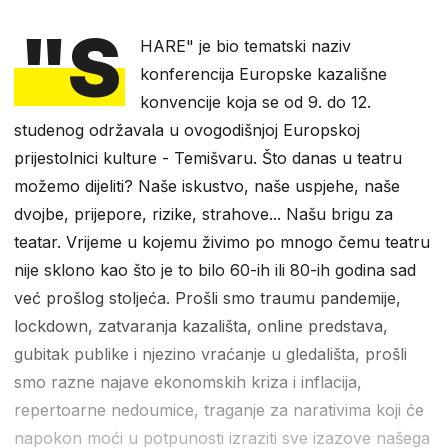
"S
HARE" je bio tematski naziv
konferencija Europske kazališne
konvencije koja se od 9. do 12.
studenog održavala u ovogodišnjoj Europskoj
prijestolnici kulture - Temišvaru. Što danas u teatru
možemo dijeliti? Naše iskustvo, naše uspjehe, naše
dvojbe, prijepore, rizike, strahove... Našu brigu za
teatar. Vrijeme u kojemu živimo po mnogo čemu teatru
nije sklono kao što je to bilo 60-ih ili 80-ih godina sad
već prošlog stoljeća. Prošli smo traumu pandemije,
lockdown, zatvaranja kazališta, online predstava,
gubitak publike i njezino vraćanje u gledališta, prošli
smo razne najave ekonomskih kriza i inflacija,
repertoarne nedoumice, traganje za narativima koji će
napokon moći u potpunosti izraziti sve izazove našega