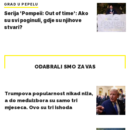
GRAD U PEPELU
Serija 'Pompeii: Out of time': Ako
su svi poginuli, gdje su njihove
stvari?