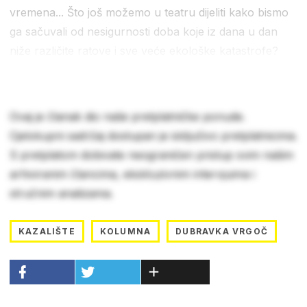
vremena... Što još možemo u teatru dijeliti kako bismo
ga sačuvali od nesigurnosti doba koje iz dana u dan
niže različite ratove i sve veće ekološke katastrofe?
Ovaj je članak dio naše pretplatničke ponude.
Cjelokupni sadržaj dostupan je isključivo pretplatnicima.
S pretplatom dobivate neograničen pristup svim našim
arhiviranim člancima, ekskluzivnim intervjuima i
stručnim analizama.
KAZALIŠTE
KOLUMNA
DUBRAVKA VRGOČ