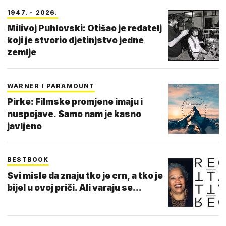
1947. - 2026.
Milivoj Puhlovski: Otišao je redatelj
koji je stvorio djetinjstvo jedne
zemlje
WARNER I PARAMOUNT
Pirke: Filmske promjene imaju i
nuspojave. Samo nam je kasno
javljeno
BESTBOOK
Svi misle da znaju tko je crn, a tko je
bijel u ovoj priči. Ali varaju se...