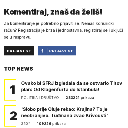
Komentiraj, znaš da želiš!
Za komentiranje je potrebno prijaviti se. Nemaš korisnički
račun? Registracija je brza i jednostavna, registriraj se i uključi
se u raspravu.
PRIJAVI SE
PRIJAVI SE
PUTEM
TOP NEWS
FACEBOOKA
Ovako bi SFRJ izgledala da se ostvario Titov
1
plan: Od Klagenfurta do Istanbula!
POLITIKA I DRUŠTVO
283221
prikaza
'Slobo prije Oluje rekao: Krajina? To je
2
neobranjivo. Tuđmana zvao Krivousti'
360°
109226
prikaza