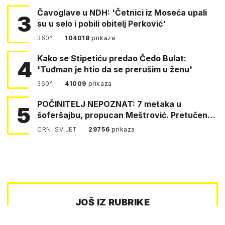
Čavoglave u NDH: 'Četnici iz Moseća upali
3
su u selo i pobili obitelj Perković'
360°
104018
prikaza
Kako se Stipetiću predao Čedo Bulat:
4
'Tuđman je htio da se prerušim u ženu'
360°
41009
prikaza
POČINITELJ NEPOZNAT: 7 metaka u
5
šoferšajbu, propucan Meštrović. Pretučen
Pejin
CRNI SVIJET
29756
prikaza
JOŠ IZ RUBRIKE