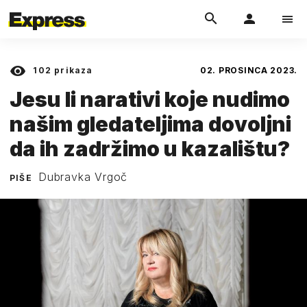
102
prikaza
02. PROSINCA 2023.
Jesu li narativi koje nudimo
našim gledateljima dovoljni
da ih zadržimo u kazalištu?
Dubravka Vrgoč
PIŠE