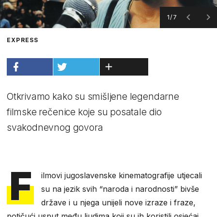
1/7
EXPRESS
Otkrivamo kako su smišljene legendarne
filmske rečenice koje su posatale dio
svakodnevnog govora
F
ilmovi jugoslavenske kinematografije utjecali
su na jezik svih “naroda i narodnosti” bivše
države i u njega unijeli nove izraze i fraze,
potičući usput među ljudima koji su ih koristili osjećaj