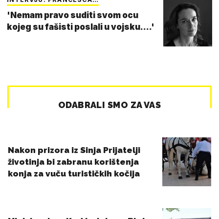
'Nemam pravo suditi svom ocu
kojeg su fašisti poslali u vojsku....'