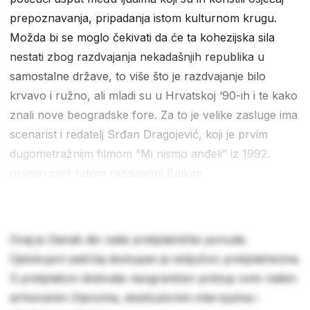
prepoznavanja, pripadanja istom kulturnom krugu.
Možda bi se moglo čekivati da će ta kohezijska sila
nestati zbog razdvajanja nekadašnjih republika u
samostalne države, to više što je razdvajanje bilo
krvavo i ružno, ali mladi su u Hrvatskoj ‘90-ih i te kako
znali nove beogradske fore. Za to je velike zasluge ima
scenarist i redatelj Srđan Dragojević, koji je prvim
dugometražnijm filmom “Mi nismo anđeli” iz 1992.
osvojio cijeli ratom razdvojeni Balkan.
Ovaj je članak dio naše pretplatničke ponude.
Cjelokupni sadržaj dostupan je isključivo pretplatnicima.
S pretplatom dobivate neograničen pristup svim našim
arhiviranim člancima, ekskluzivnim intervjuima i