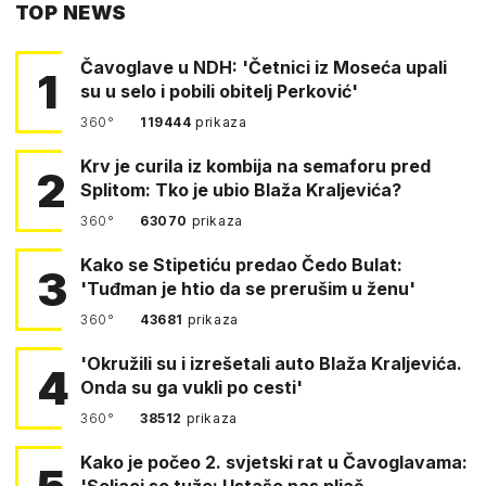
TOP NEWS
FACEBOOKA
Čavoglave u NDH: 'Četnici iz Moseća upali
1
su u selo i pobili obitelj Perković'
360°
119444
prikaza
Krv je curila iz kombija na semaforu pred
2
Splitom: Tko je ubio Blaža Kraljevića?
360°
63070
prikaza
Kako se Stipetiću predao Čedo Bulat:
3
'Tuđman je htio da se prerušim u ženu'
360°
43681
prikaza
'Okružili su i izrešetali auto Blaža Kraljevića.
4
Onda su ga vukli po cesti'
360°
38512
prikaza
Kako je počeo 2. svjetski rat u Čavoglavama:
'Seljaci se tuže: Ustaše nas pljač…