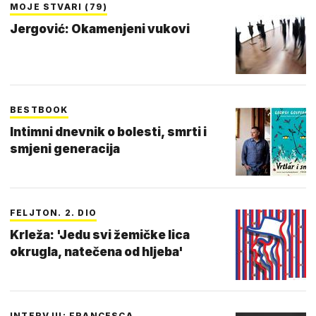
MOJE STVARI (79)
Jergović: Okamenjeni vukovi
BESTBOOK
Intimni dnevnik o bolesti, smrti i
smjeni generacija
FELJTON. 2. DIO
Krleža: 'Jedu svi žemičke lica
okrugla, natečena od hljeba'
INTERVJU: FRANCESCA…