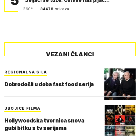
5
360°
34478
prikaza
VEZANI ČLANCI
REGIONALNA SILA
Dobrodošli u doba fast food serija
UBOJICE FILMA
Hollywoodska tvornica snova
gubi bitku s tv serijama