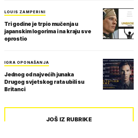
LOUIS ZAMPERINI
Tri godine je trpio mučenja u
japanskim logorima i na kraju sve
oprostio
IGRA OPONAŠANJA
Jednog od najvećih junaka
Drugog svjetskog rata ubili su
Britanci
JOŠ IZ RUBRIKE