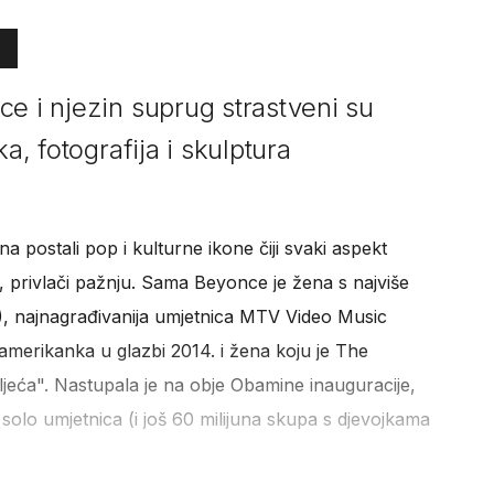
e i njezin suprug strastveni su
a, fotografija i skulptura
a postali pop i kulturne ikone čiji svaki aspekt
, privlači pažnju. Sama Beyonce je žena s najviše
), najnagrađivanija umjetnica MTV Video Music
amerikanka u glazbi 2014. i žena koju je The
eća". Nastupala je na obje Obamine inauguracije,
solo umjetnica (i još 60 milijuna skupa s djevojkama