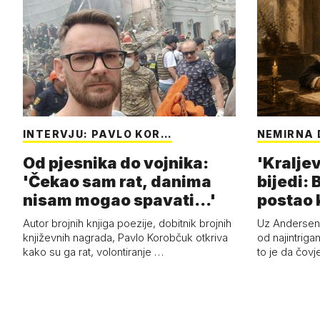
INTERVJU: PAVLO KOR…
NEMIRNA 
Od pjesnika do vojnika:
'Kraljev
'Čekao sam rat, danima
bijedi: 
nisam mogao spavati...'
postao k
Autor brojnih knjiga poezije, dobitnik brojnih
Uz Anderseno
književnih nagrada, Pavlo Korobčuk otkriva
od najintrigan
kako su ga rat, volontiranje …
to je da čovj