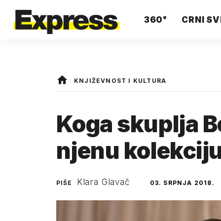
360°
CRNI SV
KNJIŽEVNOST I KULTURA
Koga skuplja B
njenu kolekcij
Klara Glavač
PIŠE
03. SRPNJA 2018.