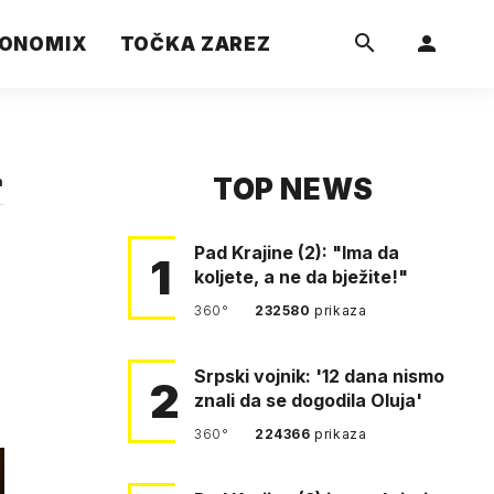
ONOMIX
TOČKA ZAREZ
TOP NEWS
a
Pad Krajine (2): "Ima da
1
koljete, a ne da bježite!"
360°
232580
prikaza
Srpski vojnik: '12 dana nismo
2
znali da se dogodila Oluja'
360°
224366
prikaza