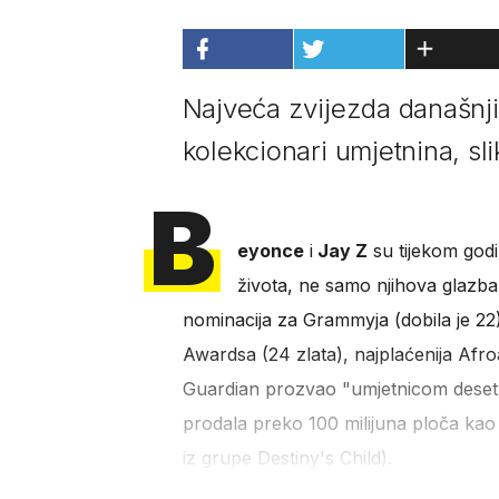
Najveća zvijezda današnjic
kolekcionari umjetnina, slik
B
eyonce
i
Jay Z
su tijekom godin
života, ne samo njihova glazba
nominacija za Grammyja (dobila je 22
Awardsa (24 zlata), najplaćenija Afro
Guardian prozvao "umjetnicom desetlj
prodala preko 100 milijuna ploča kao 
iz grupe Destiny's Child).