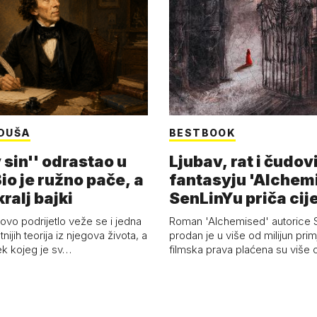
DUŠA
BESTBOOK
 sin'' odrastao u
Ljubav, rat i čudov
Bio je ružno pače, a
fantasyju 'Alchem
ralj bajki
SenLinYu priča cije
vo podrijetlo veže se i jedna
Roman 'Alchemised' autorice 
tnijih teorija iz njegova života, a
prodan je u više od milijun prim
ek kojeg je sv…
filmska prava plaćena su više o