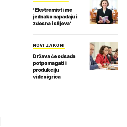
'Ekstremisti me
jednako napadaju i
zdesna i slijeva'
NOVI ZAKONI
Država će odsada
potpomagati i
produkciju
videoigrica