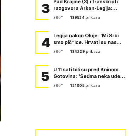
Pad Krajine (3) i transkripti
3
razgovora Arkan-Legija:
'Čujem, prelazite ustašam…
360°
139524
prikaza
Legija nakon Oluje: 'Mi Srbi
4
smo pič*ice. Hrvati su nas
pomeli!'
360°
134229
prikaza
U 11 sati bili su pred Kninom.
5
Gotovina: 'Sedma neka uđe,
4. gardijska neka g…
360°
121905
prikaza