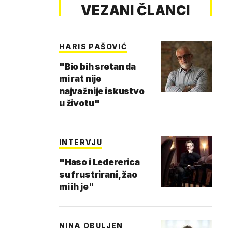
VEZANI ČLANCI
HARIS PAŠOVIĆ
"Bio bih sretan da
mi rat nije
najvažnije iskustvo
u životu"
INTERVJU
"Haso i Ledererica
su frustrirani, žao
mi ih je"
NINA OBULJEN