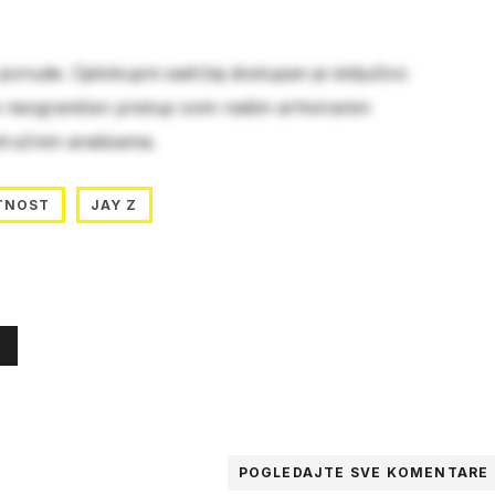
 ponude. Cjelokupni sadržaj dostupan je isključivo
e neograničen pristup svim našim arhiviranim
stručnim analizama.
TNOST
JAY Z
POGLEDAJTE SVE
KOMENTARE