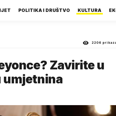
IJET
POLITIKA I DRUŠTVO
KULTURA
EK
2206
prikaz
eyonce? Zavirite u
u umjetnina