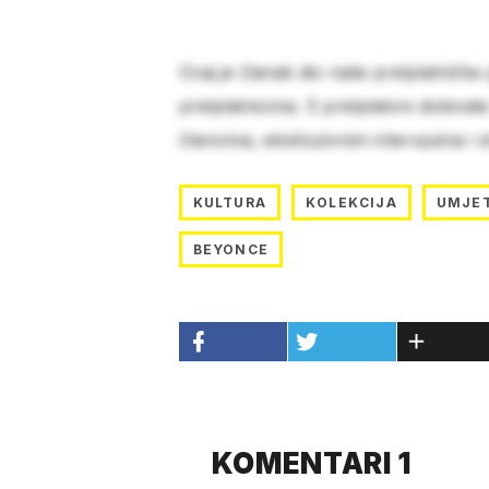
Ovaj je članak dio naše pretplatničke
pretplatnicima. S pretplatom dobivat
člancima, ekskluzivnim intervjuima i 
KULTURA
KOLEKCIJA
UMJE
BEYONCE
KOMENTARI 1