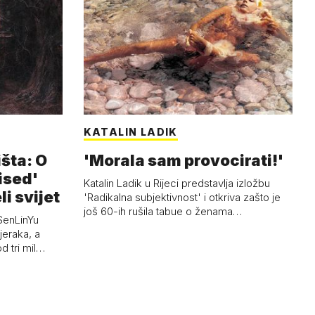
KATALIN LADIK
išta: O
'Morala sam provocirati!'
ised'
Katalin Ladik u Rijeci predstavlja izložbu
li svijet
'Radikalna subjektivnost' i otkriva zašto je
još 60-ih rušila tabue o ženama…
SenLinYu
jeraka, a
d tri mil…