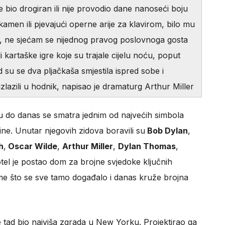
e bio drogiran ili nije provodio dane nanoseći boju
 kamen ili pjevajući operne arije za klavirom, bilo mu
o, ne sjećam se nijednog pravog poslovnoga gosta
i kartaške igre koje su trajale cijelu noću, poput
d su se dva pljačkaša smjestila ispred sobe i
izlazili u hodnik, napisao je dramaturg Arthur Miller
 do danas se smatra jednim od najvećih simbola
ine. Unutar njegovih zidova boravili su
Bob Dylan
,
h
,
Oscar Wilde
,
Arthur Miller
,
Dylan Thomas
,
hotel je postao dom za brojne svjedoke ključnih
ome što se sve tamo događalo i danas kruže brojna
je tad bio najviša zgrada u New Yorku. Projektirao ga