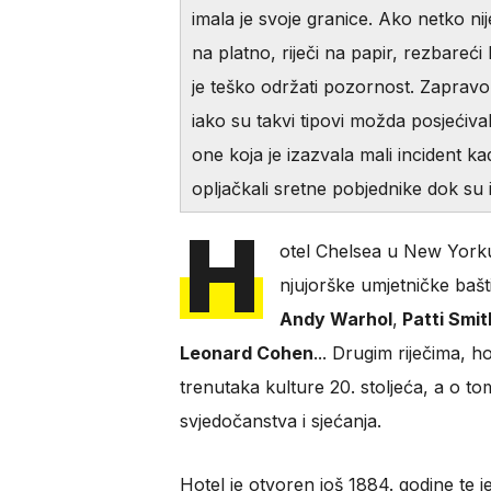
imala je svoje granice. Ako netko nij
na platno, riječi na papir, rezbareći
je teško održati pozornost. Zaprav
iako su takvi tipovi možda posjećival
one koja je izazvala mali incident ka
opljačkali sretne pobjednike dok su 
H
otel Chelsea u New Yorku
njujorške umjetničke bašt
Andy Warhol
,
Patti Smit
Leonard Cohen
... Drugim riječima, 
trenutaka kulture 20. stoljeća, a o t
svjedočanstva i sjećanja.
Hotel je otvoren još 1884. godine te 