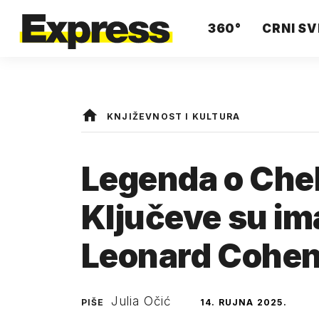
360°
CRNI SV
KNJIŽEVNOST I KULTURA
Legenda o Chel
Ključeve su ima
Leonard Cohen
Julia Očić
PIŠE
14. RUJNA 2025.