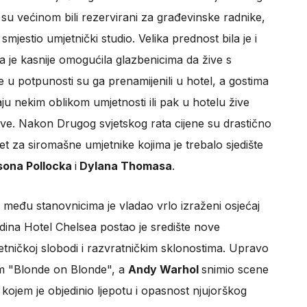
 su većinom bili rezervirani za građevinske radnike,
mjestio umjetnički studio. Velika prednost bila je i
a je kasnije omogućila glazbenicima da žive s
u potpunosti su ga prenamijenili u hotel, a gostima
ju nekim oblikom umjetnosti ili pak u hotelu žive
e. Nakon Drugog svjetskog rata cijene su drastično
t za siromašne umjetnike kojima je trebalo sjedište
sona Pollocka
i
Dylana Thomasa
.
u, među stanovnicima je vladao vrlo izraženi osjećaj
dina Hotel Chelsea postao je središte nove
tničkoj slobodi i razvratničkim sklonostima. Upravo
m "Blonde on Blonde", a
Andy Warhol
snimio scene
u kojem je objedinio ljepotu i opasnost njujorškog