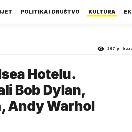
IJET
POLITIKA I DRUŠTVO
KULTURA
EK
267
prikaz
sea Hotelu.
li Bob Dylan,
, Andy Warhol