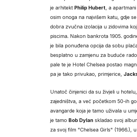
je arhitekt
Philip Hubert
, a apartmani
osim onoga na najvišem katu, gdje se s
dobra zvučna izolacija u zidovima koj
piscima. Nakon bankrota 1905. godine 
je bila ponuđena opcija da sobu plaća
besplatno u zamjenu za buduće radov
pale te je Hotel Chelsea postao magne
pa je tako privukao, primjerice,
Jack
Unatoč činjenici da su živjeli u hotel
zajedništva, a već početkom 50-ih go
avangarde koja je tamo uživala u umje
je tamo
Bob Dylan
skladao svoj albu
za svoj film "Chelsea Girls" (1966.), 