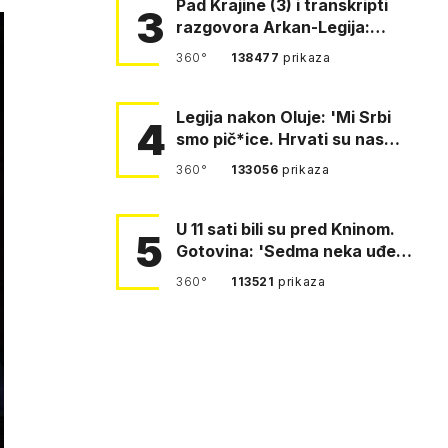
Pad Krajine (3) i transkripti
3
razgovora Arkan-Legija:
'Čujem, prelazite ustašam…
360°
138477
prikaza
Legija nakon Oluje: 'Mi Srbi
4
smo pič*ice. Hrvati su nas
pomeli!'
360°
133056
prikaza
U 11 sati bili su pred Kninom.
5
Gotovina: 'Sedma neka uđe,
4. gardijska neka g…
360°
113521
prikaza