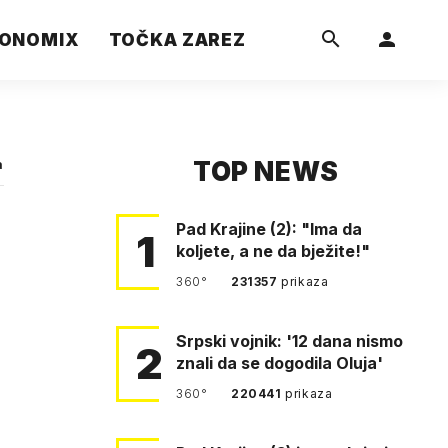
ONOMIX
TOČKA ZAREZ
TOP NEWS
a
Pad Krajine (2): "Ima da
1
koljete, a ne da bježite!"
360°
231357
prikaza
Srpski vojnik: '12 dana nismo
2
znali da se dogodila Oluja'
360°
220441
prikaza