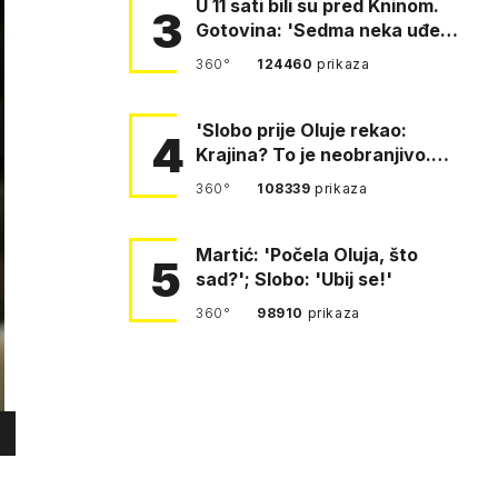
U 11 sati bili su pred Kninom.
3
Gotovina: 'Sedma neka uđe,
4. gardijska neka g…
360°
124460
prikaza
'Slobo prije Oluje rekao:
4
Krajina? To je neobranjivo.
Tuđmana zvao Krivousti'
360°
108339
prikaza
Martić: 'Počela Oluja, što
5
sad?'; Slobo: 'Ubij se!'
360°
98910
prikaza