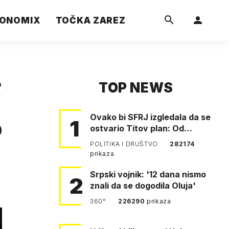
ONOMIX
TOČKA ZAREZ
TOP NEWS
a
Ovako bi SFRJ izgledala da se
o
1
ostvario Titov plan: Od
Klagenfurta do Istanbula!
POLITIKA I DRUŠTVO
282174
prikaza
Srpski vojnik: '12 dana nismo
2
znali da se dogodila Oluja'
360°
226290
prikaza