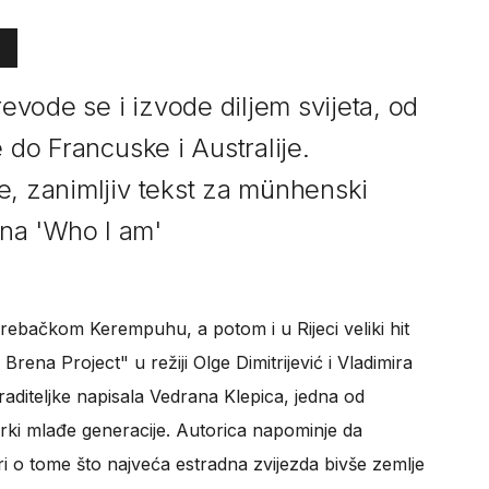
vode se i izvode diljem svijeta, od
 do Francuske i Australije.
e, zanimljiv tekst za münhenski
na 'Who I am'
rebačkom Kerempuhu, a potom i u Rijeci veliki hit
rena Project" u režiji Olge Dimitrijević i Vladimira
aditeljke napisala Vedrana Klepica, jedna od
arki mlađe generacije. Autorica napominje da
i o tome što najveća estradna zvijezda bivše zemlje