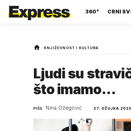
360°
CRNI SV
KNJIŽEVNOST I KULTURA
Ljudi su stravič
što imamo...
Nina Ožegović
PIŠE
27. OŽUJKA 2023