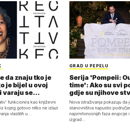
K
GRAD U PEPELU
e da znaju tko je
Serija 'Pompeii: Ou
o je bijel u ovoj
time': Ako su svi p
i varaju se...
gdje su njihove st
ativ' funkcionira kao književni
Nova istraživanja pokazuju da j
z kojeg gotovo nitko ne izlazi
stanovništva napustio područje 
vanja vlastitih u…
najsmrtonosnijih faza erupcije 
izgrad…