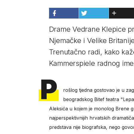
Drame Vedrane Klepice pre
Njemačke i Velike Britanije
Trenutačno radi, kako kaž
Kammerspiele radnog ime
P
rošlog tjedna gostovao je u zag
beogradskog Bitef teatra "Lepa B
Aleksića u kojem je monolog Brene gr
najperspektivnijih hrvatskih dramatič
predstava nije biografska, nego govor