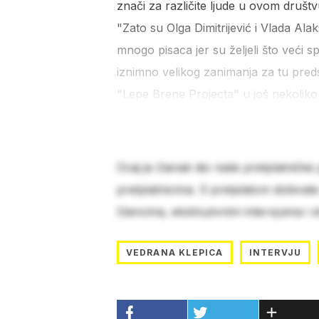
znači za različite ljude u ovom društv
"Zato su Olga Dimitrijević i Vlada Ala
mnogo pisaca jer su željeli što veći s
iznimno velikog zanimanja za tu pred
"Lepe Brene Projecta" u još nekoliko
Ovaj je članak dio naše pretplatničke
pretplatnicima. S pretplatom dobivat
člancima, ekskluzivnim intervjuima i 
VEDRANA KLEPICA
INTERVJU