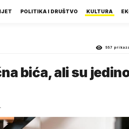
IJET
POLITIKA I DRUŠTVO
KULTURA
EK
557
prikaz
na bića, ali su jedin
.