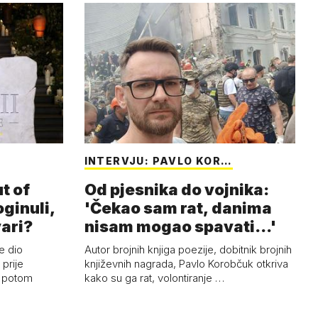
INTERVJU: PAVLO KOR…
t of
Od pjesnika do vojnika:
oginuli,
'Čekao sam rat, danima
vari?
nisam mogao spavati...'
e dio
Autor brojnih knjiga poezije, dobitnik brojnih
prije
književnih nagrada, Pavlo Korobčuk otkriva
i potom
kako su ga rat, volontiranje …