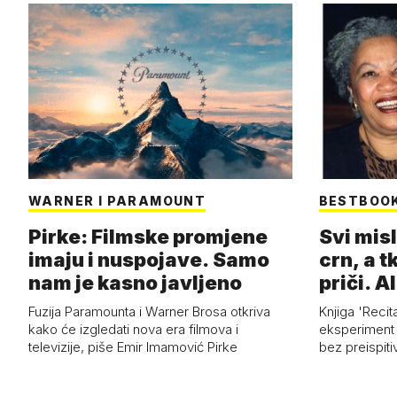
WARNER I PARAMOUNT
BESTBOO
Pirke: Filmske promjene
Svi misl
imaju i nuspojave. Samo
crn, a tk
nam je kasno javljeno
priči. Al
Fuzija Paramounta i Warner Brosa otkriva
Knjiga 'Recit
kako će izgledati nova era filmova i
eksperiment i
televizije, piše Emir Imamović Pirke
bez preispiti