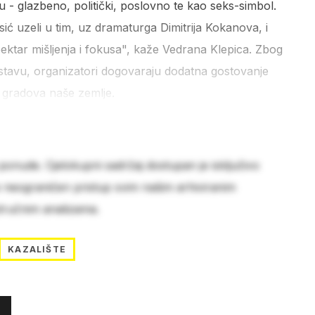
u - glazbeno, politički, poslovno te kao seks-simbol.
ksić uzeli u tim, uz dramaturga Dimitrija Kokanova, i
pektar mišljenja i fokusa", kaže Vedrana Klepica. Zbog
stavu, organizatori dogovaraju dodatna gostovanje
 gradova naše zemlje.
 ponude. Cjelokupni sadržaj dostupan je isključivo
e neograničen pristup svim našim arhiviranim
stručnim analizama.
KAZALIŠTE