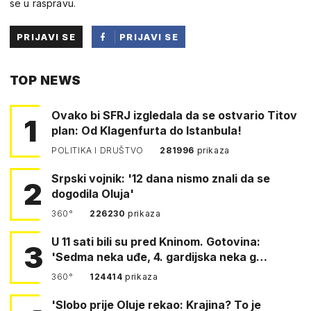
se u raspravu.
PRIJAVI SE
PRIJAVI SE
PUTEM
TOP NEWS
FACEBOOKA
Ovako bi SFRJ izgledala da se ostvario Titov
1
plan: Od Klagenfurta do Istanbula!
POLITIKA I DRUŠTVO
281996
prikaza
Srpski vojnik: '12 dana nismo znali da se
2
dogodila Oluja'
360°
226230
prikaza
U 11 sati bili su pred Kninom. Gotovina:
3
'Sedma neka uđe, 4. gardijska neka g…
360°
124414
prikaza
'Slobo prije Oluje rekao: Krajina? To je