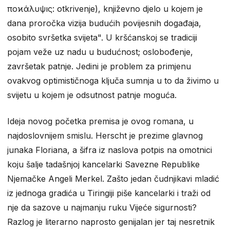
ἀποϰάλυψıς: otkrivenje), književno djelo u kojem je
dana proročka vizija budućih povijesnih događaja,
osobito svršetka svijeta". U kršćanskoj se tradiciji
pojam veže uz nadu u budućnost; oslobođenje,
završetak patnje. Jedini je problem za primjenu
ovakvog optimističnoga ključa sumnja u to da živimo u
svijetu u kojem je odsutnost patnje moguća.
Ideja novog početka premisa je ovog romana, u
najdoslovnijem smislu. Herscht je prezime glavnog
junaka Floriana, a šifra iz naslova potpis na omotnici
koju šalje tadašnjoj kancelarki Savezne Republike
Njemačke Angeli Merkel. Zašto jedan čudnjikavi mladić
iz jednoga gradića u Tiringiji piše kancelarki i traži od
nje da sazove u najmanju ruku Vijeće sigurnosti?
Razlog je literarno naprosto genijalan jer taj nesretnik