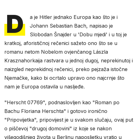
D
a je Hitler jednako Europa kao što je i
Johann Sebastian Bach, napisao je
Slobodan Šnajder u 'Dobu mjedi' i u toj je
kratkoj, aforističnoj rečenici sažeto ono što se u
romanu netom Nobelom ovjenčanog Lászla
Krasznahorkaija rastvara u jednoj dugoj, neprekinutoj i
naizgled neprekidnoj rečenici, preko pejzaža istočne
Njemačke, kako bi ocrtalo upravo ono najcrnje što
nam je Europa ostavila u nasljeđe.
"Herscht 07769", podnaslovljen kao "Roman po
Bachu Floriana Herschta" i gotovo ironično
"Pripovijetka", pripovijest je u svakom slučaju, ovaj put
o piščevoj "drugoj domovini" iz koje se nakon
višegodišnjeg života u Berlinu naposljetku vratio u