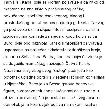
Takva je i Kana, gdje se Florian pojavljuje a da nitko od
mještana ne zna ništa o prošlosti tog dečka,
povučenog i socijalno osakaćenog, blagog i
prostodušnog poput ne baš najbistrijeg djeteta. Takvog
ga pod svoje uzima izvjesni Boss i useljava s ostalim
izopćenicima koji rade za njega u kuću koju naziva
Burg, gdje pod nazivom Kanski simfoničari oživljavaju
uspomenu na najvećeg skladatelja iz tirinškoga kraja,
Johanna Sebastiana Bacha, kao i na najveće zlo koje
se dogodilo njemačkoj, zazivajući Četvrti Reich.
Nacistima drag zbog svog "čistog" podrijetla kao
potomak ugledne obitelji s višegeneracijskim korijenima
u Njemačkoj, Bach je za Bossa gotovo bogovska
figura, a zapravo tek zbog slučajnosti da je rođen u
obližnjoj provinciji, što je uostalom i srž sveg apsurda
domoljublja, a koje uvijek počiva na nekom nasilju i