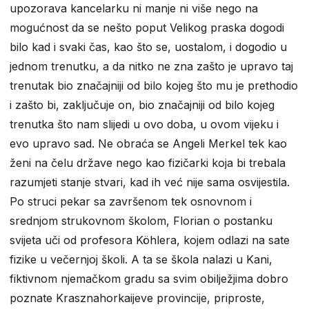
upozorava kancelarku ni manje ni više nego na
mogućnost da se nešto poput Velikog praska dogodi
bilo kad i svaki čas, kao što se, uostalom, i dogodio u
jednom trenutku, a da nitko ne zna zašto je upravo taj
trenutak bio značajniji od bilo kojeg što mu je prethodio
i zašto bi, zaključuje on, bio značajniji od bilo kojeg
trenutka što nam slijedi u ovo doba, u ovom vijeku i
evo upravo sad. Ne obraća se Angeli Merkel tek kao
ženi na čelu države nego kao fizičarki koja bi trebala
razumjeti stanje stvari, kad ih već nije sama osvijestila.
Po struci pekar sa završenom tek osnovnom i
srednjom strukovnom školom, Florian o postanku
svijeta uči od profesora Köhlera, kojem odlazi na sate
fizike u večernjoj školi. A ta se škola nalazi u Kani,
fiktivnom njemačkom gradu sa svim obilježjima dobro
poznate Krasznahorkaijeve provincije, priproste,