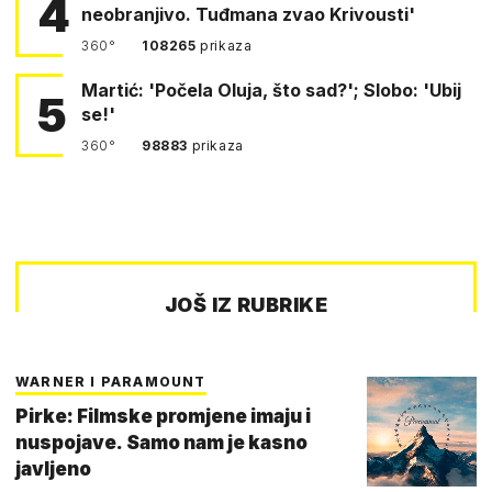
4
neobranjivo. Tuđmana zvao Krivousti'
360°
108265
prikaza
Martić: 'Počela Oluja, što sad?'; Slobo: 'Ubij
5
se!'
360°
98883
prikaza
JOŠ IZ RUBRIKE
WARNER I PARAMOUNT
Pirke: Filmske promjene imaju i
nuspojave. Samo nam je kasno
javljeno