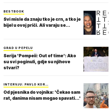
BESTBOOK
Svi misle da znaju tko je crn, a tko je
bijel u ovoj priči. Ali varaju se...
GRAD U PEPELU
Serija 'Pompeii: Out of time': Ako
su svi poginuli, gdje su njihove
stvari?
INTERVJU: PAVLO KOR…
Od pjesnika do vojnika: 'Čekao sam
rat, danima nisam mogao spavati...'