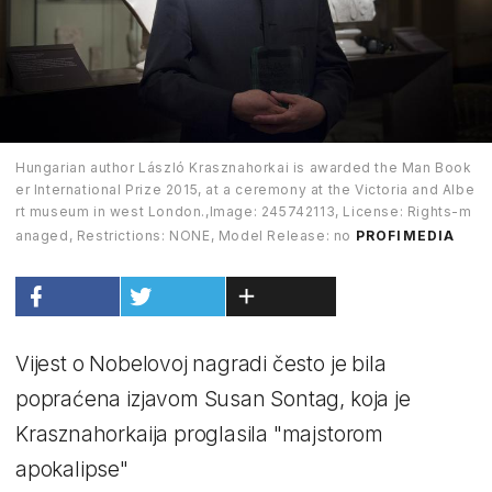
Hungarian author László Krasznahorkai is awarded the Man Book
er International Prize 2015, at a ceremony at the Victoria and Albe
rt museum in west London.,Image: 245742113, License: Rights-m
anaged, Restrictions: NONE, Model Release: no
PROFIMEDIA
Vijest o Nobelovoj nagradi često je bila
popraćena izjavom Susan Sontag, koja je
Krasznahorkaija proglasila "majstorom
apokalipse"