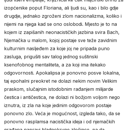
izopćenike poput Floriana, ali ljudi su, kao i bilo gdje
drugdje, jednako zgroženi zlom nacionalizma, koliko i
nijemi na njega kad se ono oslobodi. Mjesto je to na
kojem iz zapišanih neonacističkih jazbina svira Bach,
Njemačka u malom, kojoj postaje sve teže zavidnim
kulturnim nasljeđem za koje joj ne pripada puno
zasluga, prigušiti sav talog jednog suštinski
ksenofobnog mentaliteta, a za koji ima itekako
odgovornosti. Apokalipsa je ponovno posve lokalna,
taj epohalni preokret ne dolazi nekim novim Velikim
praskom, slučajnim istodobnim rađanjem milijarde
čestica i antičestica, ne dolazi ni božjom voljom nego
iznutra, iz zla na koje jedinim odgovorom postaje
ponovno zlo. Veća je mogućnost, izgleda tako, da se
ponovno rasplamsa nacistička ideja i od njemačkih
građana napravi hladnokrvne zločince, pa da