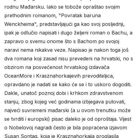
rodnu Mađarsku. Iako se tobože opraštao svojim
prethodnim romanom, "Povratak baruna
Wenckheima", predstavljajući ga kao svoj posljednji,
ipak je odlučio napisati i dugo željeni roman o Bachu, a
zapravo o svemu onome što s Bachom po svojoj
naravi nema nikakve veze. Napisao je nakon toga još
dva romana koji zasad nisu prevedeni na hrvatski, no s
obzirom na posvećenost hrvatskog izdavača
OceanMore i Krasznahorkaijevih prevoditeljica,
opravdano je nadati se kako će se i to uskoro dogoditi.
Dakle, unatoč poznoj dobi i krhkom zdravstvenom
stanju, zbog kojeg već godinama izbjegava putovati,
najveći suvremeni mađarski (a u ovom trenutku može
se tvrditi i europski) pisac daleko je od oproštaja. Vijest
o Nobelovoj nagradi često je bila popraćena izjavom
Susan Sontag, koja je Krasznahorkaija proglasila