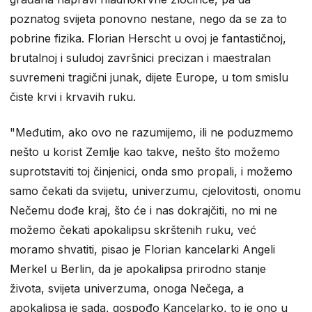
poznatog svijeta ponovno nestane, nego da se za to
pobrine fizika. Florian Herscht u ovoj je fantastičnoj,
brutalnoj i suludoj završnici precizan i maestralan
suvremeni tragični junak, dijete Europe, u tom smislu
čiste krvi i krvavih ruku.
"Međutim, ako ovo ne razumijemo, ili ne poduzmemo
nešto u korist Zemlje kao takve, nešto što možemo
suprotstaviti toj činjenici, onda smo propali, i možemo
samo čekati da svijetu, univerzumu, cjelovitosti, onomu
Nečemu dođe kraj, što će i nas dokrajčiti, no mi ne
možemo čekati apokalipsu skrštenih ruku, već
moramo shvatiti, pisao je Florian kancelarki Angeli
Merkel u Berlin, da je apokalipsa prirodno stanje
života, svijeta univerzuma, onoga Nečega, a
apokalipsa je sada, gospođo Kancelarko, to je ono u