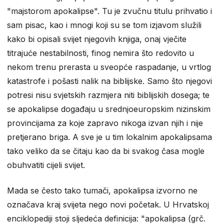
"majstorom apokalipse". Tu je zvučnu titulu prihvatio i
sam pisac, kao i mnogi koji su se tom izjavom služili
kako bi opisali svijet njegovih knjiga, onaj vječite
titrajuće nestabilnosti, finog nemira što redovito u
nekom trenu prerasta u sveopće raspadanje, u vrtlog
katastrofe i pošasti nalik na biblijske. Samo što njegovi
potresi nisu svjetskih razmjera niti biblijskih dosega; te
se apokalipse događaju u srednjoeuropskim nizinskim
provincijama za koje zapravo nikoga izvan njih i nije
pretjerano briga. A sve je u tim lokalnim apokalipsama
tako veliko da se čitaju kao da bi svakog časa mogle
obuhvatiti cijeli svijet.
Mada se često tako tumači, apokalipsa izvorno ne
označava kraj svijeta nego novi početak. U Hrvatskoj
enciklopediji stoji sljedeća definicija: "apokalipsa (grč.