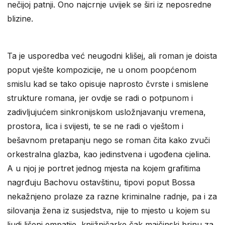
nečijoj patnji. Ono najcrnje uvijek se širi iz neposredne
blizine.
Ta je usporedba već neugodni klišej, ali roman je doista
poput vješte kompozicije, ne u onom poopćenom
smislu kad se tako opisuje naprosto čvrste i smislene
strukture romana, jer ovdje se radi o potpunom i
zadivljujućem sinkronijskom usložnjavanju vremena,
prostora, lica i svijesti, te se ne radi o vještom i
bešavnom pretapanju nego se roman čita kako zvuči
orkestralna glazba, kao jedinstvena i ugođena cjelina.
A u njoj je portret jednog mjesta na kojem grafitima
nagrđuju Bachovu ostavštinu, tipovi poput Bossa
nekažnjeno prolaze za razne kriminalne radnje, pa i za
silovanja žena iz susjedstva, nije to mjesto u kojem su
ljudi lišeni empatije, knjižničarke čak majčinski brinu za