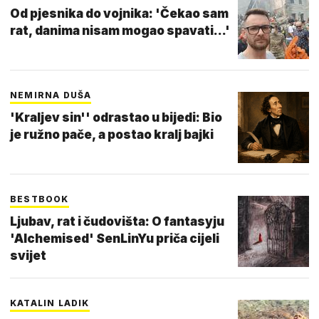
Od pjesnika do vojnika: 'Čekao sam
rat, danima nisam mogao spavati...'
NEMIRNA DUŠA
'Kraljev sin'' odrastao u bijedi: Bio
je ružno pače, a postao kralj bajki
BESTBOOK
Ljubav, rat i čudovišta: O fantasyju
'Alchemised' SenLinYu priča cijeli
svijet
KATALIN LADIK