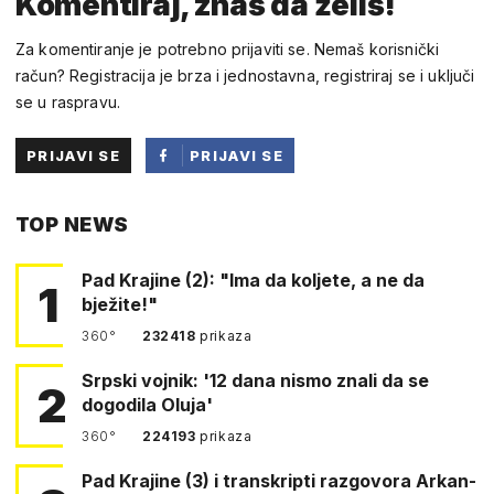
Komentiraj, znaš da želiš!
Za komentiranje je potrebno prijaviti se. Nemaš korisnički
račun? Registracija je brza i jednostavna, registriraj se i uključi
se u raspravu.
PRIJAVI SE
PRIJAVI SE
PUTEM
TOP NEWS
FACEBOOKA
Pad Krajine (2): "Ima da koljete, a ne da
1
bježite!"
360°
232418
prikaza
Srpski vojnik: '12 dana nismo znali da se
2
dogodila Oluja'
360°
224193
prikaza
Pad Krajine (3) i transkripti razgovora Arkan-