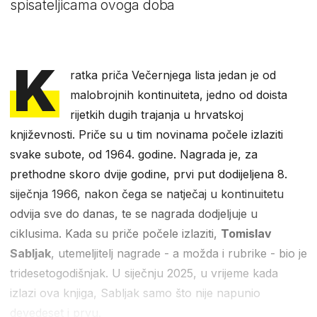
spisateljicama ovoga doba
K
ratka priča Večernjega lista jedan je od
malobrojnih kontinuiteta, jedno od doista
rijetkih dugih trajanja u hrvatskoj
književnosti. Priče su u tim novinama počele izlaziti
svake subote, od 1964. godine. Nagrada je, za
prethodne skoro dvije godine, prvi put dodijeljena 8.
siječnja 1966, nakon čega se natječaj u kontinuitetu
odvija sve do danas, te se nagrada dodjeljuje u
ciklusima. Kada su priče počele izlaziti,
Tomislav
Sabljak
, utemeljitelj nagrade - a možda i rubrike - bio je
tridesetogodišnjak. U siječnju 2025, u vrijeme kada
izlazi ova knjiga, Sabljak samo što nije napunio
devedeset i prvu.