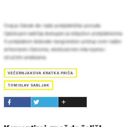
Ovaj je članak dio naše pretplatničke ponude.
Cjelokupni sadržaj dostupan je isključivo pretplatnicima.
S pretplatom dobivate neograničen pristup svim našim
arhiviranim člancima, ekskluzivnim intervjuima i
stručnim analizama.
VEČERNJAKOVA KRATKA PRIČA
TOMISLAV SABLJAK