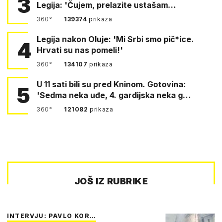
3
Legija: 'Čujem, prelazite ustašam…
360°
139374
prikaza
Legija nakon Oluje: 'Mi Srbi smo pič*ice.
4
Hrvati su nas pomeli!'
360°
134107
prikaza
U 11 sati bili su pred Kninom. Gotovina:
5
'Sedma neka uđe, 4. gardijska neka g…
360°
121082
prikaza
JOŠ IZ RUBRIKE
INTERVJU: PAVLO KOR…