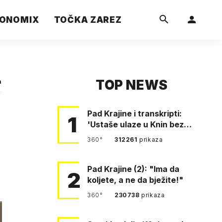
ONOMIX
TOČKA ZAREZ
TOP NEWS
a
Pad Krajine i transkripti:
1
'Ustaše ulaze u Knin bez
borbe. Mile, ovo je bežanij…
360°
312261
prikaza
Pad Krajine (2): "Ima da
2
koljete, a ne da bježite!"
360°
230738
prikaza