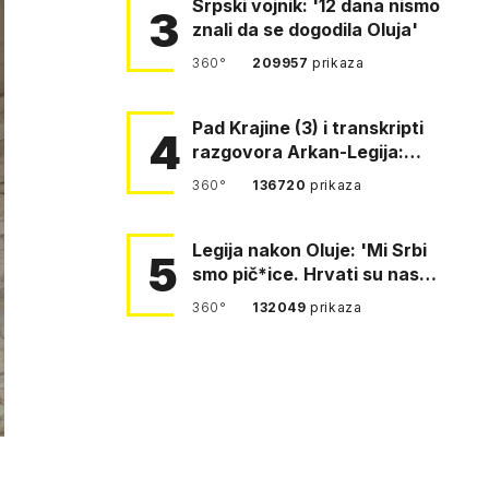
Srpski vojnik: '12 dana nismo
3
znali da se dogodila Oluja'
360°
209957
prikaza
Pad Krajine (3) i transkripti
4
razgovora Arkan-Legija:
'Čujem, prelazite ustašam…
360°
136720
prikaza
Legija nakon Oluje: 'Mi Srbi
5
smo pič*ice. Hrvati su nas
pomeli!'
360°
132049
prikaza