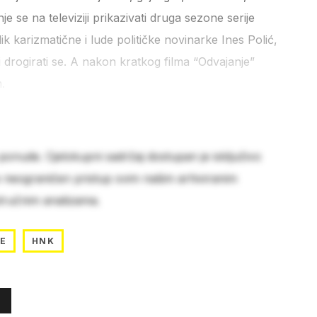
e se na televiziji prikazivati druga sezone serije
lik karizmatične i lude političke novinarke Ines Polić,
 i drogirati se. A nakon kratkog filma “Odvajanje”
.
 ponude. Cjelokupni sadržaj dostupan je isključivo
e neograničen pristup svim našim arhiviranim
stručnim analizama.
TE
HNK