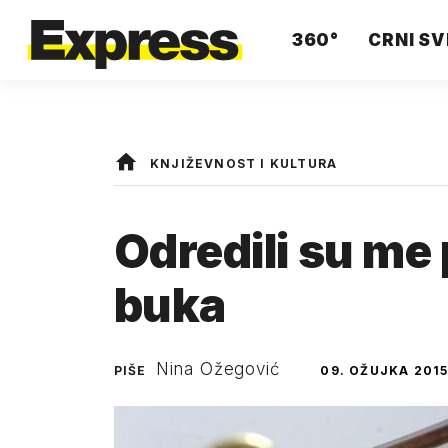
360°
CRNI SV
KNJIŽEVNOST I KULTURA
Odredili su me p
buka
Nina Ožegović
PIŠE
09. OŽUJKA 2015