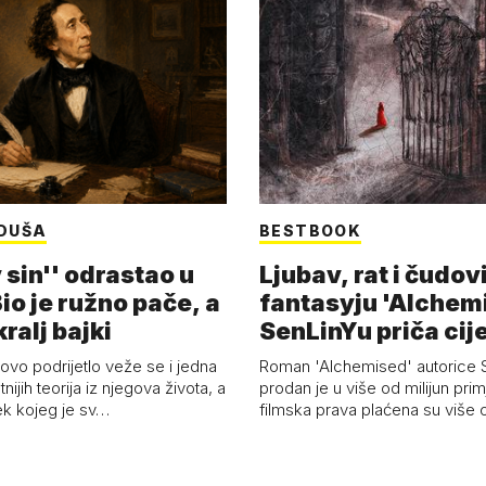
DUŠA
BESTBOOK
 sin'' odrastao u
Ljubav, rat i čudov
Bio je ružno pače, a
fantasyju 'Alchem
ralj bajki
SenLinYu priča cije
vo podrijetlo veže se i jedna
Roman 'Alchemised' autorice 
tnijih teorija iz njegova života, a
prodan je u više od milijun prim
ek kojeg je sv…
filmska prava plaćena su više o