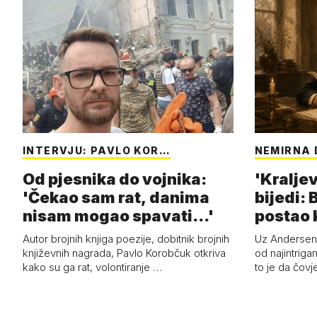
INTERVJU: PAVLO KOR…
NEMIRNA 
Od pjesnika do vojnika:
'Kraljev
'Čekao sam rat, danima
bijedi: 
nisam mogao spavati...'
postao k
Autor brojnih knjiga poezije, dobitnik brojnih
Uz Anderseno
književnih nagrada, Pavlo Korobčuk otkriva
od najintrigan
kako su ga rat, volontiranje …
to je da čovj