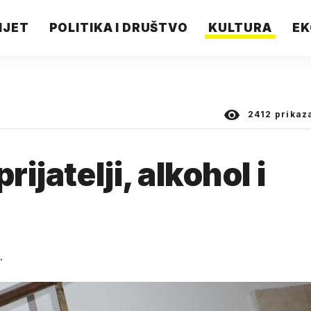
IJET
POLITIKA I DRUŠTVO
KULTURA
EK
2412
prikaz
rijatelji, alkohol i
.