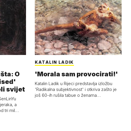
KATALIN LADIK
išta: O
'Morala sam provocirati!'
ised'
Katalin Ladik u Rijeci predstavlja izložbu
li svijet
'Radikalna subjektivnost' i otkriva zašto je
još 60-ih rušila tabue o ženama…
SenLinYu
jeraka, a
d tri mil…