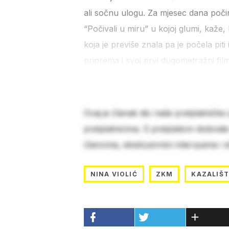
ali sočnu ulogu. Za mjesec dana počinj
“Počivali u miru” u kojoj glumi, kaže, 
koja je previše znala pa je počela piti
priprema i svoj prvi dugometražni film
Ovaj je članak dio naše pretplatničke
pretplatnicima. S pretplatom dobivat
člancima, ekskluzivnim intervjuima i 
NINA VIOLIĆ
ZKM
KAZALIŠ