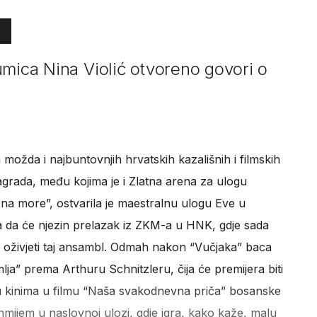
umica Nina Violić otvoreno govori o
 a možda i najbuntovnjih hrvatskih kazališnih i filmskih
agrada, među kojima je i Zlatna arena za ulogu
 na more”, ostvarila je maestralnu ulogu Eve u
a da će njezin prelazak iz ZKM-a u HNK, gdje sada
o oživjeti taj ansambl. Odmah nakon “Vučjaka” baca
ja” prema Arthuru Schnitzleru, čija će premijera biti
i u kinima u filmu “Naša svakodnevna priča” bosanske
hmijem u naslovnoj ulozi, gdje igra, kako kaže, malu