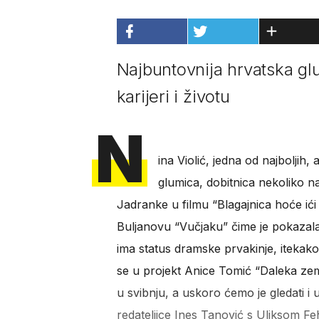
Najbuntovnija hrvatska gl
karijeri i životu
N
ina Violić, jedna od najboljih,
glumica, dobitnica nekoliko n
Jadranke u filmu “Blagajnica hoće ići
Buljanovu “Vučjaku” čime je pokazal
ima status dramske prvakinje, itekak
se u projekt Anice Tomić “Daleka zeml
u svibnju, a uskoro ćemo je gledati 
redateljice Ines Tanović s Uliksom Fe