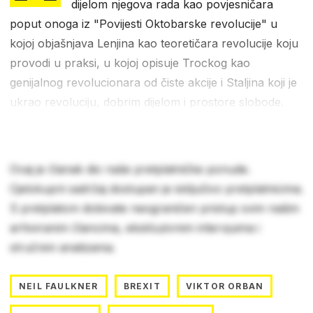
dijelom njegova rada kao povjesničara
poput onoga iz "Povijesti Oktobarske revolucije" u
kojoj objašnjava Lenjina kao teoretičara revolucije koju
provodi u praksi, u kojoj opisuje Trockog kao
genijalnog revolucionara od čiste akcije i Staljina koji je
ukrao revoluciju, dobrim dijelom i prostore slobode.
Ovaj je članak dio naše pretplatničke ponude.
Cjelokupni sadržaj dostupan je isključivo pretplatnicima.
S pretplatom dobivate neograničen pristup svim našim
arhiviranim člancima, ekskluzivnim intervjuima i
stručnim analizama.
NEIL FAULKNER
BREXIT
VIKTOR ORBAN