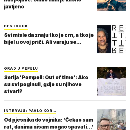
javljeno
BESTBOOK
Svi misle da znaju tko je crn, a tko je
bijel u ovoj priči. Ali varaju se...
GRAD U PEPELU
Serija 'Pompeii: Out of time': Ako
su svi poginuli, gdje su njihove
stvari?
INTERVJU: PAVLO KOR…
Od pjesnika do vojnika: 'Čekao sam
rat, danima nisam mogao spavati...'