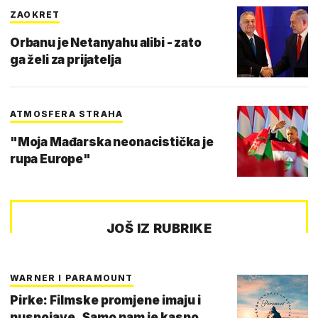
ZAOKRET
Orbanu je Netanyahu alibi - zato
ga želi za prijatelja
ATMOSFERA STRAHA
"Moja Mađarska neonacistička je
rupa Europe"
JOŠ IZ RUBRIKE
WARNER I PARAMOUNT
Pirke: Filmske promjene imaju i
nuspojave. Samo nam je kasno