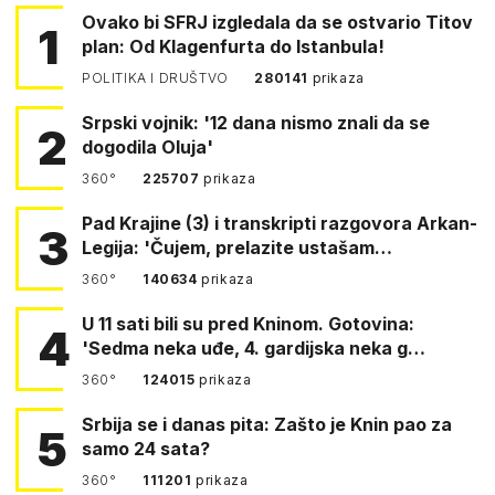
Ovako bi SFRJ izgledala da se ostvario Titov
1
plan: Od Klagenfurta do Istanbula!
POLITIKA I DRUŠTVO
280141
prikaza
Srpski vojnik: '12 dana nismo znali da se
2
dogodila Oluja'
360°
225707
prikaza
Pad Krajine (3) i transkripti razgovora Arkan-
3
Legija: 'Čujem, prelazite ustašam…
360°
140634
prikaza
U 11 sati bili su pred Kninom. Gotovina:
4
'Sedma neka uđe, 4. gardijska neka g…
360°
124015
prikaza
Srbija se i danas pita: Zašto je Knin pao za
5
samo 24 sata?
360°
111201
prikaza