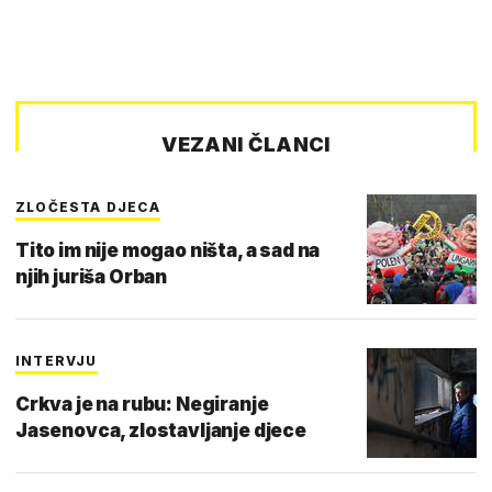
VEZANI ČLANCI
ZLOČESTA DJECA
Tito im nije mogao ništa, a sad na
njih juriša Orban
INTERVJU
Crkva je na rubu: Negiranje
Jasenovca, zlostavljanje djece