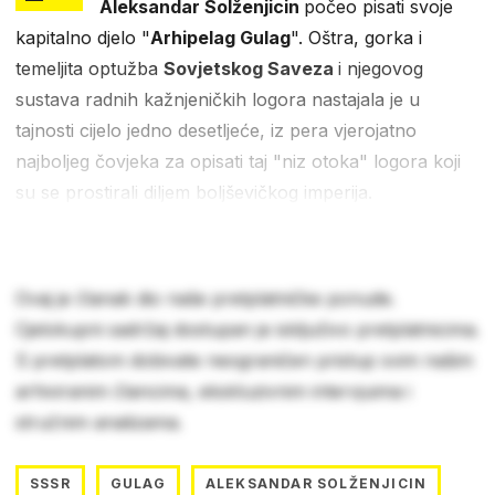
Aleksandar Solženjicin
počeo pisati svoje
kapitalno djelo "
Arhipelag Gulag
". Oštra, gorka i
temeljita optužba
Sovjetskog Saveza
i njegovog
sustava radnih kažnjeničkih logora nastajala je u
tajnosti cijelo jedno desetljeće, iz pera vjerojatno
najboljeg čovjeka za opisati taj "niz otoka" logora koji
su se prostirali diljem boljševičkog imperija.
Ovaj je članak dio naše pretplatničke ponude.
Cjelokupni sadržaj dostupan je isključivo pretplatnicima.
S pretplatom dobivate neograničen pristup svim našim
arhiviranim člancima, ekskluzivnim intervjuima i
stručnim analizama.
SSSR
GULAG
ALEKSANDAR SOLŽENJICIN