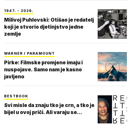
1947. - 2026.
Milivoj Puhlovski: Otišao je redatelj
koji je stvorio djetinjstvo jedne
zemlje
WARNER I PARAMOUNT
Pirke: Filmske promjene imaju i
nuspojave. Samo nam je kasno
javljeno
BESTBOOK
Svi misle da znaju tko je crn, a tko je
bijel u ovoj priči. Ali varaju se...