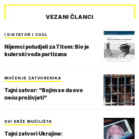
VEZANI ČLANCI
I DIKTATOR I COOL
Nijemci poludjeli za Titom: Bio je
kulerski vođa partizana
MUČENJE ZATVORENIKA
Tajni zatvor: "Bojim se da ovo
neću preživjeti"
SVI DRŽE MUČILIŠTA
Tajni zatvori Ukrajine: