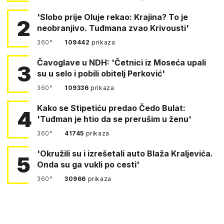
'Slobo prije Oluje rekao: Krajina? To je
2
neobranjivo. Tuđmana zvao Krivousti'
360°
109442
prikaza
Čavoglave u NDH: 'Četnici iz Moseća upali
3
su u selo i pobili obitelj Perković'
360°
109336
prikaza
Kako se Stipetiću predao Čedo Bulat:
4
'Tuđman je htio da se prerušim u ženu'
360°
41745
prikaza
'Okružili su i izrešetali auto Blaža Kraljevića.
5
Onda su ga vukli po cesti'
360°
30966
prikaza