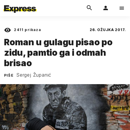
2411
prikaza
26. OŽUJKA 2017.
Roman u gulagu pisao po
zidu, pamtio ga i odmah
brisao
Sergej Županić
PIŠE