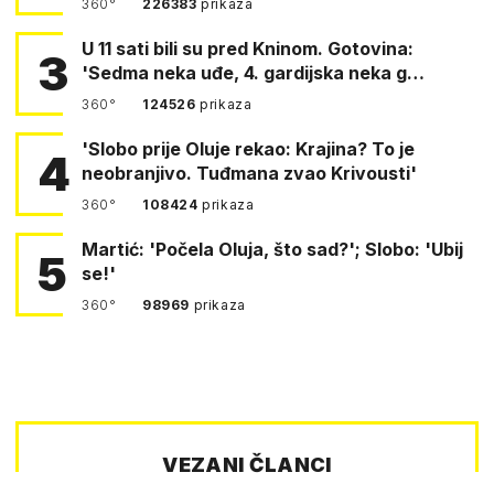
360°
226383
prikaza
U 11 sati bili su pred Kninom. Gotovina:
3
'Sedma neka uđe, 4. gardijska neka g…
360°
124526
prikaza
'Slobo prije Oluje rekao: Krajina? To je
4
neobranjivo. Tuđmana zvao Krivousti'
360°
108424
prikaza
Martić: 'Počela Oluja, što sad?'; Slobo: 'Ubij
5
se!'
360°
98969
prikaza
VEZANI ČLANCI