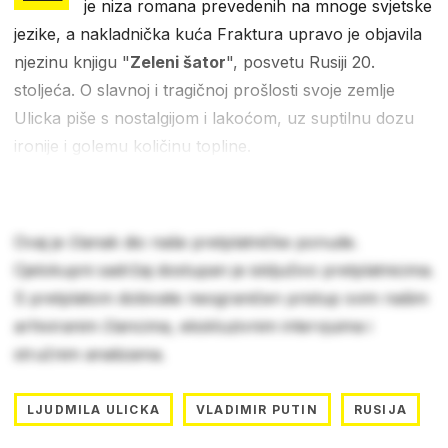
je niza romana prevedenih na mnoge svjetske
jezike, a nakladnička kuća Fraktura upravo je objavila
njezinu knjigu "
Zeleni šator
", posvetu Rusiji 20.
stoljeća. O slavnoj i tragičnoj prošlosti svoje zemlje
Ulicka piše s nostalgijom i lakoćom, uz suptilnu dozu
ironije i golemu količinu topline.
Ovaj je članak dio naše pretplatničke ponude.
Cjelokupni sadržaj dostupan je isključivo pretplatnicima.
S pretplatom dobivate neograničen pristup svim našim
arhiviranim člancima, ekskluzivnim intervjuima i
stručnim analizama.
LJUDMILA ULICKA
VLADIMIR PUTIN
RUSIJA