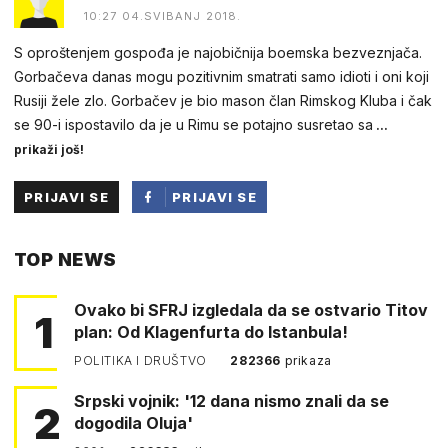
10:27 04.SVIBANJ 2018.
S oproštenjem gospođa je najobičnija boemska bezveznjača.
Gorbačeva danas mogu pozitivnim smatrati samo idioti i oni koji
Rusiji žele zlo. Gorbačev je bio mason član Rimskog Kluba i čak
se 90-i ispostavilo da je u Rimu se potajno susretao sa
...
prikaži još!
PRIJAVI SE
PRIJAVI SE
PUTEM
TOP NEWS
FACEBOOKA
Ovako bi SFRJ izgledala da se ostvario Titov
1
plan: Od Klagenfurta do Istanbula!
POLITIKA I DRUŠTVO
282366
prikaza
Srpski vojnik: '12 dana nismo znali da se
2
dogodila Oluja'