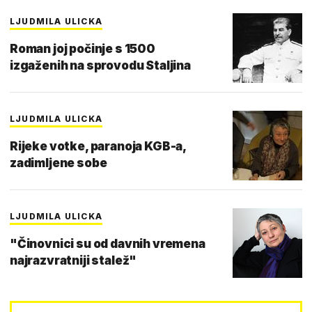
LJUDMILA ULICKA
Roman joj počinje s 1500
izgaženih na sprovodu Staljina
LJUDMILA ULICKA
Rijeke votke, paranoja KGB-a,
zadimljene sobe
LJUDMILA ULICKA
"Činovnici su od davnih vremena
najrazvratniji stalež"