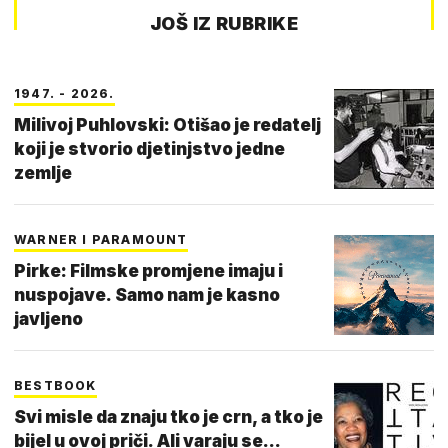
JOŠ IZ RUBRIKE
1947. - 2026.
Milivoj Puhlovski: Otišao je redatelj
koji je stvorio djetinjstvo jedne
zemlje
WARNER I PARAMOUNT
Pirke: Filmske promjene imaju i
nuspojave. Samo nam je kasno
javljeno
BESTBOOK
Svi misle da znaju tko je crn, a tko je
bijel u ovoj priči. Ali varaju se...