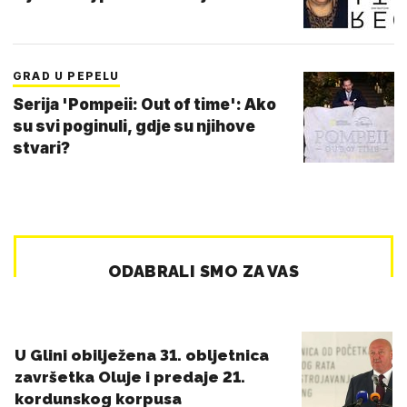
GRAD U PEPELU
Serija 'Pompeii: Out of time': Ako
su svi poginuli, gdje su njihove
stvari?