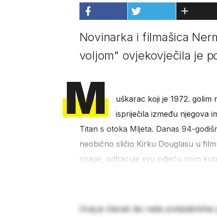
Novinarka i filmašica Ne
voljom" ovjekovječila je p
M
uškarac koji je 1972. goli
ispriječila između njegova i
Titan s otoka Mljeta. Danas 94-godišn
neobično sličio Kirku Douglasu u film
snage, odbacuje svu odjeću osim kupać
Ovaj je članak dio naše pretplatničke