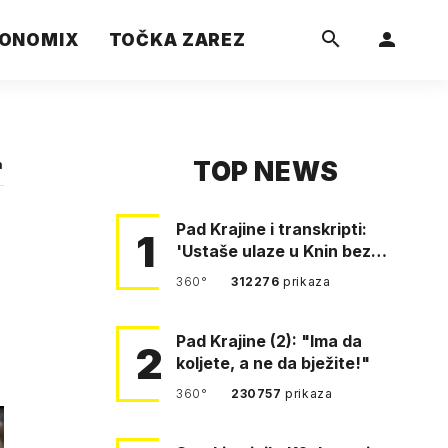
ONOMIX
TOČKA ZAREZ
TOP NEWS
a
Pad Krajine i transkripti:
1
'Ustaše ulaze u Knin bez
borbe. Mile, ovo je bežanij…
360°
312276
prikaza
Pad Krajine (2): "Ima da
2
koljete, a ne da bježite!"
360°
230757
prikaza