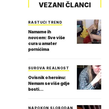
VEZANI ČLANCI
RASTUĆI TREND
Namame ih
novcem: Sve više
cura u amater
pornićima
SUROVA REALNOST
Ovisnik o heroinu:
Nemam se više gdje
bosti...
NAPOKON SLOBODAN