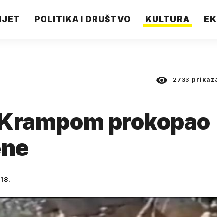
IJET
POLITIKA I DRUŠTVO
KULTURA
EK
2733
prikaz
a: Krampom prokopao
ene
18.