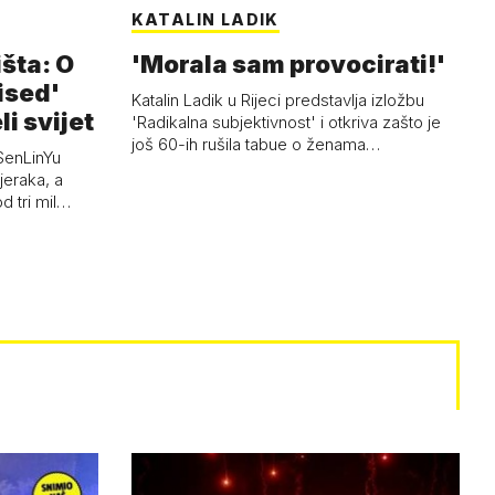
KATALIN LADIK
išta: O
'Morala sam provocirati!'
ised'
Katalin Ladik u Rijeci predstavlja izložbu
li svijet
'Radikalna subjektivnost' i otkriva zašto je
još 60-ih rušila tabue o ženama…
SenLinYu
jeraka, a
d tri mil…