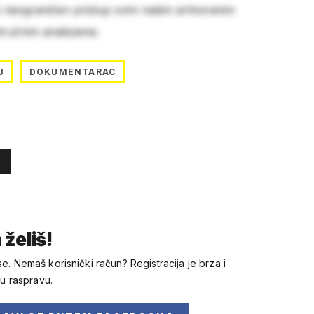
e neograničen pristup svim našim arhiviranim
stručnim analizama.
J
DOKUMENTARAC
 želiš!
se. Nemaš korisnički račun? Registracija je brza i
 u raspravu.