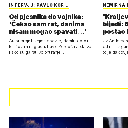
INTERVJU: PAVLO KOR…
NEMIRNA 
Od pjesnika do vojnika:
'Kraljev
'Čekao sam rat, danima
bijedi: 
nisam mogao spavati...'
postao k
Autor brojnih knjiga poezije, dobitnik brojnih
Uz Anderseno
književnih nagrada, Pavlo Korobčuk otkriva
od najintrigan
kako su ga rat, volontiranje …
to je da čovj