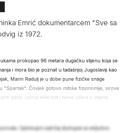
rminka Emrić dokumentarcem "Sve sa
odvig iz 1972.
m rukama prokopao 96 metara dugačku stijenu koja se
manja i mora bio je poznat u tadašnjoj Jugoslaviji kao
jak, Marin Radulj je u dobe pune fizičke snage
u "Spartak". Čovjek gotovo mitske fizionomije, sirove
ih gaća, uzima teški bat i njime udara o stijene.
 ponude. Cjelokupni sadržaj dostupan je isključivo