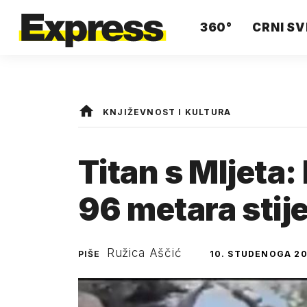
360°
CRNI SV
KNJIŽEVNOST I KULTURA
Titan s Mljet
96 metara stij
Ružica Aščić
PIŠE
10. STUDENOGA 20