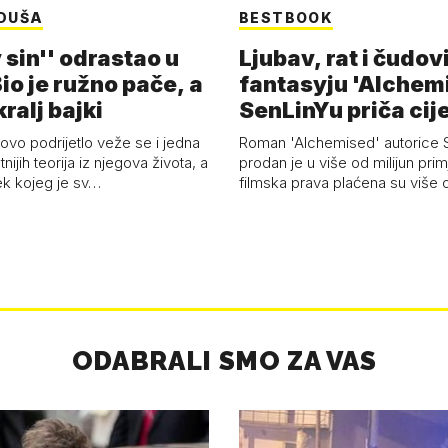
DUŠA
BESTBOOK
 sin'' odrastao u
Ljubav, rat i čudov
Bio je ružno pače, a
fantasyju 'Alchem
ralj bajki
SenLinYu priča cije
vo podrijetlo veže se i jedna
Roman 'Alchemised' autorice 
tnijih teorija iz njegova života, a
prodan je u više od milijun prim
ek kojeg je sv…
filmska prava plaćena su više o