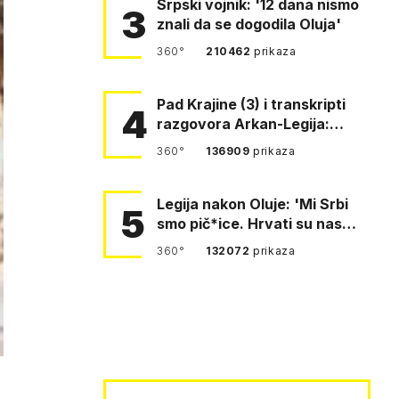
Srpski vojnik: '12 dana nismo
3
znali da se dogodila Oluja'
360°
210462
prikaza
Pad Krajine (3) i transkripti
4
razgovora Arkan-Legija:
'Čujem, prelazite ustašam…
360°
136909
prikaza
Legija nakon Oluje: 'Mi Srbi
5
smo pič*ice. Hrvati su nas
pomeli!'
360°
132072
prikaza