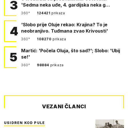
3
'Sedma neka uđe, 4. gardijska neka g…
360°
124421
prikaza
'Slobo prije Oluje rekao: Krajina? To je
4
neobranjivo. Tuđmana zvao Krivousti'
360°
108270
prikaza
Martić: 'Počela Oluja, što sad?'; Slobo: 'Ubij
5
se!'
360°
98884
prikaza
VEZANI ČLANCI
USIDREN KOD PULE