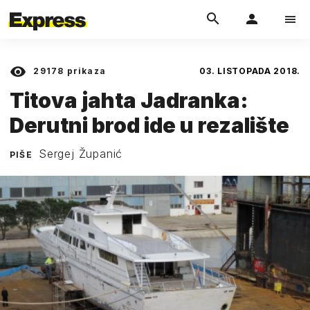
29178
prikaza
03. LISTOPADA 2018.
Titova jahta Jadranka:
Derutni brod ide u rezalište
Sergej Županić
PIŠE