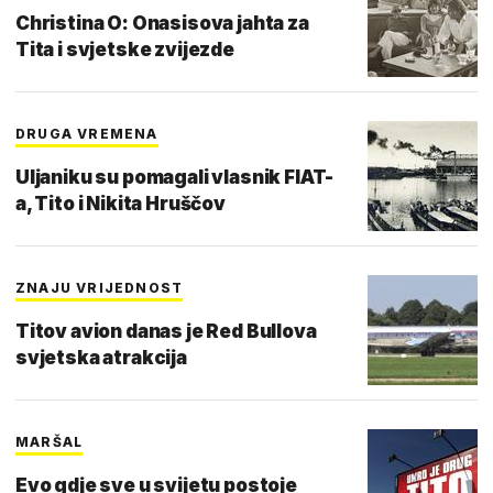
Christina O: Onasisova jahta za
Tita i svjetske zvijezde
DRUGA VREMENA
Uljaniku su pomagali vlasnik FIAT-
a, Tito i Nikita Hruščov
ZNAJU VRIJEDNOST
Titov avion danas je Red Bullova
svjetska atrakcija
MARŠAL
Evo gdje sve u svijetu postoje