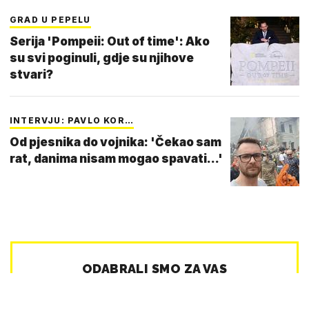
GRAD U PEPELU
Serija 'Pompeii: Out of time': Ako
su svi poginuli, gdje su njihove
stvari?
INTERVJU: PAVLO KOR…
Od pjesnika do vojnika: 'Čekao sam
rat, danima nisam mogao spavati...'