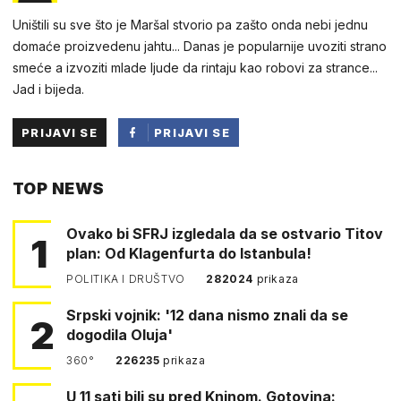
Uništili su sve što je Maršal stvorio pa zašto onda nebi jednu
domaće proizvedenu jahtu... Danas je popularnije uvoziti strano
smeće a izvoziti mlade ljude da rintaju kao robovi za strance...
Jad i bijeda.
PRIJAVI SE
PRIJAVI SE
PUTEM
TOP NEWS
FACEBOOKA
Ovako bi SFRJ izgledala da se ostvario Titov
1
plan: Od Klagenfurta do Istanbula!
POLITIKA I DRUŠTVO
282024
prikaza
Srpski vojnik: '12 dana nismo znali da se
2
dogodila Oluja'
360°
226235
prikaza
U 11 sati bili su pred Kninom. Gotovina: