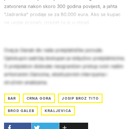
zatvorena nakon skoro 300 godina povijesti, a jahta
"Jadranka" prodaje se za 80.000 eura. Ako se kupac
ne uspije pronaći, izrezat će je u otpad.
Ovaj je članak dio naše pretplatničke ponude.
Cjelokupni sadržaj dostupan je isključivo pretplatnicima.
S pretplatom dobivate neograničen pristup svim našim
arhiviranim člancima, ekskluzivnim intervjuima i
stručnim analizama.
BAR
CRNA GORA
JOSIP BROZ TITO
BROD GALEB
KRALJEVICA