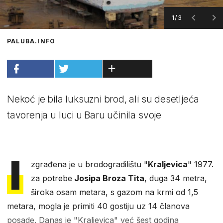
1/3
PALUBA.INFO
Nekoć je bila luksuzni brod, ali su desetljeća
tavorenja u luci u Baru učinila svoje
I
zgrađena je u brodogradilištu "
Kraljevica
" 1977.
za potrebe
Josipa Broza Tita
, duga 34 metra,
široka osam metara, s gazom na krmi od 1,5
metara, mogla je primiti 40 gostiju uz 14 članova
posade. Danas je "Kraljevica" već šest godina