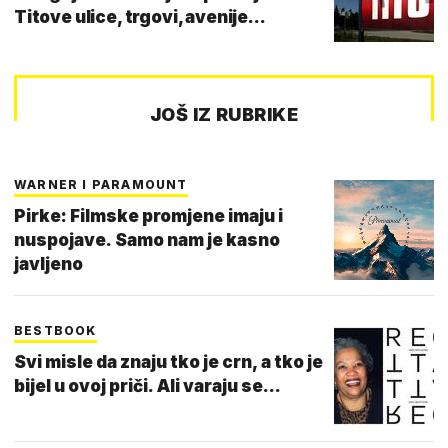
Titove ulice, trgovi, avenije...
JOŠ IZ RUBRIKE
WARNER I PARAMOUNT
Pirke: Filmske promjene imaju i
nuspojave. Samo nam je kasno
javljeno
BESTBOOK
Svi misle da znaju tko je crn, a tko je
bijel u ovoj priči. Ali varaju se...