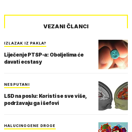
VEZANI ČLANCI
IZLAZAK IZ PAKLA?
Liječenje PTSP-a: Oboljelima će
davati ecstasy
NESPUTANI
LSD na poslu: Koristi se sve više,
podržavaju ga i šefovi
HALUCINOGENE DROGE