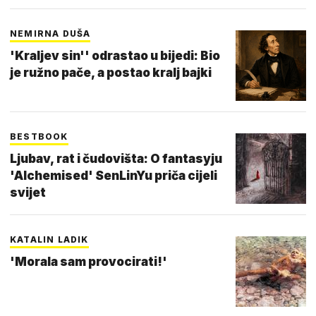
NEMIRNA DUŠA
'Kraljev sin'' odrastao u bijedi: Bio
je ružno pače, a postao kralj bajki
BESTBOOK
Ljubav, rat i čudovišta: O fantasyju
'Alchemised' SenLinYu priča cijeli
svijet
KATALIN LADIK
'Morala sam provocirati!'