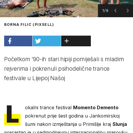
1/9
BORNA FILIC (PIXSELL)
Početkom ‘90-ih stari hipiji pomiješali s mladim
rejverima i pokrenuli psihodelične trance
festivale u Lijepoj Našoj
L
okalni trance festival
Momento Demento
pokrenut prije šest godina u Jankomirskoj
šumi nakon izmještanja u Primišlje kraj
Slunja
prerastao je u sedmodnevnu internacionalnu masovku