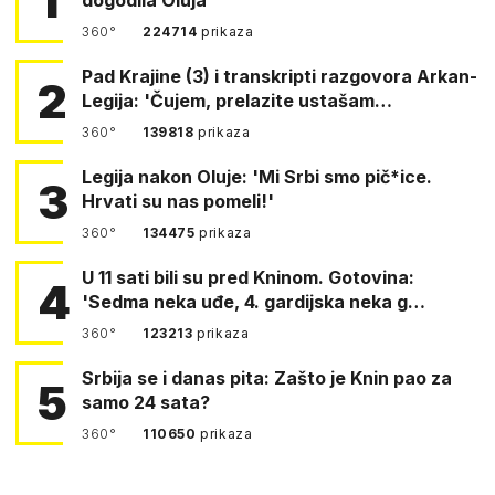
1
360°
224714
prikaza
Pad Krajine (3) i transkripti razgovora Arkan-
2
Legija: 'Čujem, prelazite ustašam…
360°
139818
prikaza
Legija nakon Oluje: 'Mi Srbi smo pič*ice.
3
Hrvati su nas pomeli!'
360°
134475
prikaza
U 11 sati bili su pred Kninom. Gotovina:
4
'Sedma neka uđe, 4. gardijska neka g…
360°
123213
prikaza
Srbija se i danas pita: Zašto je Knin pao za
5
samo 24 sata?
360°
110650
prikaza