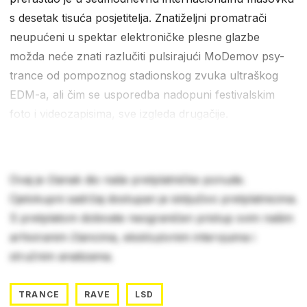
s desetak tisuća posjetitelja. Znatiželjni promatrači
neupućeni u spektar elektroničke plesne glazbe
možda neće znati razlučiti pulsirajući MoDemov psy-
trance od pompoznog stadionskog zvuka ultraškog
EDM-a, ali čim se usporedba nadopuni festivalskim
foto i videozapisima, sve izgleda drugačije.
Ovaj je članak dio naše pretplatničke ponude.
Cjelokupni sadržaj dostupan je isključivo pretplatnicima.
S pretplatom dobivate neograničen pristup svim našim
arhiviranim člancima, ekskluzivnim intervjuima i
stručnim analizama.
TRANCE
RAVE
LSD