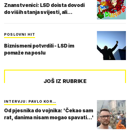
Znanstvenici: LSD doista dovodi
do viših stanja svijesti, ali...
POSLOVNI HIT
Biznismeni potvrdili - LSD im
pomaže na poslu
JOŠ IZ RUBRIKE
INTERVJU: PAVLO KOR…
Od pjesnika do vojnika: 'Čekao sam
rat, danima nisam mogao spavati...'