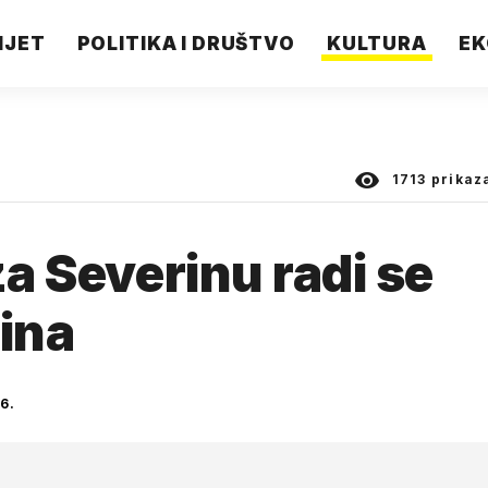
IJET
POLITIKA I DRUŠTVO
KULTURA
EK
1713
prikaz
za Severinu radi se
ina
6.