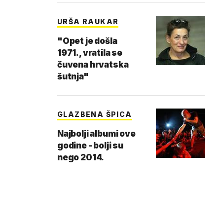
URŠA RAUKAR
"Opet je došla
1971., vratila se
čuvena hrvatska
šutnja"
GLAZBENA ŠPICA
Najbolji albumi ove
godine - bolji su
nego 2014.