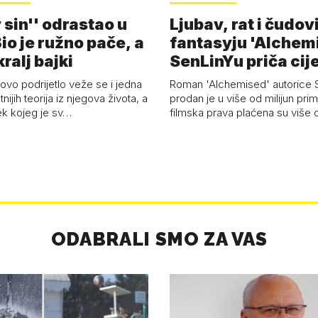
 sin'' odrastao u
Ljubav, rat i čudov
Bio je ružno pače, a
fantasyju 'Alchem
ralj bajki
SenLinYu priča cije
vo podrijetlo veže se i jedna
Roman 'Alchemised' autorice 
tnijih teorija iz njegova života, a
prodan je u više od milijun prim
ek kojeg je sv…
filmska prava plaćena su više o