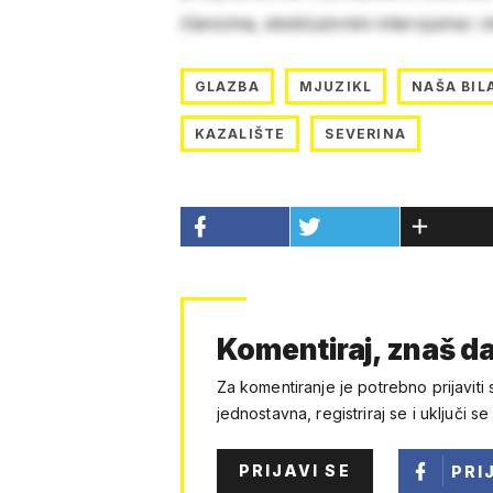
člancima, ekskluzivnim intervjuima i 
GLAZBA
MJUZIKL
NAŠA BIL
KAZALIŠTE
SEVERINA
Komentiraj, znaš da
Za komentiranje je potrebno prijaviti 
jednostavna, registriraj se i uključi se
PRIJAVI SE
PRI