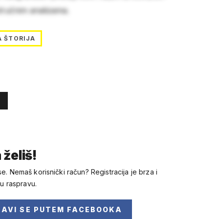
stručnim analizama.
A ŠTORIJA
 želiš!
se. Nemaš korisnički račun? Registracija je brza i
 u raspravu.
JAVI SE
PUTEM FACEBOOKA