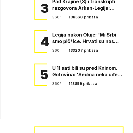
Pad Krajine (3) i transkripti
3
razgovora Arkan-Legija:
'Čujem, prelazite ustašam…
360°
138560
prikaza
Legija nakon Oluje: 'Mi Srbi
4
smo pič*ice. Hrvati su nas
pomeli!'
360°
133207
prikaza
U 11 sati bili su pred Kninom.
5
Gotovina: 'Sedma neka uđe,
4. gardijska neka g…
360°
113859
prikaza