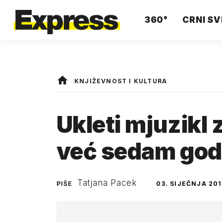
360°
CRNI SV
KNJIŽEVNOST I KULTURA
Ukleti mjuzikl 
već sedam god
Tatjana Pacek
PIŠE
03. SIJEČNJA 201