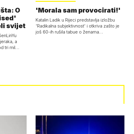
išta: O
'Morala sam provocirati!'
ised'
Katalin Ladik u Rijeci predstavlja izložbu
li svijet
'Radikalna subjektivnost' i otkriva zašto je
još 60-ih rušila tabue o ženama…
SenLinYu
jeraka, a
d tri mil…