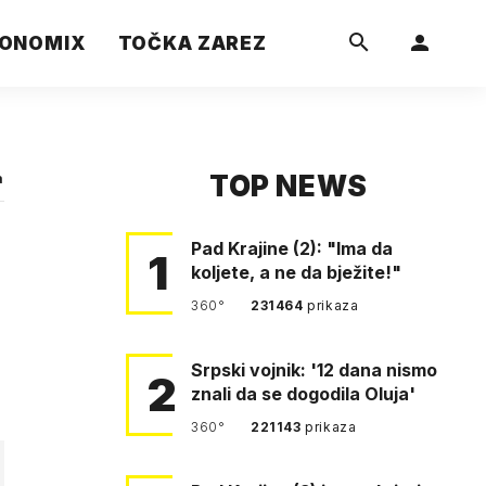
ONOMIX
TOČKA ZAREZ
TOP NEWS
a
Pad Krajine (2): "Ima da
1
koljete, a ne da bježite!"
360°
231464
prikaza
Srpski vojnik: '12 dana nismo
2
znali da se dogodila Oluja'
360°
221143
prikaza