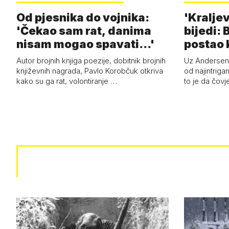
Od pjesnika do vojnika:
'Kraljev
'Čekao sam rat, danima
bijedi: 
nisam mogao spavati...'
postao k
Autor brojnih knjiga poezije, dobitnik brojnih
Uz Anderseno
književnih nagrada, Pavlo Korobčuk otkriva
od najintrigan
kako su ga rat, volontiranje …
to je da čovj