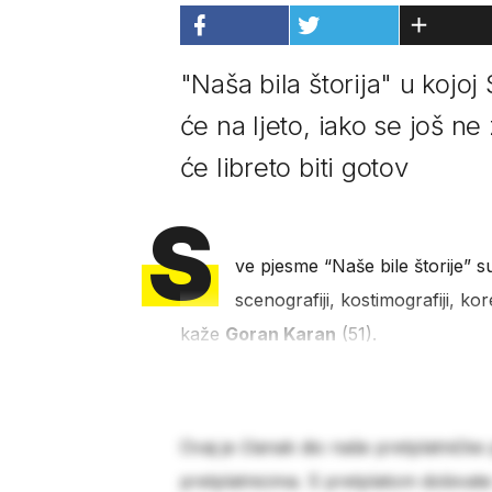
"Naša bila štorija" u kojo
će na ljeto, iako se još ne
će libreto biti gotov
S
ve pjesme “Naše bile štorije” s
scenografiji, kostimografiji, ko
kaže
Goran Karan
(51).
Ovaj je članak dio naše pretplatničke
pretplatnicima. S pretplatom dobivat