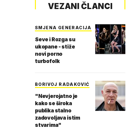
VEZANI ČLANCI
SMJENA GENERACIJA
Seve i Rozga su
ukopane - stiže
novi porno
turbofolk
BORIVOJ RADAKOVIĆ
"Nevjerojatno je
kako se široka
publika stalno
zadovoljava istim
stvarima"