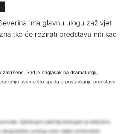
j Severina ima glavnu ulogu zaživjet
 zna tko će režirati predstavu niti kad
u završene. Sad je naglasak na dramaturgiji,
reografiji i svemu što spada u postavljanje predstave -
 ponude. Cjelokupni sadržaj dostupan je isključivo
e neograničen pristup svim našim arhiviranim