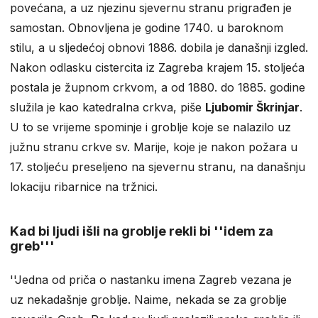
povećana, a uz njezinu sjevernu stranu prigrađen je
samostan. Obnovljena je godine 1740. u baroknom
stilu, a u sljedećoj obnovi 1886. dobila je današnji izgled.
Nakon odlasku cistercita iz Zagreba krajem 15. stoljeća
postala je župnom crkvom, a od 1880. do 1885. godine
služila je kao katedralna crkva, piše
Ljubomir Škrinjar
.
U to se vrijeme spominje i groblje koje se nalazilo uz
južnu stranu crkve sv. Marije, koje je nakon požara u
17. stoljeću preseljeno na sjevernu stranu, na današnju
lokaciju ribarnice na tržnici.
Kad bi ljudi išli na groblje rekli bi ''idem za
greb'''
''Jedna od priča o nastanku imena Zagreb vezana je
uz nekadašnje groblje. Naime, nekada se za groblje