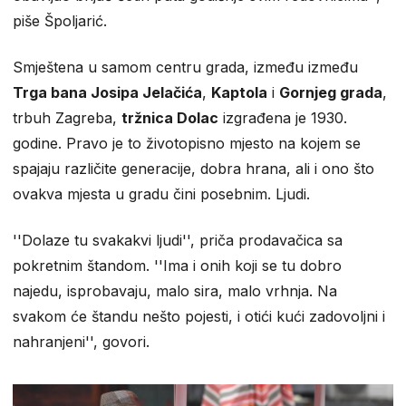
piše Špoljarić.
Smještena u samom centru grada, između između
Trga bana Josipa Jelačića
,
Kaptola
i
Gornjeg grada
,
trbuh Zagreba,
tržnica Dolac
izgrađena je 1930.
godine. Pravo je to životopisno mjesto na kojem se
spajaju različite generacije, dobra hrana, ali i ono što
ovakva mjesta u gradu čini posebnim. Ljudi.
''Dolaze tu svakakvi ljudi'', priča prodavačica sa
pokretnim štandom. ''Ima i onih koji se tu dobro
najedu, isprobavaju, malo sira, malo vrhnja. Na
svakom će štandu nešto pojesti, i otići kući zadovoljni i
nahranjeni'', govori.