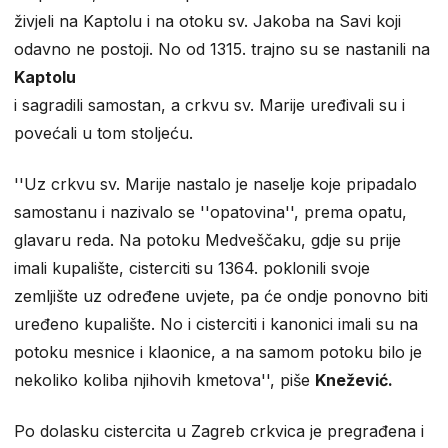
živjeli na Kaptolu i na otoku sv. Jakoba na Savi koji
odavno ne postoji. No od 1315. trajno su se nastanili na
Kaptolu
i sagradili samostan, a crkvu sv. Marije uređivali su i
povećali u tom stoljeću.
''Uz crkvu sv. Marije nastalo je naselje koje pripadalo
samostanu i nazivalo se ''opatovina'', prema opatu,
glavaru reda. Na potoku Medveščaku, gdje su prije
imali kupalište, cisterciti su 1364. poklonili svoje
zemljište uz određene uvjete, pa će ondje ponovno biti
uređeno kupalište. No i cisterciti i kanonici imali su na
potoku mesnice i klaonice, a na samom potoku bilo je
nekoliko koliba njihovih kmetova'', piše
Knežević.
Po dolasku cistercita u Zagreb crkvica je pregrađena i