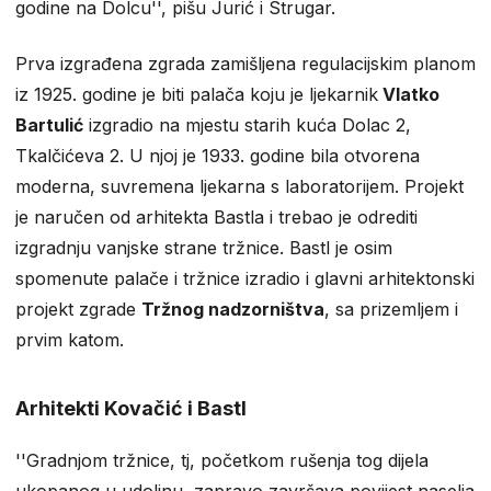
godine na Dolcu'', pišu Jurić i Strugar.
Prva izgrađena zgrada zamišljena regulacijskim planom
iz 1925. godine je biti palača koju je ljekarnik
Vlatko
Bartulić
izgradio na mjestu starih kuća Dolac 2,
Tkalčićeva 2. U njoj je 1933. godine bila otvorena
moderna, suvremena ljekarna s laboratorijem. Projekt
je naručen od arhitekta Bastla i trebao je odrediti
izgradnju vanjske strane tržnice. Bastl je osim
spomenute palače i tržnice izradio i glavni arhitektonski
projekt zgrade
Tržnog nadzorništva
, sa prizemljem i
prvim katom.
Arhitekti Kovačić i Bastl
''Gradnjom tržnice, tj, početkom rušenja tog dijela
ukopanog u udolinu, zapravo završava povijest naselja