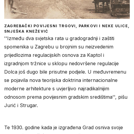
ZAGREBAČKI POVIJESNI TRGOVI, PARKOVI I NEKE ULICE,
SNJEŠKA KNEŽEVIĆ
''Između dva svjetska rata u gradogradnji i zaštiti
spomenika u Zagrebu u brojnim su neizvedenim
prijedlozima regulacijskih osnova za Kaptol i
izgradnjom tržnice u sklopu nedovršene regulacije
Dolca još dugo bile prisutne podjele. U međuvremenu
se pojavila nova teorijska doktrina internacionalne
moderne arhitekture s uvjerljivo najradikalnijim
odnosom prema povijesnim gradskim središtima'', pišu
Jurić i Strugar.
Te 1930. godine kada je izgrađena Grad osniva svoje