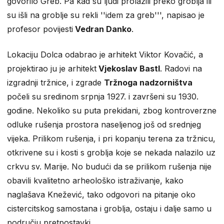
govorilo Greb. Pa kad su ljudi prolazili preko groblja ili
su išli na groblje su rekli ''idem za greb''', napisao je
profesor povijesti
Vedran Danko
.
Lokaciju Dolca odabrao je arhitekt Viktor Kovačić, a
projektirao ju je arhitekt
Vjekoslav Bastl
. Radovi na
izgradnji tržnice, i zgrade
Tržnoga nadzorništva
počeli su sredinom srpnja 1927. i završeni su 1930.
godine. Nekoliko su puta prekidani, zbog kontroverzne
odluke rušenja prostora naseljenog još od srednjeg
vijeka. Prilikom rušenja, i pri kopanju terena za tržnicu,
otkrivene su i kosti s groblja koje se nekada nalazilo uz
crkvu sv. Marije. No budući da se prilikom rušenja nije
obavili kvalitetno arheološko istraživanje, kako
naglašava Knežević, tako odgovori na pitanje oko
cistercitskog samostana i groblja, ostaju i dalje samo u
području pretpostavki.