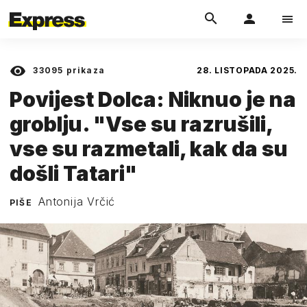
33095
prikaza
28. LISTOPADA 2025.
Povijest Dolca: Niknuo je na
groblju. "Vse su razrušili,
vse su razmetali, kak da su
došli Tatari"
Antonija Vrčić
PIŠE