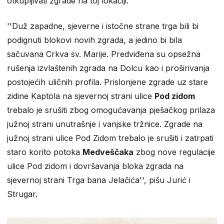
otkupljivati zgrade na toj lokaciji.
''Duž zapadne, sjeverne i istočne strane trga bili bi
podignuti blokovi novih zgrada, a jedino bi bila
sačuvana Crkva sv. Marije. Predviđena su opsežna
rušenja izvlaštenih zgrada na Dolcu kao i proširivanja
postojećih uličnih profila. Prislonjene zgrade uz stare
zidine Kaptola na sjevernoj strani ulice
Pod zidom
trebalo je srušiti zbog omogućavanja pješačkog prilaza
južnoj strani unutrašnje i vanjske tržnice. Zgrade na
južnoj strani ulice Pod Zidom trebalo je srušiti i zatrpati
staro korito potoka
Medveščaka
zbog nove regulacije
ulice Pod zidom i dovršavanja bloka zgrada na
sjevernoj strani Trga bana Jelačića'', pišu Jurić i
Strugar.