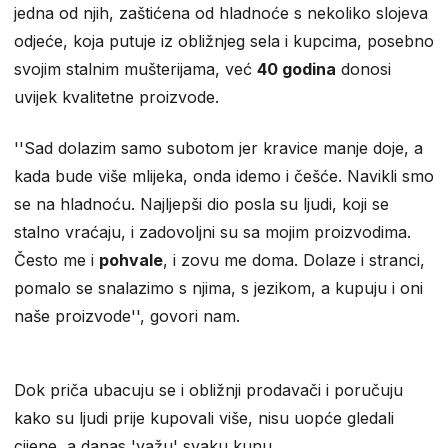
jedna od njih, zaštićena od hladnoće s nekoliko slojeva
odjeće, koja putuje iz obližnjeg sela i kupcima, posebno
svojim stalnim mušterijama, već
40 godina
donosi
uvijek kvalitetne proizvode.
''Sad dolazim samo subotom jer kravice manje doje, a
kada bude više mlijeka, onda idemo i češće. Navikli smo
se na hladnoću. Najljepši dio posla su ljudi, koji se
stalno vraćaju, i zadovoljni su sa mojim proizvodima.
Često me i
pohvale
, i zovu me doma. Dolaze i stranci,
pomalo se snalazimo s njima, s jezikom, a kupuju i oni
naše proizvode'', govori nam.
Dok priča ubacuju se i obližnji prodavači i poručuju
kako su ljudi prije kupovali više, nisu uopće gledali
cijene, a danas 'važu' svaku kunu.