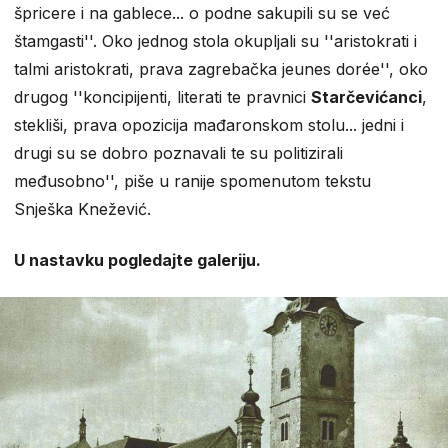
špricere i na gablece... o podne sakupili su se već
štamgasti''. Oko jednog stola okupljali su ''aristokrati i
talmi aristokrati, prava zagrebačka jeunes dorée'', oko
drugog ''koncipijenti, literati te pravnici
Starčevićanci
,
stekliši, prava opozicija mađaronskom stolu... jedni i
drugi su se dobro poznavali te su politizirali
međusobno'', piše u ranije spomenutom tekstu
Snješka Knežević.
U nastavku pogledajte galeriju.