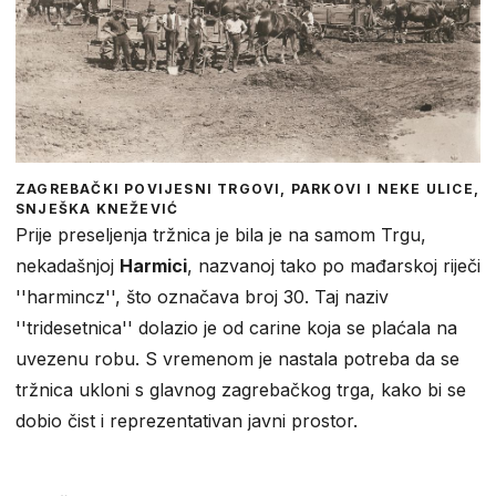
ZAGREBAČKI POVIJESNI TRGOVI, PARKOVI I NEKE ULICE,
SNJEŠKA KNEŽEVIĆ
Prije preseljenja tržnica je bila je na samom Trgu,
nekadašnjoj
Harmici
, nazvanoj tako po mađarskoj riječi
''harmincz'', što označava broj 30. Taj naziv
''tridesetnica'' dolazio je od carine koja se plaćala na
uvezenu robu. S vremenom je nastala potreba da se
tržnica ukloni s glavnog zagrebačkog trga, kako bi se
dobio čist i reprezentativan javni prostor.