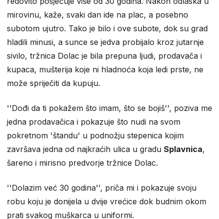
redovito posjećuje više od 30 godina. Nakon odlaska u
mirovinu, kaže, svaki dan ide na plac, a posebno
subotom ujutro. Tako je bilo i ove subote, dok su grad
hladili minusi, a sunce se jedva probijalo kroz jutarnje
sivilo, tržnica Dolac je bila prepuna ljudi, prodavača i
kupaca, mušterija koje ni hladnoća koja ledi prste, ne
može spriječiti da kupuju.
''Dođi da ti pokažem što imam, što se bojiš'', poziva me
jedna prodavačica i pokazuje što nudi na svom
pokretnom 'štandu' u podnožju stepenica kojim
završava jedna od najkraćih ulica u gradu
Splavnica
,
šareno i mirisno predvorje tržnice Dolac.
''Dolazim već 30 godina'', priča mi i pokazuje svoju
robu koju je donijela u dvije vrećice dok budnim okom
prati svakog muškarca u uniformi.