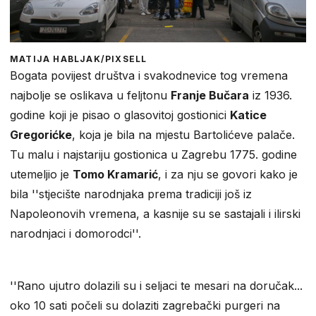
MATIJA HABLJAK/PIXSELL
Bogata povijest društva i svakodnevice tog vremena
najbolje se oslikava u feljtonu
Franje Bučara
iz 1936.
godine koji je pisao o glasovitoj gostionici
Katice
Gregorićke
, koja je bila na mjestu Bartolićeve palače.
Tu malu i najstariju gostionica u Zagrebu 1775. godine
utemeljio je
Tomo Kramarić
, i za nju se govori kako je
bila ''stjecište narodnjaka prema tradiciji još iz
Napoleonovih vremena, a kasnije su se sastajali i ilirski
narodnjaci i domorodci''.
''Rano ujutro dolazili su i seljaci te mesari na doručak...
oko 10 sati počeli su dolaziti zagrebački purgeri na