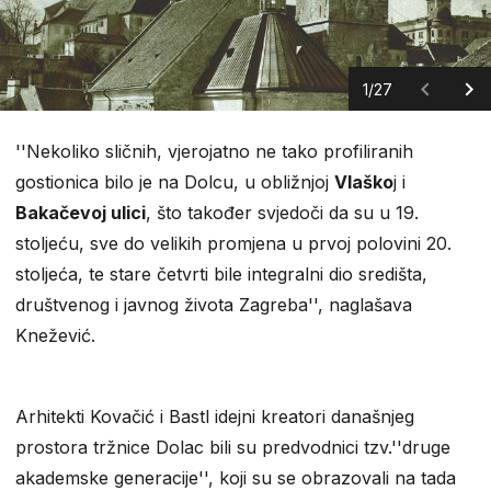
1/27
''Nekoliko sličnih, vjerojatno ne tako profiliranih
gostionica bilo je na Dolcu, u obližnjoj
Vlaško
j i
Bakačevoj ulici
, što također svjedoči da su u 19.
stoljeću, sve do velikih promjena u prvoj polovini 20.
stoljeća, te stare četvrti bile integralni dio središta,
društvenog i javnog života Zagreba'', naglašava
Knežević.
Arhitekti Kovačić i Bastl idejni kreatori današnjeg
prostora tržnice Dolac bili su predvodnici tzv.''druge
akademske generacije'', koji su se obrazovali na tada