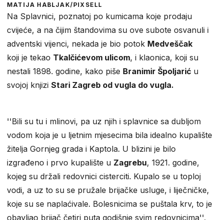
MATIJA HABLJAK/PIXSELL
Na Splavnici, poznatoj po kumicama koje prodaju
cvijeće, a na čijim štandovima su ove subote osvanuli i
adventski vijenci, nekada je bio potok
Medveščak
koji je tekao
Tkalčićevom ulicom
, i klaonica, koji su
nestali 1898. godine, kako piše
Branimir Špoljarić
u
svojoj knjizi
Stari Zagreb od vugla do vugla.
''Bili su tu i mlinovi, pa uz njih i splavnice sa dubljom
vodom koja je u ljetnim mjesecima bila idealno kupalište
žitelja Gornjeg grada i Kaptola. U blizini je bilo
izgrađeno i prvo kupalište u
Zagrebu
, 1921. godine,
kojeg su držali redovnici cisterciti. Kupalo se u toploj
vodi, a uz to su se pružale brijačke usluge, i liječničke,
koje su se naplaćivale. Bolesnicima se puštala krv, to je
obavljao brijač četiri puta godišnje svim redovnicima'',