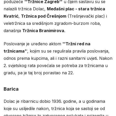
poduzeće
''Tržnice Zagreb''
u čijem sastavu su se
nalazili tržnica Dolac,
Međašni plac - stara tržnica
Kvatrić
,
Tržnica pod Črešnjom
(Trešnjevački plac) i
veletržnica sa središnjom zgradom-burzom roba,
današnja
Tržnica Branimirova
.
Poslovanje je uređeno aktom
''Tržni red na
tržnicama'
', kojim su se regulirala pravila poslovanja,
odnos prema kupcima, ali i razni sanitarni uvjeti. Nakon
2. svjetskog rata povećala se potreba za tržnicama u
gradu, pa je taj broj porastao na 22.
Barica
Dolac je ribarnicu dobio 1936. godine, a u godinama
koje su uslijedile nakon, tržnica koja se sastoji se od
otvorene tržnice te zatvorenog polukata i prizemlja u