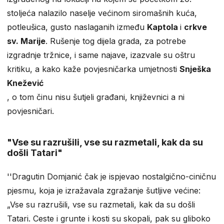
stoljeća nalazilo naselje većinom siromašnih kuća,
potleušica, gusto naslaganih između
Kaptola
i
crkve
sv. Marije
. Rušenje tog dijela grada, za potrebe
izgradnje tržnice, i same najave, izazvale su oštru
kritiku, a kako kaže povjesničarka umjetnosti
Snješka
Knežević
, o tom činu nisu šutjeli građani, književnici a ni
povjesničari.
"Vse su razrušili, vse su razmetali, kak da su
došli Tatari"
''Dragutin Domjanić čak je ispjevao nostalgično-ciničnu
pjesmu, koja je izražavala zgražanje šutljive većine:
„Vse su razrušili, vse su razmetali, kak da su došli
Tatari. Ceste i grunte i kosti su skopali, pak su gliboko