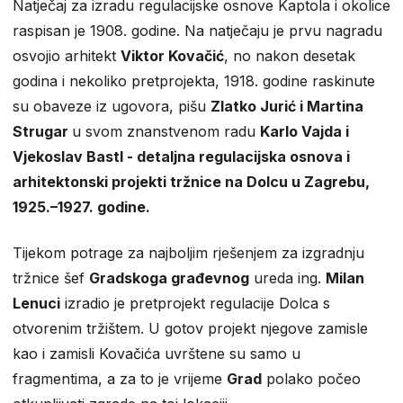
Natječaj za izradu regulacijske osnove Kaptola i okolice
raspisan je 1908. godine. Na natječaju je prvu nagradu
osvojio arhitekt
Viktor Kovačić
, no nakon desetak
godina i nekoliko pretprojekta, 1918. godine raskinute
su obaveze iz ugovora, pišu
Zlatko Jurić i Martina
Strugar
u svom znanstvenom radu
Karlo Vajda i
Vjekoslav Bastl - detaljna regulacijska osnova i
arhitektonski projekti tržnice na Dolcu u Zagrebu,
1925.–1927. godine.
Tijekom potrage za najboljim rješenjem za izgradnju
tržnice šef
Gradskoga građevnog
ureda ing.
Milan
Lenuci
izradio je pretprojekt regulacije Dolca s
otvorenim tržištem. U gotov projekt njegove zamisle
kao i zamisli Kovačića uvrštene su samo u
fragmentima, a za to je vrijeme
Grad
polako počeo