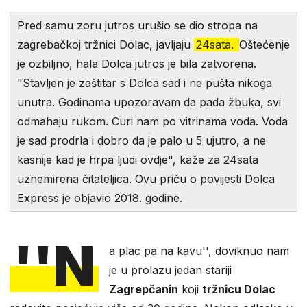
Pred samu zoru jutros urušio se dio stropa na
zagrebačkoj tržnici Dolac, javljaju
24sata.
Oštećenje
je ozbiljno, hala Dolca jutros je bila zatvorena.
"Stavljen je zaštitar s Dolca sad i ne pušta nikoga
unutra. Godinama upozoravam da pada žbuka, svi
odmahaju rukom. Curi nam po vitrinama voda. Voda
je sad prodrla i dobro da je palo u 5 ujutro, a ne
kasnije kad je hrpa ljudi ovdje", kaže za 24sata
uznemirena čitateljica. Ovu priču o povijesti Dolca
Express je objavio 2018. godine.
''N
a plac pa na kavu'', doviknuo nam
je u prolazu jedan stariji
Zagrepčanin
koji
tržnicu Dolac