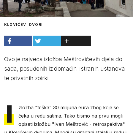
KLOVIĆEVI DVORI
Ovo je najveća izložba Meštrovićevih djela do
sada, posuđenih iz domaćih i stranih ustanova
te privatnih zbirki
I
zložba "teška" 30 milijuna eura zbog koje se
čeka u redu satima. Tako bismo na prvu mogli
opisati izložbu "Ivan Meštrović - retrospektiva"
u Klovićevim dvorima. Mnogi su građani stajali u redu i