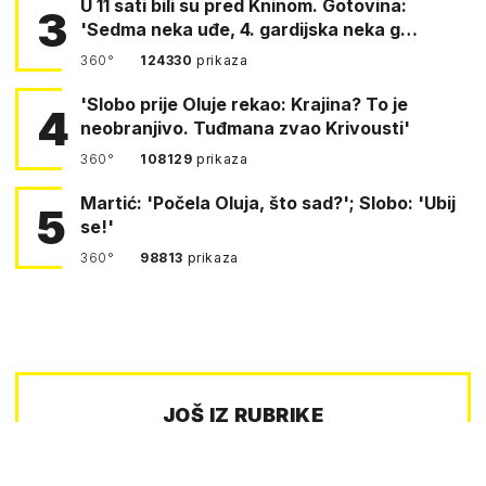
U 11 sati bili su pred Kninom. Gotovina:
3
'Sedma neka uđe, 4. gardijska neka g…
360°
124330
prikaza
'Slobo prije Oluje rekao: Krajina? To je
4
neobranjivo. Tuđmana zvao Krivousti'
360°
108129
prikaza
Martić: 'Počela Oluja, što sad?'; Slobo: 'Ubij
5
se!'
360°
98813
prikaza
JOŠ IZ RUBRIKE