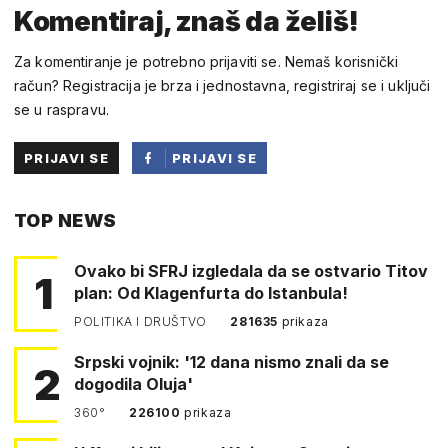
Komentiraj, znaš da želiš!
Za komentiranje je potrebno prijaviti se. Nemaš korisnički
račun? Registracija je brza i jednostavna, registriraj se i uključi
se u raspravu.
PRIJAVI SE
PRIJAVI SE
PUTEM
TOP NEWS
FACEBOOKA
Ovako bi SFRJ izgledala da se ostvario Titov
1
plan: Od Klagenfurta do Istanbula!
POLITIKA I DRUŠTVO
281635
prikaza
Srpski vojnik: '12 dana nismo znali da se
2
dogodila Oluja'
360°
226100
prikaza