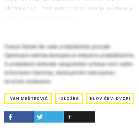
Klovićevi dvori. Prekrasan prostor Galerije savršena je
kulisa Meštrovićevim radovima.
Ovaj je članak dio naše pretplatničke ponude.
Cjelokupni sadržaj dostupan je isključivo pretplatnicima.
S pretplatom dobivate neograničen pristup svim našim
arhiviranim člancima, ekskluzivnim intervjuima i
stručnim analizama.
IVAN MEŠTROVIĆ
IZLOŽBA
KLOVIĆEVI DVORI