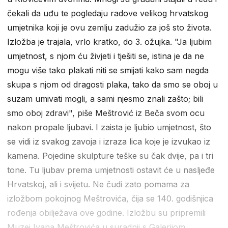
čekali da uđu te pogledaju radove velikog hrvatskog
umjetnika koji je ovu zemlju zadužio za još sto života.
Izložba je trajala, vrlo kratko, do 3. ožujka. "Ja ljubim
umjetnost, s njom ću živjeti i tješiti se, istina je da ne
mogu više tako plakati niti se smijati kako sam negda
skupa s njom od dragosti plaka, tako da smo se oboj u
suzam umivati mogli, a sami njesmo znali zašto; bili
smo oboj zdravi", piše Meštrović iz Beča svom ocu
nakon propale ljubavi. I zaista je ljubio umjetnost, što
se vidi iz svakog zavoja i izraza lica koje je izvukao iz
kamena. Pojedine skulpture teške su čak dvije, pa i tri
tone. Tu ljubav prema umjetnosti ostavit će u nasljeđe
Hrvatskoj, ali i svijetu. Ne čudi zato pomama za
izložbom pokojnog Meštrovića, čija se 140. godišnjica
rođenja obilježava ove godine. Izložbu su pripremili
Muzej Ivana Meštrovića u suradnji s Galerijom