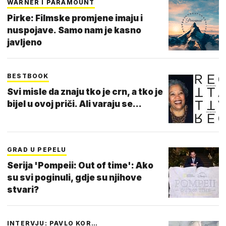
WARNER I PARAMOUNT
Pirke: Filmske promjene imaju i
nuspojave. Samo nam je kasno
javljeno
BESTBOOK
Svi misle da znaju tko je crn, a tko je
bijel u ovoj priči. Ali varaju se...
GRAD U PEPELU
Serija 'Pompeii: Out of time': Ako
su svi poginuli, gdje su njihove
stvari?
INTERVJU: PAVLO KOR…