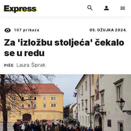
107
prikaza
05. OŽUJKA 2024.
Za 'izložbu stoljeća' čekalo
se u redu
Laura Šiprak
PIŠE