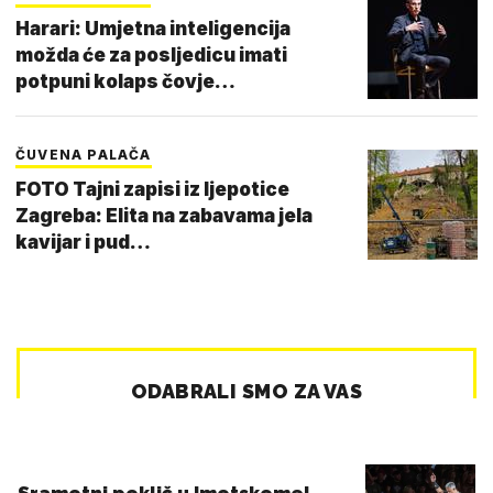
Harari: Umjetna inteligencija
možda će za posljedicu imati
potpuni kolaps čovje…
ČUVENA PALAČA
FOTO Tajni zapisi iz ljepotice
Zagreba: Elita na zabavama jela
kavijar i pud…