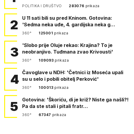
POLITIKA I DRUŠTVO
283076
prikaza
U 11 sati bili su pred Kninom. Gotovina:
2
'Sedma neka uđe, 4. gardijska neka g…
360°
125001
prikaza
'Slobo prije Oluje rekao: Krajina? To je
3
neobranjivo. Tuđmana zvao Krivousti'
360°
109093
prikaza
Čavoglave u NDH: 'Četnici iz Moseća upali
4
su u selo i pobili obitelj Perković'
360°
100013
prikaza
Gotovina: 'Škoriću, di je križ? Niste ga našli?!
5
Pa da ste stali i pitali fratr…
360°
67347
prikaza