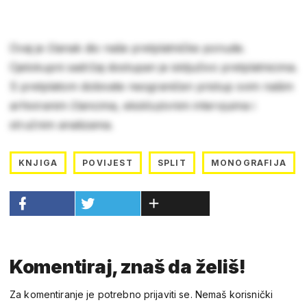
Ovaj je članak dio naše pretplatničke ponude.
Cjelokupni sadržaj dostupan je isključivo pretplatnicima.
S pretplatom dobivate neograničen pristup svim našim
arhiviranim člancima, ekskluzivnim intervjuima i
stručnim analizama.
KNJIGA
POVIJEST
SPLIT
MONOGRAFIJA
Komentiraj, znaš da želiš!
Za komentiranje je potrebno prijaviti se. Nemaš korisnički