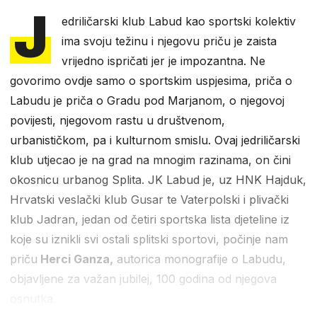
J
edriličarski klub Labud kao sportski kolektiv
ima svoju težinu i njegovu priču je zaista
vrijedno ispričati jer je impozantna. Ne
govorimo ovdje samo o sportskim uspjesima, priča o
Labudu je priča o Gradu pod Marjanom, o njegovoj
povijesti, njegovom rastu u društvenom,
urbanističkom, pa i kulturnom smislu. Ovaj jedriličarski
klub utjecao je na grad na mnogim razinama, on čini
okosnicu urbanog Splita. JK Labud je, uz HNK Hajduk,
Hrvatski veslački klub Gusar te Vaterpolski i plivački
klub Jadran, jedan od četiri sportska lista djeteline iz
koje su iznikli svi ostali splitski sportovi, počinje nam
priču
Herci Ganza,
autorica monografije o Labudu,
objavljene za važan jubilej, 100 godina od njegova
osnutka.