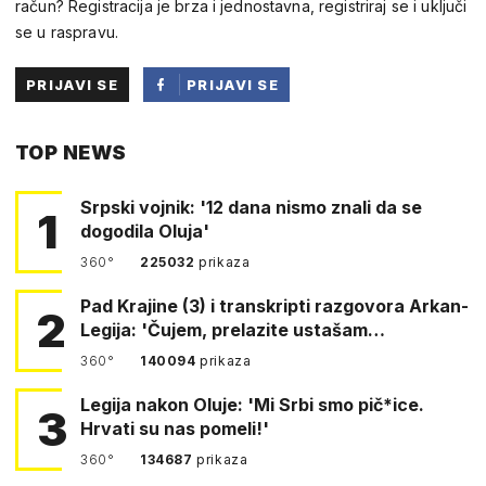
račun? Registracija je brza i jednostavna, registriraj se i uključi
se u raspravu.
PRIJAVI SE
PRIJAVI SE
PUTEM
TOP NEWS
FACEBOOKA
Srpski vojnik: '12 dana nismo znali da se
1
dogodila Oluja'
360°
225032
prikaza
Pad Krajine (3) i transkripti razgovora Arkan-
2
Legija: 'Čujem, prelazite ustašam…
360°
140094
prikaza
Legija nakon Oluje: 'Mi Srbi smo pič*ice.
3
Hrvati su nas pomeli!'
360°
134687
prikaza