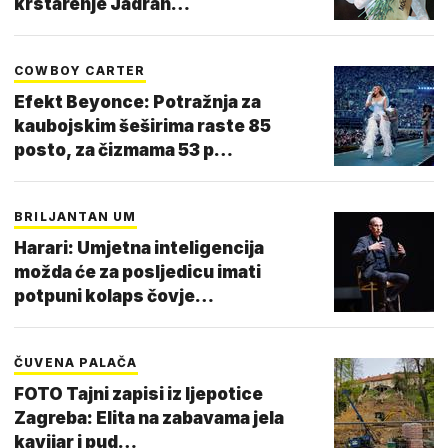
krstarenje Jadran…
COWBOY CARTER
Efekt Beyonce: Potražnja za
kaubojskim šeširima raste 85
posto, za čizmama 53 p…
BRILJANTAN UM
Harari: Umjetna inteligencija
možda će za posljedicu imati
potpuni kolaps čovje…
ČUVENA PALAČA
FOTO Tajni zapisi iz ljepotice
Zagreba: Elita na zabavama jela
kavijar i pud…