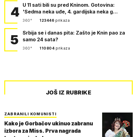
U 11 sati bili su pred Kninom. Gotovina:
4
'Sedma neka uđe, 4. gardijska neka g…
360°
123446
prikaza
Srbija se i danas pita: Zašto je Knin pao za
5
samo 24 sata?
360°
110804
prikaza
JOŠ IZ RUBRIKE
ZABRANILI KOMUNISTI
Kako je Gorbačov ukinuo zabranu
izbora za Miss. Prva nagrada