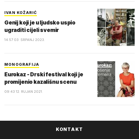
IVAN KOŽARIĆ
Genij koji je u ljudsko uspio
ugraditi cijeli svemir
14:57 03. SRPANJ 2023.
MONOGRAFIJA
Eurokaz - Drski festival koji je
promijenio kazališnu scenu
09:43 12. RUJAN 2021.
KONTAKT