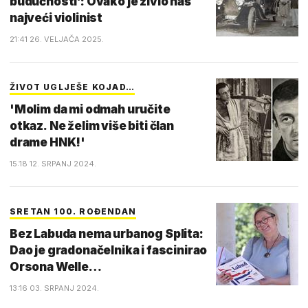
budućnosti’: Ovako je živio naš
najveći violinist
21:41 26. VELJAČA 2025.
ŽIVOT UGLJEŠE KOJAD…
'Molim da mi odmah uručite
otkaz. Ne želim više biti član
drame HNK!'
15:18 12. SRPANJ 2024.
SRETAN 100. ROĐENDAN
Bez Labuda nema urbanog Splita:
Dao je gradonačelnika i fascinirao
Orsona Welle…
13:16 03. SRPANJ 2024.