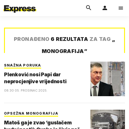
PRONAĐENO
6 REZULTATA
ZA TAG
„
MONOGRAFIJA
”
SNAŽNA PORUKA
Plenković nosi Papi dar
neprocjenjive vrijednosti
08:30 05. PROSINAC 2025.
OPSEŽNA MONOGRAFIJA
Matoš ga je zvao ‘guslačem