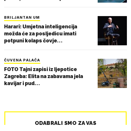
BRILJANTAN UM
Harari: Umjetna inteligencija
možda će za posljedicu imati
potpuni kolaps čovje…
ČUVENA PALAČA
FOTO Tajni zapisi iz ljepotice
Zagreba: Elita na zabavama jela
kavijar i pud…