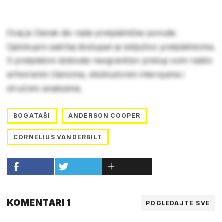
Ovaj je članak dio naše pretplatničke ponude.
Cjelokupni sadržaj dostupan je isključivo pretplatnicima.
S pretplatom dobivate neograničen pristup svim našim
arhiviranim člancima, ekskluzivnim intervjuima i
stručnim analizama.
BOGATAŠI
ANDERSON COOPER
CORNELIUS VANDERBILT
KOMENTARI 1
POGLEDAJTE SVE