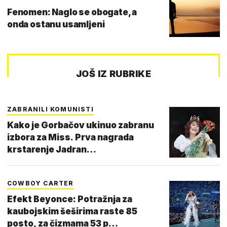
Fenomen: Naglo se obogate, a
onda ostanu usamljeni
JOŠ IZ RUBRIKE
ZABRANILI KOMUNISTI
Kako je Gorbačov ukinuo zabranu
izbora za Miss. Prva nagrada
krstarenje Jadran…
COWBOY CARTER
Efekt Beyonce: Potražnja za
kaubojskim šeširima raste 85
posto, za čizmama 53 p…