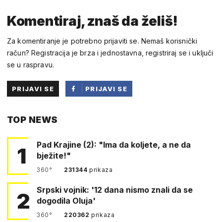
Komentiraj, znaš da želiš!
Za komentiranje je potrebno prijaviti se. Nemaš korisnički
račun? Registracija je brza i jednostavna, registriraj se i uključi
se u raspravu.
PRIJAVI SE
PRIJAVI SE
PUTEM
TOP NEWS
FACEBOOKA
Pad Krajine (2): "Ima da koljete, a ne da
1
bježite!"
360°
231344
prikaza
Srpski vojnik: '12 dana nismo znali da se
2
dogodila Oluja'
360°
220362
prikaza