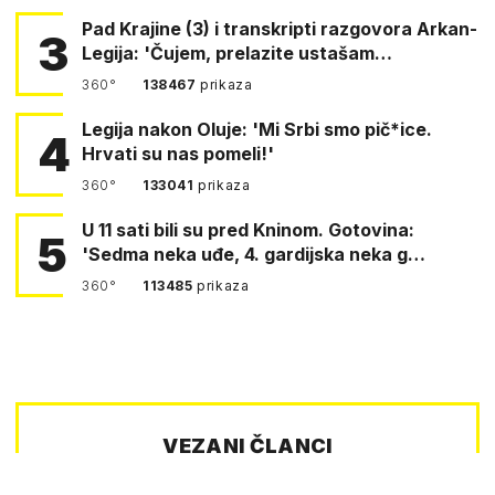
Pad Krajine (3) i transkripti razgovora Arkan-
3
Legija: 'Čujem, prelazite ustašam…
360°
138467
prikaza
Legija nakon Oluje: 'Mi Srbi smo pič*ice.
4
Hrvati su nas pomeli!'
360°
133041
prikaza
U 11 sati bili su pred Kninom. Gotovina:
5
'Sedma neka uđe, 4. gardijska neka g…
360°
113485
prikaza
VEZANI ČLANCI