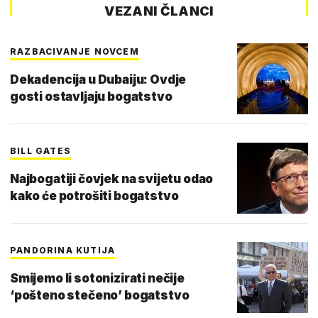
VEZANI ČLANCI
RAZBACIVANJE NOVCEM
Dekadencija u Dubaiju: Ovdje
gosti ostavljaju bogatstvo
BILL GATES
Najbogatiji čovjek na svijetu odao
kako će potrošiti bogatstvo
PANDORINA KUTIJA
Smijemo li sotonizirati nečije
‘pošteno stečeno’ bogatstvo