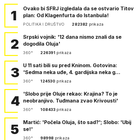
Ovako bi SFRJ izgledala da se ostvario Titov
1
plan: Od Klagenfurta do Istanbula!
POLITIKA I DRUŠTVO
282382
prikaza
Srpski vojnik: '12 dana nismo znali da se
2
dogodila Oluja'
360°
226391
prikaza
U 11 sati bili su pred Kninom. Gotovina:
3
'Sedma neka uđe, 4. gardijska neka g…
360°
124530
prikaza
'Slobo prije Oluje rekao: Krajina? To je
4
neobranjivo. Tuđmana zvao Krivousti'
360°
108433
prikaza
Martić: 'Počela Oluja, što sad?'; Slobo: 'Ubij
5
se!'
360°
98998
prikaza