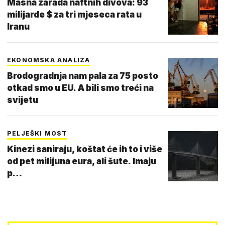
Masna zarada naftnih divova: 93
milijarde $ za tri mjeseca rata u
Iranu
EKONOMSKA ANALIZA
Brodogradnja nam pala za 75 posto
otkad smo u EU. A bili smo treći na
svijetu
PELJEŠKI MOST
Kinezi saniraju, koštat će ih to i više
od pet milijuna eura, ali šute. Imaju
p…