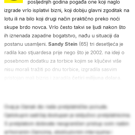
posljednjih godina pogađa one koji naglo
izgrade vrlo isplativi bizni, koji dobiju glavni zgoditak na
lotu ili na bilo koji drugi način praktično preko noći
skupe brdo novca. Vrlo često takvi se ljudi nakon što
ih iznenada zapadne bogatstvo, nađu u situaciji da
postanu usamljeni.
Sandy Stein
(65) tri desetljeća je
radila kao stjuardesa prije nego što je 2002. na ideji o
posebnom dodatku za torbice kojim se ključevi više
nisu morali tražiti po dnu torbice, izgradila sasvim
pristojan mali biznis i zaradila
četiri milijuna dolara
.
Ovaj je članak dio naše pretplatničke ponude.
Cjelokupni sadržaj dostupan je isključivo pretplatnicima.
S pretplatom dobivate neograničen pristup svim našim
arhiviranim člancima, ekskluzivnim intervjuima i