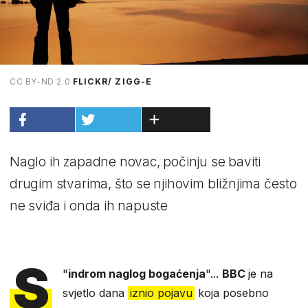
CC BY-ND 2.0
FLICKR/ ZIGG-E
Naglo ih zapadne novac, počinju se baviti
drugim stvarima, što se njihovim bližnjima često
ne sviđa i onda ih napuste
S
"
indrom naglog bogaćenja
"...
BBC
je na
svjetlo dana
iznio pojavu
koja posebno