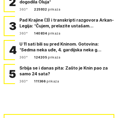
2
dogodila Oluja'
360°
225932
prikaza
Pad Krajine (3) i transkripti razgovora Arkan-
3
Legija: 'Čujem, prelazite ustašam…
360°
140834
prikaza
U 11 sati bili su pred Kninom. Gotovina:
4
'Sedma neka uđe, 4. gardijska neka g…
360°
124205
prikaza
Srbija se i danas pita: Zašto je Knin pao za
5
samo 24 sata?
360°
111366
prikaza