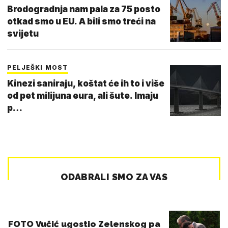
Brodogradnja nam pala za 75 posto
otkad smo u EU. A bili smo treći na
svijetu
PELJEŠKI MOST
Kinezi saniraju, koštat će ih to i više
od pet milijuna eura, ali šute. Imaju
p…