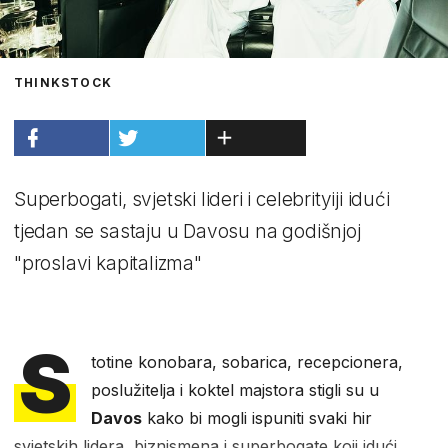
THINKSTOCK
Superbogati, svjetski lideri i celebrityiji idući
tjedan se sastaju u Davosu na godišnjoj
"proslavi kapitalizma"
S
totine konobara, sobarica, recepcionera,
poslužitelja i koktel majstora stigli su u
Davos
kako bi mogli ispuniti svaki hir
svjetskih lidera, biznismena i superbogate koji idući