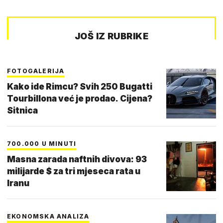
JOŠ IZ RUBRIKE
FOTOGALERIJA
Kako ide Rimcu? Svih 250 Bugatti
Tourbillona već je prodao. Cijena?
Sitnica
700.000 U MINUTI
Masna zarada naftnih divova: 93
milijarde $ za tri mjeseca rata u
Iranu
EKONOMSKA ANALIZA