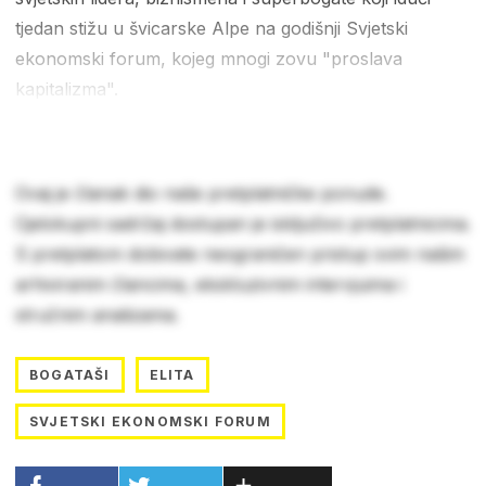
tjedan stižu u švicarske Alpe na godišnji Svjetski
ekonomski forum, kojeg mnogi zovu "proslava
kapitalizma".
Ovaj je članak dio naše pretplatničke ponude.
Cjelokupni sadržaj dostupan je isključivo pretplatnicima.
S pretplatom dobivate neograničen pristup svim našim
arhiviranim člancima, ekskluzivnim intervjuima i
stručnim analizama.
BOGATAŠI
ELITA
SVJETSKI EKONOMSKI FORUM