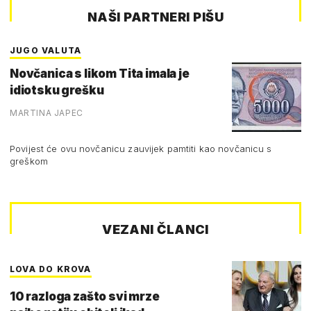
NAŠI PARTNERI PIŠU
JUGO VALUTA
Novčanica s likom Tita imala je
idiotsku grešku
MARTINA JAPEC
Povijest će ovu novčanicu zauvijek pamtiti kao novčanicu s
greškom
VEZANI ČLANCI
LOVA DO KROVA
10 razloga zašto svi mrze