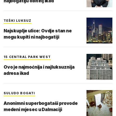
najbogatiju obitelj ikad
TEŠKI LUKSUZ
Najskuplje ulice: Ovdje stan ne
mogu kupiti ni najbogatiji
15 CENTRAL PARK WEST
Ovo je najmoćnija i najluksuznija
adresa ikad
SULUDO BOGATI
Anonimni superbogataši provode
medeni mjesec u Dalmaciji