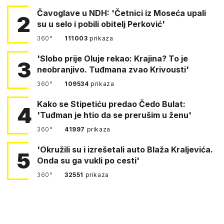
Čavoglave u NDH: 'Četnici iz Moseća upali
2
su u selo i pobili obitelj Perković'
360°
111003
prikaza
'Slobo prije Oluje rekao: Krajina? To je
3
neobranjivo. Tuđmana zvao Krivousti'
360°
109534
prikaza
Kako se Stipetiću predao Čedo Bulat:
4
'Tuđman je htio da se prerušim u ženu'
360°
41997
prikaza
'Okružili su i izrešetali auto Blaža Kraljevića.
5
Onda su ga vukli po cesti'
360°
32551
prikaza