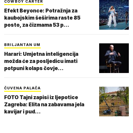
COWBOY CARTER
Efekt Beyonce: Potražnja za
kaubojskim šeširima raste 85
posto, za čizmama 53 p…
BRILJANTAN UM
Harari: Umjetna inteligencija
možda će za posljedicu imati
potpuni kolaps čovje…
ČUVENA PALAČA
FOTO Tajni zapisi iz ljepotice
Zagreba: Elita na zabavama jela
kavijar i pud…