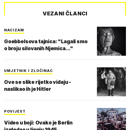
VEZANI ČLANCI
NACIZAM
Goebbelsova tajnica: "Lagali smo
o broju silovanih Njemica..."
UMJETNIK I ZLOČINAC
Ove se slike rijetko viđaju -
naslikao ih je Hitler
POVIJEST
Video u boji: Ovako je Berlin
izgledao u lipnju 1945.