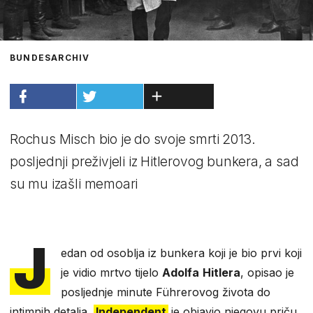
BUNDESARCHIV
Rochus Misch bio je do svoje smrti 2013.
posljednji preživjeli iz Hitlerovog bunkera, a sad
su mu izašli memoari
J
edan od osoblja iz bunkera koji je bio prvi koji
je vidio mrtvo tijelo
Adolfa
Hitlera
, opisao je
posljednje minute Führerovog života do
intimnih detalja.
Independent
je objavio njegovu priču