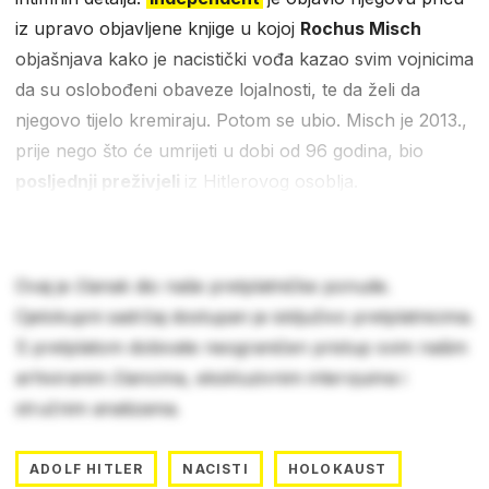
iz upravo objavljene knjige u kojoj
Rochus Misch
objašnjava kako je nacistički vođa kazao svim vojnicima
da su oslobođeni obaveze lojalnosti, te da želi da
njegovo tijelo kremiraju. Potom se ubio. Misch je 2013.,
prije nego što će umrijeti u dobi od 96 godina, bio
posljednji preživjeli
iz Hitlerovog osoblja.
Ovaj je članak dio naše pretplatničke ponude.
Cjelokupni sadržaj dostupan je isključivo pretplatnicima.
S pretplatom dobivate neograničen pristup svim našim
arhiviranim člancima, ekskluzivnim intervjuima i
stručnim analizama.
ADOLF HITLER
NACISTI
HOLOKAUST