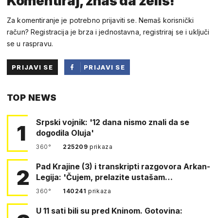
Komentiraj, znaš da želiš!
Za komentiranje je potrebno prijaviti se. Nemaš korisnički
račun? Registracija je brza i jednostavna, registriraj se i uključi
se u raspravu.
PRIJAVI SE
PRIJAVI SE
PUTEM
TOP NEWS
FACEBOOKA
Srpski vojnik: '12 dana nismo znali da se
1
dogodila Oluja'
360°
225209
prikaza
Pad Krajine (3) i transkripti razgovora Arkan-
2
Legija: 'Čujem, prelazite ustašam…
360°
140241
prikaza
U 11 sati bili su pred Kninom. Gotovina: