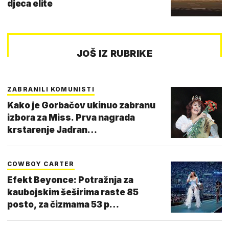
djeca elite
JOŠ IZ RUBRIKE
ZABRANILI KOMUNISTI
Kako je Gorbačov ukinuo zabranu
izbora za Miss. Prva nagrada
krstarenje Jadran…
COWBOY CARTER
Efekt Beyonce: Potražnja za
kaubojskim šeširima raste 85
posto, za čizmama 53 p…