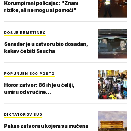
Korumpirani policajac: "Znam
rizike, ali ne mogu si pomoći"
DOSJE REMETINEC
Sanader je u zatvoru bio dosadan,
kakav će biti Saucha
POPUNJEN 300 POSTO
Horor zatvor: 86 ih je u ćeliji,
umiru od vrućine...
DIKTATOROV SUD
Pakao zatvora u kojem su mučena