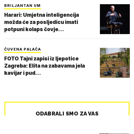
BRILJANTAN UM
Harari: Umjetna inteligencija
možda će za posljedicu imati
potpuni kolaps čovje…
ČUVENA PALAČA
FOTO Tajni zapisi iz ljepotice
Zagreba: Elita na zabavama jela
kavijar i pud…