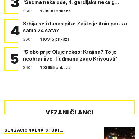
3
'Sedma neka uđe, 4. gardijska neka g…
360°
123589
prikaza
Srbija se i danas pita: Zašto je Knin pao za
4
samo 24 sata?
360°
110915
prikaza
'Slobo prije Oluje rekao: Krajina? To je
5
neobranjivo. Tuđmana zvao Krivousti'
360°
103655
prikaza
VEZANI ČLANCI
SENZACIONALNA STUDI…