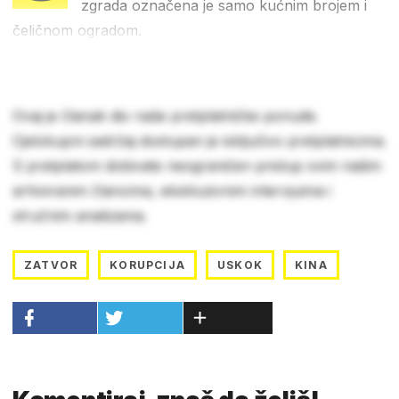
zgrada označena je samo kućnim brojem i
čeličnom ogradom.
Ovaj je članak dio naše pretplatničke ponude.
Cjelokupni sadržaj dostupan je isključivo pretplatnicima.
S pretplatom dobivate neograničen pristup svim našim
arhiviranim člancima, ekskluzivnim intervjuima i
stručnim analizama.
ZATVOR
KORUPCIJA
USKOK
KINA