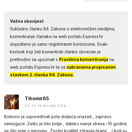
Važna obavijest
Sukladno članku 94. Zakona o elektroničkim medijima,
komentiranje članaka na web portalu Express.hr
dopušteno je samo registriranim korisnicima. Svaki
korisnik koji želi komentirati članke obvezan je
prethodno se upoznati s
Pravilima komentiranja
na
web portalu Express.hr te sa
zabranama propisanim
stavkom 2. članka 94. Zakona.
Tihomir65
00:24 10.RUJAN 2018.
Bolesno je uspoređivati pola stoljeća unazad , zapravo
nemoguće .Zašto je bilo bolje , daleko manje stresa i 10 godina
se išlo prije u mirovinu ..Životni kvalitet zdravija hrana ... I ljudi su