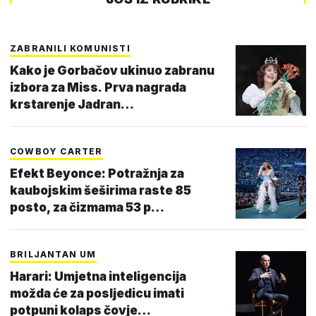
ZABRANILI KOMUNISTI
Kako je Gorbačov ukinuo zabranu
izbora za Miss. Prva nagrada
krstarenje Jadran…
COWBOY CARTER
Efekt Beyonce: Potražnja za
kaubojskim šeširima raste 85
posto, za čizmama 53 p…
BRILJANTAN UM
Harari: Umjetna inteligencija
možda će za posljedicu imati
potpuni kolaps čovje…