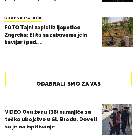
ČUVENA PALAČA
FOTO Tajni zapisi iz ljepotice
Zagreba: Elita na zabavama jela
kavijar i pud…