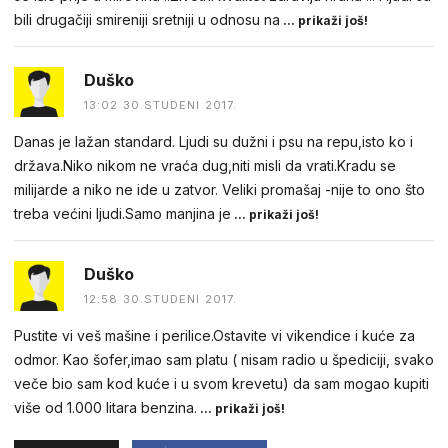
bili drugačiji smireniji sretniji u odnosu na
... prikaži još!
Duško
13:02 30.STUDENI 2017.
Danas je lažan standard. Ljudi su dužni i psu na repu,isto ko i
država.Niko nikom ne vraća dug,niti misli da vrati.Kradu se
milijarde a niko ne ide u zatvor. Veliki promašaj -nije to ono što
treba većini ljudi.Samo manjina je
... prikaži još!
Duško
12:58 30.STUDENI 2017.
Pustite vi veš mašine i perilice.Ostavite vi vikendice i kuće za
odmor. Kao šofer,imao sam platu ( nisam radio u špediciji, svako
veče bio sam kod kuće i u svom krevetu) da sam mogao kupiti
više od 1.000 litara benzina.
... prikaži još!