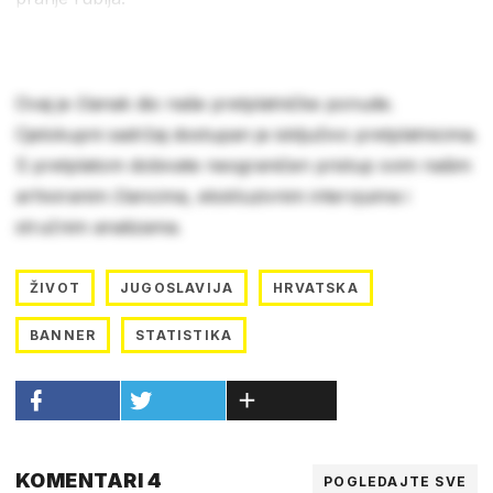
Ovaj je članak dio naše pretplatničke ponude.
Cjelokupni sadržaj dostupan je isključivo pretplatnicima.
S pretplatom dobivate neograničen pristup svim našim
arhiviranim člancima, ekskluzivnim intervjuima i
stručnim analizama.
ŽIVOT
JUGOSLAVIJA
HRVATSKA
BANNER
STATISTIKA
KOMENTARI 4
POGLEDAJTE SVE