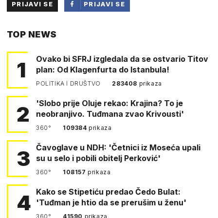
PRIJAVI SE
PRIJAVI SE
PUTEM
TOP NEWS
FACEBOOKA
Ovako bi SFRJ izgledala da se ostvario Titov
1
plan: Od Klagenfurta do Istanbula!
POLITIKA I DRUŠTVO
283408
prikaza
'Slobo prije Oluje rekao: Krajina? To je
2
neobranjivo. Tuđmana zvao Krivousti'
360°
109384
prikaza
Čavoglave u NDH: 'Četnici iz Moseća upali
3
su u selo i pobili obitelj Perković'
360°
108157
prikaza
Kako se Stipetiću predao Čedo Bulat:
4
'Tuđman je htio da se prerušim u ženu'
360°
41590
prikaza