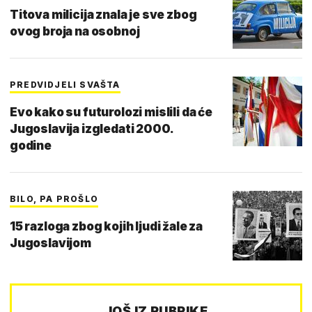
Titova milicija znala je sve zbog
ovog broja na osobnoj
PREDVIDJELI SVAŠTA
Evo kako su futurolozi mislili da će
Jugoslavija izgledati 2000.
godine
BILO, PA PROŠLO
15 razloga zbog kojih ljudi žale za
Jugoslavijom
JOŠ IZ RUBRIKE