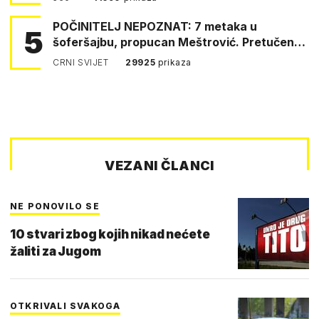
POČINITELJ NEPOZNAT: 7 metaka u
5
šoferšajbu, propucan Meštrović. Pretučen
Pejin
CRNI SVIJET
29925
prikaza
VEZANI ČLANCI
NE PONOVILO SE
10 stvari zbog kojih nikad nećete
žaliti za Jugom
OTKRIVALI SVAKOGA