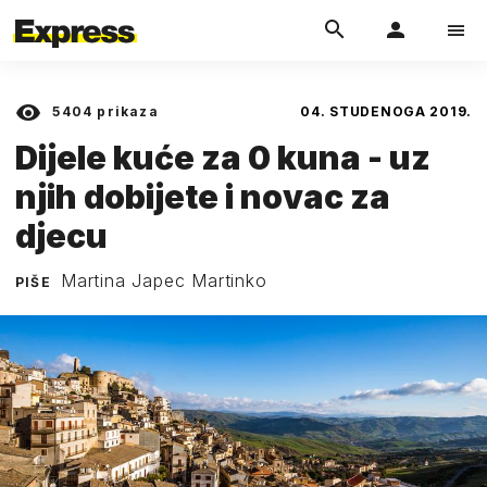
5404
prikaza
04. STUDENOGA 2019.
Dijele kuće za 0 kuna - uz
njih dobijete i novac za
djecu
Martina Japec Martinko
PIŠE