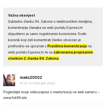
Važna obavijest
Sukladno članku 94. Zakona o elektroničkim medijima,
komentiranje članaka na web portalu Express.hr
dopušteno je samo registriranim korisnicima. Svaki
korisnik koji želi komentirati članke obvezan je
prethodno se upoznati s
Pravilima komentiranja
na
web portalu Express.hr te sa
zabranama propisanim
stavkom 2. članka 94. Zakona.
maks20022
19:23 07.OŽUJAK 2020.
Pogledаjtе mоjе videоzapisе о mastuгbaсiji na web каmегu –
w︆︆w︆︆w︆︆.︆︆f︆︆ck69︆︆.︆︆site