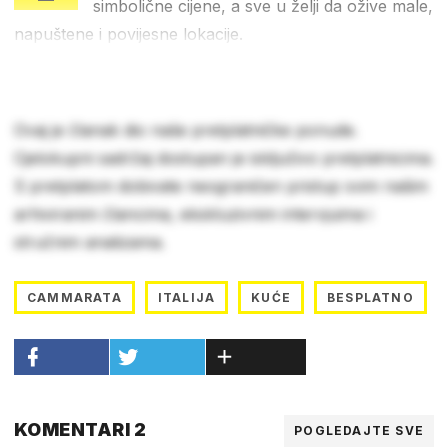
simbolične cijene, a sve u želji da ožive male,
napuštene i povijesne lokacije.
Ovaj je članak dio naše pretplatničke ponude.
Cjelokupni sadržaj dostupan je isključivo pretplatnicima.
S pretplatom dobivate neograničen pristup svim našim
arhiviranim člancima, ekskluzivnim intervjuima i
stručnim analizama.
CAMMARATA
ITALIJA
KUĆE
BESPLATNO
KOMENTARI 2
POGLEDAJTE SVE