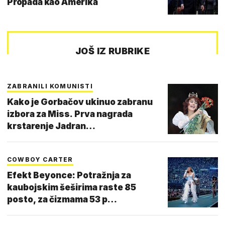
Propada kao Amerika
JOŠ IZ RUBRIKE
ZABRANILI KOMUNISTI
Kako je Gorbačov ukinuo zabranu
izbora za Miss. Prva nagrada
krstarenje Jadran…
COWBOY CARTER
Efekt Beyonce: Potražnja za
kaubojskim šeširima raste 85
posto, za čizmama 53 p…