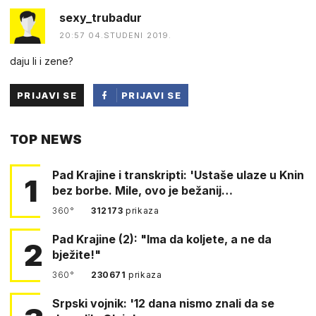
sexy_trubadur
20:57 04.STUDENI 2019.
daju li i zene?
PRIJAVI SE
PRIJAVI SE
PUTEM
TOP NEWS
FACEBOOKA
Pad Krajine i transkripti: 'Ustaše ulaze u Knin
1
bez borbe. Mile, ovo je bežanij…
360°
312173
prikaza
Pad Krajine (2): "Ima da koljete, a ne da
2
bježite!"
360°
230671
prikaza
Srpski vojnik: '12 dana nismo znali da se