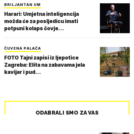
BRILJANTAN UM
Harari: Umjetna inteligencija
možda će za posljedicu imati
potpuni kolaps čovje…
ČUVENA PALAČA
FOTO Tajni zapisi iz ljepotice
Zagreba: Elita na zabavama jela
kavijar i pud…