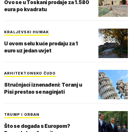
Ovo se u Toskani prodaje za 1.580
eura po kvadratu
KRALJEVSKI HUMAK
U ovom selu kuće prodaju za 1
euro uz jedan uvjet
ARHITEKTONSKO ČUDO
Stručnjaci iznenađeni: Toranj u
Pisi prestao se naginjati
TRUMP I ORBAN
Što se događa s Europom?