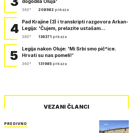
3
dogodila Oluja'
360°
208982
prikaza
Pad Krajine (3) i transkripti razgovora Arkan-
4
Legija: 'Čujem, prelazite ustašam…
360°
136371
prikaza
Legija nakon Oluje: 'Mi Srbi smo pič*ice.
5
Hrvati su nas pomeli!'
360°
131985
prikaza
VEZANI ČLANCI
PREDIVNO