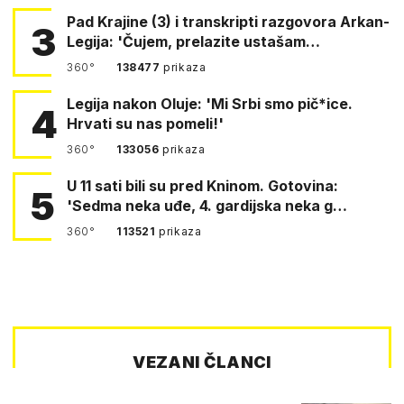
Pad Krajine (3) i transkripti razgovora Arkan-
3
Legija: 'Čujem, prelazite ustašam…
360°
138477
prikaza
Legija nakon Oluje: 'Mi Srbi smo pič*ice.
4
Hrvati su nas pomeli!'
360°
133056
prikaza
U 11 sati bili su pred Kninom. Gotovina:
5
'Sedma neka uđe, 4. gardijska neka g…
360°
113521
prikaza
VEZANI ČLANCI