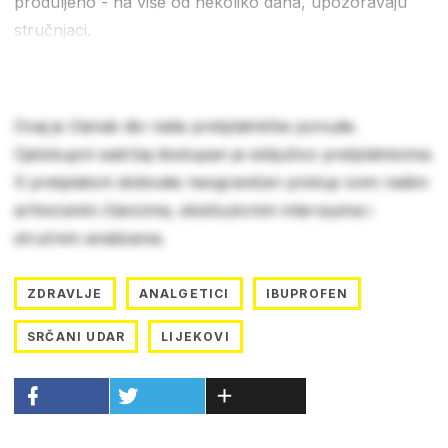
produljeno - na više od nekoliko dana, upozoravaju
stručnjaci.
Ovaj je članak dio naše pretplatničke ponude.
Cjelokupni sadržaj dostupan je isključivo pretplatnicima.
S pretplatom dobivate neograničen pristup svim našim
arhiviranim člancima, ekskluzivnim intervjuima i
stručnim analizama.
ZDRAVLJE
ANALGETICI
IBUPROFEN
SRČANI UDAR
LIJEKOVI