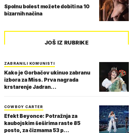
Spolnu bolest možete dobiti na 10
bizarnih načina
JOŠ IZ RUBRIKE
ZABRANILI KOMUNISTI
Kako je Gorbačov ukinuo zabranu
izbora za Miss. Prva nagrada
krstarenje Jadran…
COWBOY CARTER
Efekt Beyonce: Potražnja za
kaubojskim šeširima raste 85
posto, za čizmama 53 p…