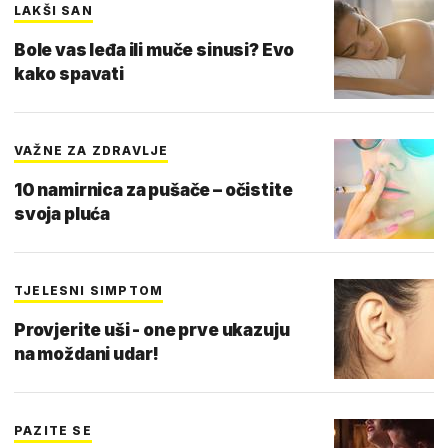
LAKŠI SAN
Bole vas leđa ili muče sinusi? Evo
kako spavati
VAŽNE ZA ZDRAVLJE
10 namirnica za pušače – očistite
svoja pluća
TJELESNI SIMPTOM
Provjerite uši - one prve ukazuju
na moždani udar!
PAZITE SE