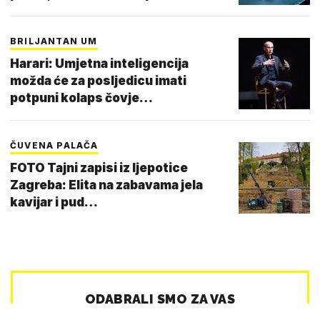
BRILJANTAN UM
Harari: Umjetna inteligencija
možda će za posljedicu imati
potpuni kolaps čovje…
ČUVENA PALAČA
FOTO Tajni zapisi iz ljepotice
Zagreba: Elita na zabavama jela
kavijar i pud…