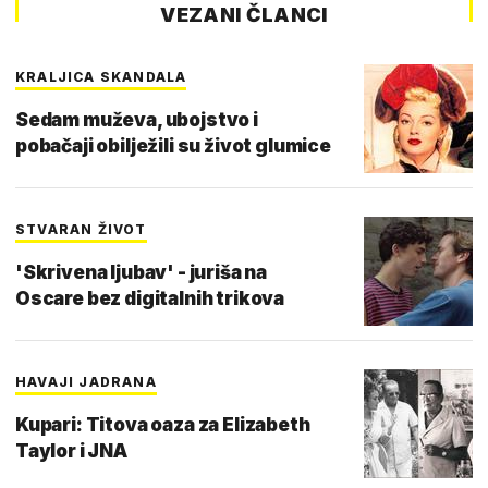
VEZANI ČLANCI
KRALJICA SKANDALA
Sedam muževa, ubojstvo i
pobačaji obilježili su život glumice
STVARAN ŽIVOT
'Skrivena ljubav' - juriša na
Oscare bez digitalnih trikova
HAVAJI JADRANA
Kupari: Titova oaza za Elizabeth
Taylor i JNA