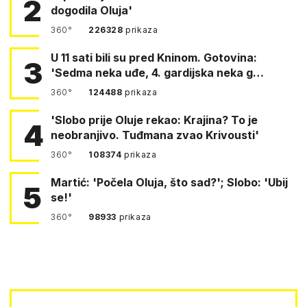
2
dogodila Oluja'
360°
226328
prikaza
U 11 sati bili su pred Kninom. Gotovina:
3
'Sedma neka uđe, 4. gardijska neka g…
360°
124488
prikaza
'Slobo prije Oluje rekao: Krajina? To je
4
neobranjivo. Tuđmana zvao Krivousti'
360°
108374
prikaza
Martić: 'Počela Oluja, što sad?'; Slobo: 'Ubij
5
se!'
360°
98933
prikaza