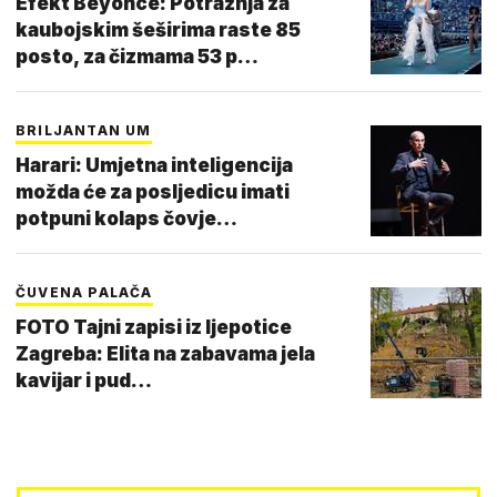
Efekt Beyonce: Potražnja za
kaubojskim šeširima raste 85
posto, za čizmama 53 p…
BRILJANTAN UM
Harari: Umjetna inteligencija
možda će za posljedicu imati
potpuni kolaps čovje…
ČUVENA PALAČA
FOTO Tajni zapisi iz ljepotice
Zagreba: Elita na zabavama jela
kavijar i pud…