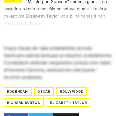
"Mjesto pod Suncem" i počela glumiti, no
svejedno nikada nisam išla na satove glume - rekla je
oskarovka
Elizabeth Taylor
koja bi na današnji dan
slavila 86. rođendan.
Ovaj je članak dio naše pretplatničke ponude.
Cjelokupni sadržaj dostupan je isključivo pretplatnicima.
S pretplatom dobivate neograničen pristup svim našim
arhiviranim člancima, ekskluzivnim intervjuima i
stručnim analizama.
ROĐENDAN
OSCAR
HOLLYWOOD
RICHARD BURTON
ELIZABETH TAYLOR