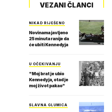
VEZANI ČLANCI
NIKAD RIJEŠENO
Novinama javljeno
25 minuta ranije da
će ubiti Kennedyja
U OČEKIVANJU
"Moj brat je ubio
Kennedyja, otad je
moj život pakao"
SLAVNA GLUMICA