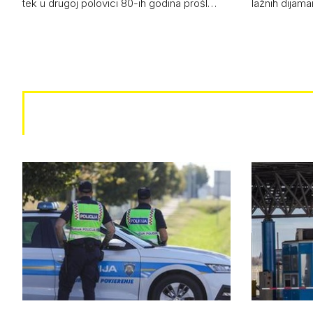
tek u drugoj polovici 80-ih godina prošl…
lažnih dijam