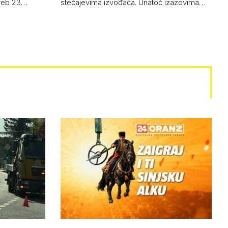
greb 23…
stečajevima izvođača. Unatoč izazovima…