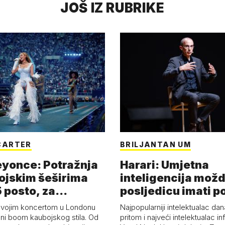
JOŠ IZ RUBRIKE
CARTER
BRILJANTAN UM
eyonce: Potražnja
Harari: Umjetna
ojskim šeširima
inteligencija možd
 posto, za
posljedicu imati p
a 53 p…
kolaps čovje…
svojim koncertom u Londonu
Najpopularniji intelektualac dan
ni boom kaubojskog stila. Od
pritom i najveći intelektualac i