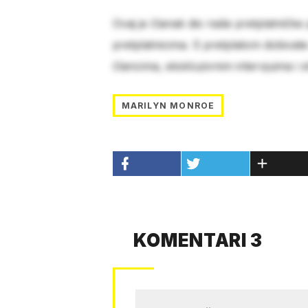
Ovaj je članak dio naše pretplatničke
pretplatnicima. S pretplatom dobivat
člancima, ekskluzivnim intervjuima i 
MARILYN MONROE
KOMENTARI 3