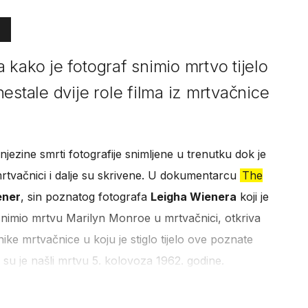
kako je fotograf snimio mrtvo tijelo
estale dvije role filma iz mrtvačnice
ezine smrti fotografije snimljene u trenutku dok je
rtvačnici i dalje su skrivene. U dokumentarcu
The
ener
, sin poznatog fotografa
Leigha Wienera
koji je
ni snimio mrtvu Marilyn Monroe u mrtvačnici, otkriva
ike mrtvačnice u koju je stiglo tijelo ove poznate
 su je našli mrtvu 5. kolovoza 1962. godine.