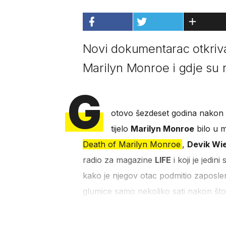
Novi dokumentarac otkriva 
Marilyn Monroe i gdje su n
G
otovo šezdeset godina nakon nj
tijelo
Marilyn Monroe
bilo u m
Death of Marilyn Monroe
,
Devik Wi
radio za magazine
LIFE
i koji je jedi
kako je njegov otac podmitio zaposlen
glumice samo nekoliko sati nakon što