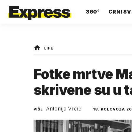
360°
CRNI SV
LIFE
Fotke mrtve M
skrivene su u 
Antonija Vrčić
PIŠE
18. KOLOVOZA 20