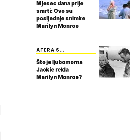
Mjesec dana prije
smrti: Ovo su
posljednje snimke
Marilyn Monroe
AFERA S
PREDSJEDNIK…
Što je ljubomorna
Jackie rekla
Marilyn Monroe?