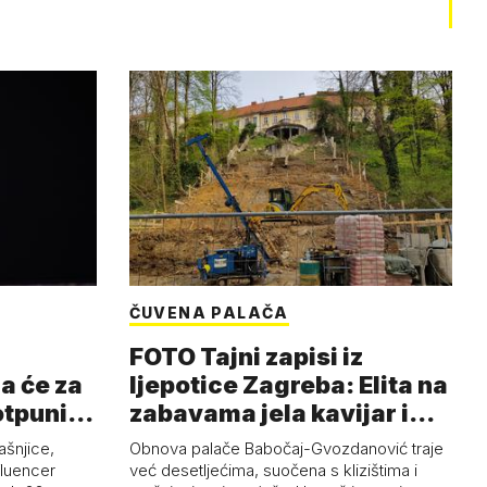
ČUVENA PALAČA
FOTO Tajni zapisi iz
a će za
ljepotice Zagreba: Elita na
otpuni
zabavama jela kavijar i
pud…
ašnjice,
Obnova palače Babočaj-Gvozdanović traje
nfluencer
već desetljećima, suočena s klizištima i