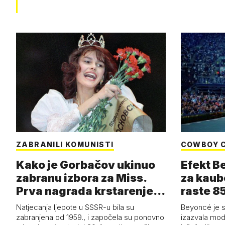
ZABRANILI KOMUNISTI
COWBOY 
Kako je Gorbačov ukinuo
Efekt B
zabranu izbora za Miss.
za kaub
Prva nagrada krstarenje
raste 85
Jadran…
čizmam
Natjecanja ljepote u SSSR-u bila su
Beyoncé je 
zabranjena od 1959., i započela su ponovno
izazvala mod