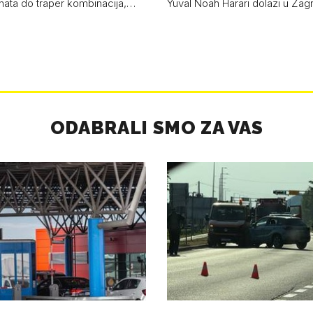
anata do traper kombinacija,…
Yuval Noah Harari dolazi u Za