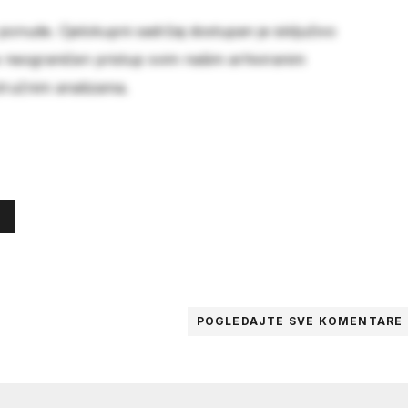
 ponude. Cjelokupni sadržaj dostupan je isključivo
e neograničen pristup svim našim arhiviranim
stručnim analizama.
POGLEDAJTE SVE
KOMENTARE