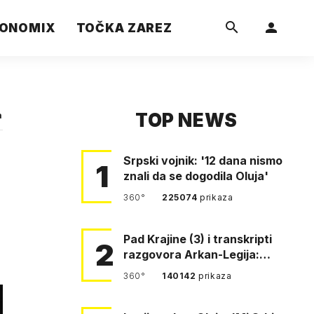
ONOMIX
TOČKA ZAREZ
TOP NEWS
a
Srpski vojnik: '12 dana nismo
1
znali da se dogodila Oluja'
360°
225074
prikaza
Pad Krajine (3) i transkripti
2
razgovora Arkan-Legija:
'Čujem, prelazite ustašam…
360°
140142
prikaza