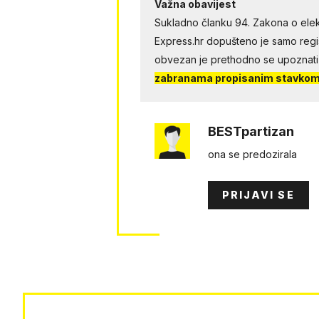
Važna obavijest
Sukladno članku 94. Zakona o elek
Express.hr dopušteno je samo regist
obvezan je prethodno se upoznati
zabranama propisanim stavkom 
BESTpartizan
ona se predozirala
PRIJAVI SE