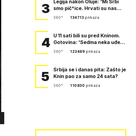
Legija nakon Oluje: 'Mi Srbi
3
smo pič*ice. Hrvati su nas
pomeli!'
360°
134713
prikaza
U 11 sati bili su pred Kninom.
4
Gotovina: 'Sedma neka uđe,
4. gardijska neka g…
360°
123489
prikaza
Srbija se i danas pita: Zašto je
5
Knin pao za samo 24 sata?
360°
110830
prikaza