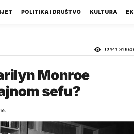
IJET
POLITIKA I DRUŠTVO
KULTURA
EK
10441
prikaz
arilyn Monroe
tajnom sefu?
19.