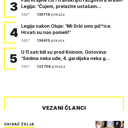
3
Legija: 'Čujem, prelazite ustašam…
360°
139716
prikaza
Legija nakon Oluje: 'Mi Srbi smo pič*ice.
4
Hrvati su nas pomeli!'
360°
134415
prikaza
U 11 sati bili su pred Kninom. Gotovina:
5
'Sedma neka uđe, 4. gardijska neka g…
360°
122756
prikaza
VEZANI ČLANCI
OKIDAČ ŽELJA