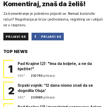
Komentiraj, znaš da želiš!
Za komentiranje je potrebno prijaviti se. Nemaš korisnički
račun? Registracija je brza i jednostavna, registriraj se i uključi
se u raspravu.
PRIJAVI SE
PRIJAVI SE
PUTEM
TOP NEWS
FACEBOOKA
Pad Krajine (2): "Ima da koljete, a ne da
1
bježite!"
360°
232763
prikaza
Srpski vojnik: '12 dana nismo znali da se
2
dogodila Oluja'
360°
224585
prikaza
Pad Krajine (3) i transkripti razgovora Arkan-