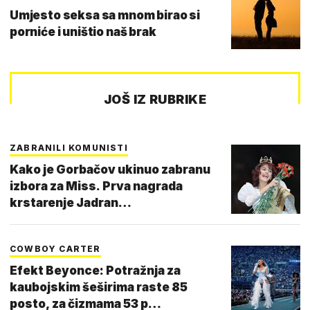
Umjesto seksa sa mnom birao si
porniće i uništio naš brak
JOŠ IZ RUBRIKE
ZABRANILI KOMUNISTI
Kako je Gorbačov ukinuo zabranu
izbora za Miss. Prva nagrada
krstarenje Jadran…
COWBOY CARTER
Efekt Beyonce: Potražnja za
kaubojskim šeširima raste 85
posto, za čizmama 53 p…