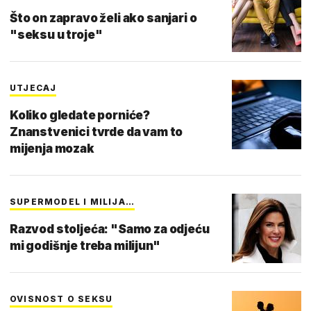
Što on zapravo želi ako sanjari o
"seksu u troje"
UTJECAJ
Koliko gledate porniće?
Znanstvenici tvrde da vam to
mijenja mozak
SUPERMODEL I MILIJA…
Razvod stoljeća: "Samo za odjeću
mi godišnje treba milijun"
OVISNOST O SEKSU