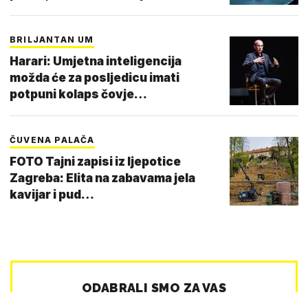
BRILJANTAN UM
Harari: Umjetna inteligencija
možda će za posljedicu imati
potpuni kolaps čovje…
ČUVENA PALAČA
FOTO Tajni zapisi iz ljepotice
Zagreba: Elita na zabavama jela
kavijar i pud…