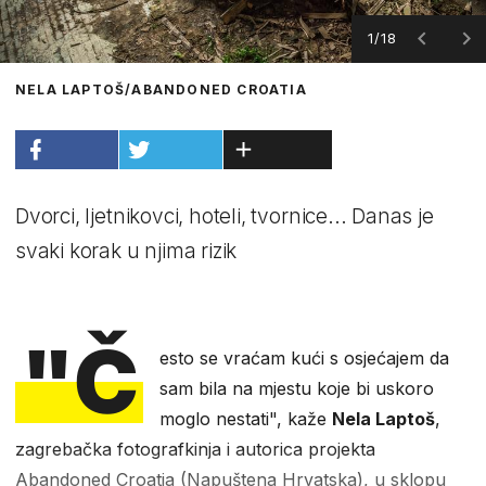
1/18
NELA LAPTOŠ/ABANDONED CROATIA
Dvorci, ljetnikovci, hoteli, tvornice... Danas je
svaki korak u njima rizik
"Č
esto se vraćam kući s osjećajem da
sam bila na mjestu koje bi uskoro
moglo nestati", kaže
Nela Laptoš
,
zagrebačka fotografkinja i autorica projekta
Abandoned Croatia (Napuštena Hrvatska), u sklopu