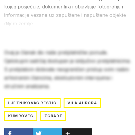
kojeg posjećuje, dokumentira i objavljuje fotografije i
informacije vezane uz zapuštene i napuštene objekte
diljem zemlje.
Ovaj je članak dio naše pretplatničke ponude.
Cjelokupni sadržaj dostupan je isključivo pretplatnicima.
S pretplatom dobivate neograničen pristup svim našim
arhiviranim člancima, ekskluzivnim intervjuima i
stručnim analizama.
LJETNIKOVAC RESTIĆ
VILA AURORA
KUMROVEC
ZGRADE