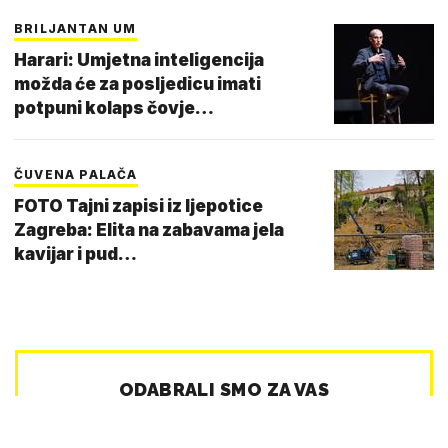
BRILJANTAN UM
Harari: Umjetna inteligencija
možda će za posljedicu imati
potpuni kolaps čovje…
ČUVENA PALAČA
FOTO Tajni zapisi iz ljepotice
Zagreba: Elita na zabavama jela
kavijar i pud…