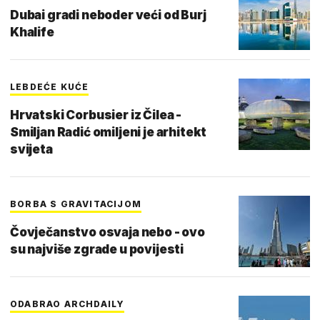
Dubai gradi neboder veći od Burj
Khalife
LEBDEĆE KUĆE
Hrvatski Corbusier iz Čilea -
Smiljan Radić omiljeni je arhitekt
svijeta
BORBA S GRAVITACIJOM
Čovječanstvo osvaja nebo - ovo
su najviše zgrade u povijesti
ODABRAO ARCHDAILY