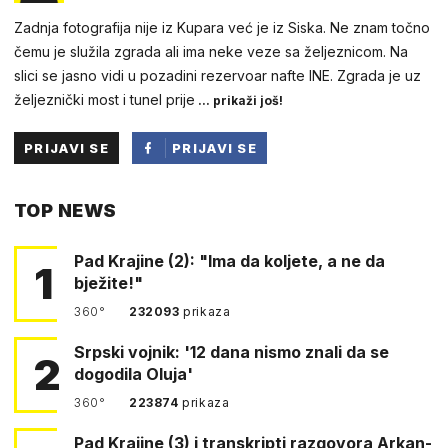
Zadnja fotografija nije iz Kupara već je iz Siska. Ne znam točno
čemu je služila zgrada ali ima neke veze sa željeznicom. Na
slici se jasno vidi u pozadini rezervoar nafte INE. Zgrada je uz
željeznički most i tunel prije
... prikaži još!
PRIJAVI SE
PRIJAVI SE
PUTEM
TOP NEWS
FACEBOOKA
Pad Krajine (2): "Ima da koljete, a ne da
1
bježite!"
360°
232093
prikaza
Srpski vojnik: '12 dana nismo znali da se
2
dogodila Oluja'
360°
223874
prikaza
Pad Krajine (3) i transkripti razgovora Arkan-