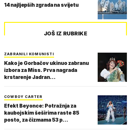
14 najljepših zgrada na svijetu
JOŠ IZ RUBRIKE
ZABRANILI KOMUNISTI
Kako je Gorbačov ukinuo zabranu
izbora za Miss. Prva nagrada
krstarenje Jadran…
COWBOY CARTER
Efekt Beyonce: Potražnja za
kaubojskim šeširima raste 85
posto, za čizmama 53 p…