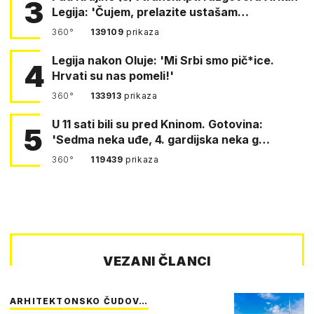
3
Legija: 'Čujem, prelazite ustašam…
360°
139109
prikaza
Legija nakon Oluje: 'Mi Srbi smo pič*ice.
4
Hrvati su nas pomeli!'
360°
133913
prikaza
U 11 sati bili su pred Kninom. Gotovina:
5
'Sedma neka uđe, 4. gardijska neka g…
360°
119439
prikaza
VEZANI ČLANCI
ARHITEKTONSKO ČUDOV…