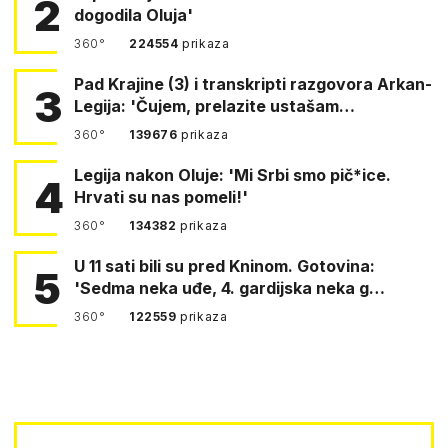
2
dogodila Oluja'
360°
224554
prikaza
Pad Krajine (3) i transkripti razgovora Arkan-
3
Legija: 'Čujem, prelazite ustašam…
360°
139676
prikaza
Legija nakon Oluje: 'Mi Srbi smo pič*ice.
4
Hrvati su nas pomeli!'
360°
134382
prikaza
U 11 sati bili su pred Kninom. Gotovina:
5
'Sedma neka uđe, 4. gardijska neka g…
360°
122559
prikaza