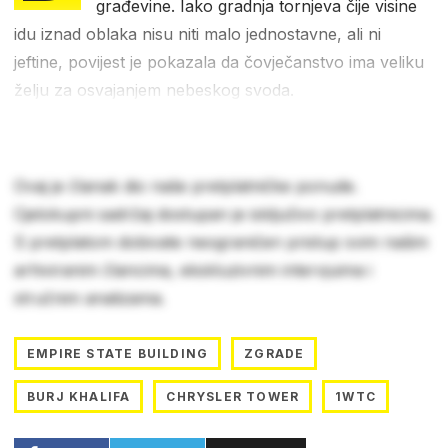
građevine. Iako gradnja tornjeva čije visine
idu iznad oblaka nisu niti malo jednostavne, ali ni
jeftine, povijest je pokazala da čovječanstvo ima veliku
želju za osvajanjem nebeskog svoda.
Ovaj je članak dio naše pretplatničke ponude.
Cjelokupni sadržaj dostupan je isključivo pretplatnicima.
S pretplatom dobivate neograničen pristup svim našim
arhiviranim člancima, ekskluzivnim intervjuima i
stručnim analizama.
EMPIRE STATE BUILDING
ZGRADE
BURJ KHALIFA
CHRYSLER TOWER
1WTC