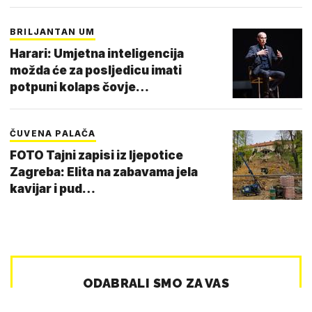
BRILJANTAN UM
Harari: Umjetna inteligencija
možda će za posljedicu imati
potpuni kolaps čovje…
ČUVENA PALAČA
FOTO Tajni zapisi iz ljepotice
Zagreba: Elita na zabavama jela
kavijar i pud…