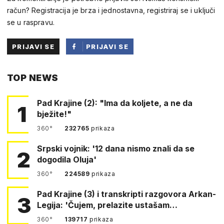
račun? Registracija je brza i jednostavna, registriraj se i uključi
se u raspravu.
PRIJAVI SE
PRIJAVI SE
PUTEM
TOP NEWS
FACEBOOKA
Pad Krajine (2): "Ima da koljete, a ne da
1
bježite!"
360°
232765
prikaza
Srpski vojnik: '12 dana nismo znali da se
2
dogodila Oluja'
360°
224589
prikaza
Pad Krajine (3) i transkripti razgovora Arkan-
3
Legija: 'Čujem, prelazite ustašam…
360°
139717
prikaza