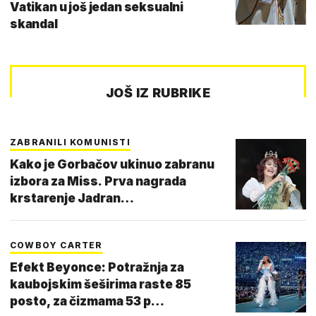
Vatikan u još jedan seksualni
skandal
JOŠ IZ RUBRIKE
ZABRANILI KOMUNISTI
Kako je Gorbačov ukinuo zabranu
izbora za Miss. Prva nagrada
krstarenje Jadran…
COWBOY CARTER
Efekt Beyonce: Potražnja za
kaubojskim šeširima raste 85
posto, za čizmama 53 p…