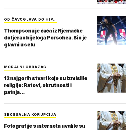
OD ČAVOGLAVA DO HIP…
Thompsonu je ćaća iz Njemačke
dotjerao bijeloga Porschea. Bio je
glavni u selu
MORALNI OBRAZAC
12 najgorih stvari koje su izmislile
religije: Ratovi, okrutnosti i
patnja...
SEKSUALNA KORUPCIJA
Fotografije s interneta uvalile su