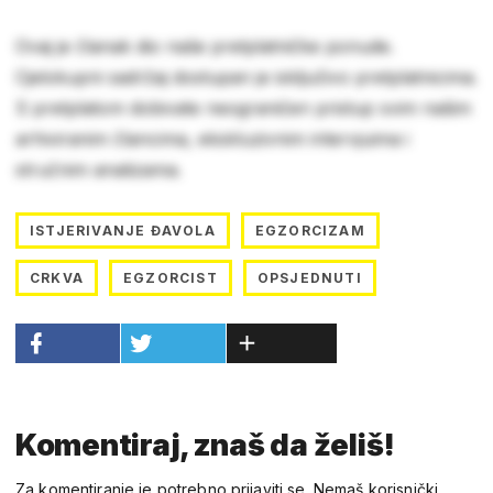
Ovaj je članak dio naše pretplatničke ponude.
Cjelokupni sadržaj dostupan je isključivo pretplatnicima.
S pretplatom dobivate neograničen pristup svim našim
arhiviranim člancima, ekskluzivnim intervjuima i
stručnim analizama.
ISTJERIVANJE ĐAVOLA
EGZORCIZAM
CRKVA
EGZORCIST
OPSJEDNUTI
Komentiraj, znaš da želiš!
Za komentiranje je potrebno prijaviti se. Nemaš korisnički