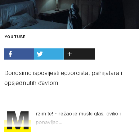
YOUTUBE
Donosimo ispovijesti egzorcista, psihijatara i
opsjednutih đavlom
M
rzim te! - režao je muški glas, cvilio i
ponavljao...