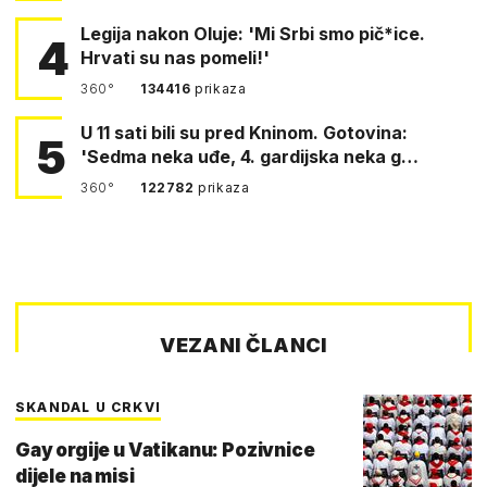
Legija nakon Oluje: 'Mi Srbi smo pič*ice.
4
Hrvati su nas pomeli!'
360°
134416
prikaza
U 11 sati bili su pred Kninom. Gotovina:
5
'Sedma neka uđe, 4. gardijska neka g…
360°
122782
prikaza
VEZANI ČLANCI
SKANDAL U CRKVI
Gay orgije u Vatikanu: Pozivnice
dijele na misi