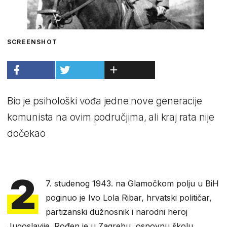
SCREENSHOT
Bio je psihološki vođa jedne nove generacije
komunista na ovim područjima, ali kraj rata nije
dočekao
2
7. studenog 1943. na Glamočkom polju u BiH
poginuo je Ivo Lola Ribar, hrvatski političar,
partizanski dužnosnik i narodni heroj
Jugoslavije. Rođen je u Zagrebu, osnovnu školu