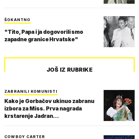
ŠOKANTNO
"Tito, Papa i ja dogovorili smo
zapadne granice Hrvatske"
JOŠ IZ RUBRIKE
ZABRANILI KOMUNISTI
Kako je Gorbačov ukinuo zabranu
izbora za Miss. Prva nagrada
krstarenje Jadran…
COWBOY CARTER