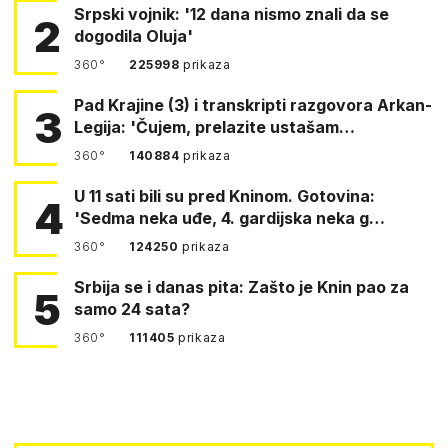
Srpski vojnik: '12 dana nismo znali da se
2
dogodila Oluja'
360°
225998
prikaza
Pad Krajine (3) i transkripti razgovora Arkan-
3
Legija: 'Čujem, prelazite ustašam…
360°
140884
prikaza
U 11 sati bili su pred Kninom. Gotovina:
4
'Sedma neka uđe, 4. gardijska neka g…
360°
124250
prikaza
Srbija se i danas pita: Zašto je Knin pao za
5
samo 24 sata?
360°
111405
prikaza