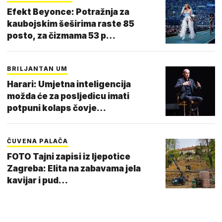
Efekt Beyonce: Potražnja za
kaubojskim šeširima raste 85
posto, za čizmama 53 p…
BRILJANTAN UM
Harari: Umjetna inteligencija
možda će za posljedicu imati
potpuni kolaps čovje…
ČUVENA PALAČA
FOTO Tajni zapisi iz ljepotice
Zagreba: Elita na zabavama jela
kavijar i pud…