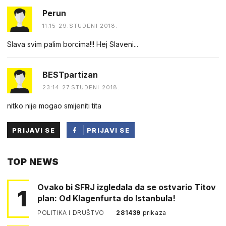
Perun
11:15 29.STUDENI 2018.
Slava svim palim borcima!!! Hej Slaveni...
BESTpartizan
23:14 27.STUDENI 2018.
nitko nije mogao smijeniti tita
PRIJAVI SE
PRIJAVI SE
PUTEM
TOP NEWS
FACEBOOKA
Ovako bi SFRJ izgledala da se ostvario Titov
1
plan: Od Klagenfurta do Istanbula!
POLITIKA I DRUŠTVO
281439
prikaza