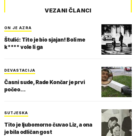
VEZANI ČLANCI
ON JE AZRA
Štulić: Tito je bio sjajan! Boli me
k**** vole li ga
DEVASTACIJA
Časni sude, Rade Končar je prvi
počeo...
SUTJESKA
Tito je ljubomorno čuvao Liz, a ona
je bila odličan gost