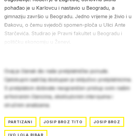
pohađao je u Karlovcu i nastavio u Beogradu, a
gimnaziju završio u Beogradu. Jedno vrijeme je živio i u
Đakovu, o čemu svjedoči spomen-ploča u Ulici Ante
Starčevića. Studirao je Pravni fakultet u Beogradu i
političku ekonomiju u Ženevi.
Ovaj je članak dio naše pretplatničke ponude.
Cjelokupni sadržaj dostupan je isključivo pretplatnicima.
S pretplatom dobivate neograničen pristup svim našim
arhiviranim člancima, ekskluzivnim intervjuima i
stručnim analizama.
PARTIZANI
JOSIP BROZ TITO
JOSIP BROZ
IVO LOLA RIBAR