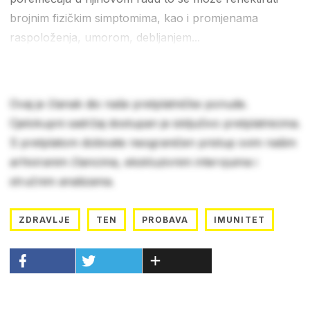
brojnim fizičkim simptomima, kao i promjenama
raspoloženja, umorom, debljanjem...
Ovaj je članak dio naše pretplatničke ponude.
Cjelokupni sadržaj dostupan je isključivo pretplatnicima.
S pretplatom dobivate neograničen pristup svim našim
arhiviranim člancima, ekskluzivnim intervjuima i
stručnim analizama.
ZDRAVLJE
TEN
PROBAVA
IMUNITET