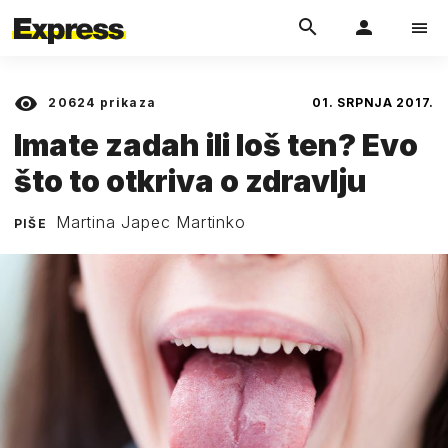
20624
prikaza
01. SRPNJA 2017.
Imate zadah ili loš ten? Evo
što to otkriva o zdravlju
Martina Japec Martinko
PIŠE