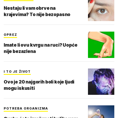
Nestaju li vam obrve na
krajevima? To nije bezopasno
OPREZ
Imate li ovu kvrgu na ruci? Uopće
nije bezazlena
I TO JE ŽIVOT
Ovo je 20 najgorih boli koje ljudi
mogu iskusiti
POTREBA ORGANIZMA