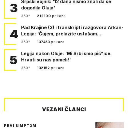
Srpski vojnik: '12 dana nismo znali da se
3
dogodila Oluja'
360°
212100
prikaza
Pad Krajine (3) i transkripti razgovora Arkan-
4
Legija: 'Čujem, prelazite ustašam…
360°
137453
prikaza
Legija nakon Oluje: 'Mi Srbi smo pič*ice.
5
Hrvati su nas pomeli!'
360°
132152
prikaza
VEZANI ČLANCI
PRVI SIMPTOM