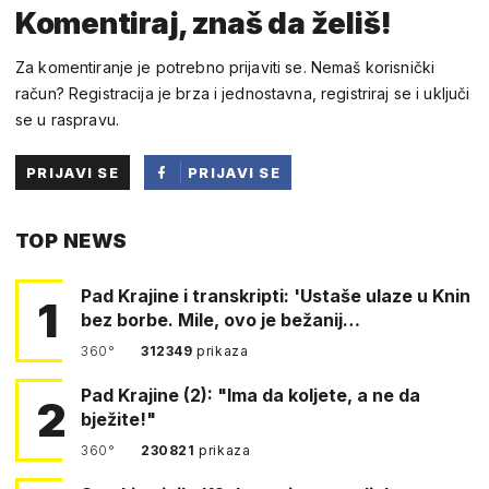
Komentiraj, znaš da želiš!
Za komentiranje je potrebno prijaviti se. Nemaš korisnički
račun? Registracija je brza i jednostavna, registriraj se i uključi
se u raspravu.
PRIJAVI SE
PRIJAVI SE
PUTEM
TOP NEWS
FACEBOOKA
Pad Krajine i transkripti: 'Ustaše ulaze u Knin
1
bez borbe. Mile, ovo je bežanij…
360°
312349
prikaza
Pad Krajine (2): "Ima da koljete, a ne da
2
bježite!"
360°
230821
prikaza