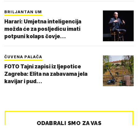
BRILJANTAN UM
Harari: Umjetna inteligencija
možda će za posljedicu imati
potpuni kolaps čovje…
ČUVENA PALAČA
FOTO Tajni zapisi iz ljepotice
Zagreba: Elita na zabavama jela
kavijar i pud…