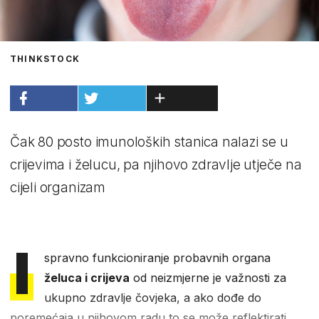
THINKSTOCK
Čak 80 posto imunoloških stanica nalazi se u
crijevima i želucu, pa njihovo zdravlje utječe na
cijeli organizam
I
spravno funkcioniranje probavnih organa
želuca i crijeva
od neizmjerne je važnosti za
ukupno zdravlje čovjeka, a ako dođe do
poremećaja u njihovom radu to se može reflektirati