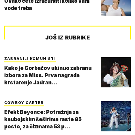
Ovako ćete izračunati koliko vam
vode treba
JOŠ IZ RUBRIKE
ZABRANILI KOMUNISTI
Kako je Gorbačov ukinuo zabranu
izbora za Miss. Prva nagrada
krstarenje Jadran…
COWBOY CARTER
Efekt Beyonce: Potražnja za
kaubojskim šeširima raste 85
posto, za čizmama 53 p…