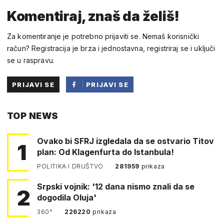
Komentiraj, znaš da želiš!
Za komentiranje je potrebno prijaviti se. Nemaš korisnički
račun? Registracija je brza i jednostavna, registriraj se i uključi
se u raspravu.
PRIJAVI SE
PRIJAVI SE
PUTEM
TOP NEWS
FACEBOOKA
Ovako bi SFRJ izgledala da se ostvario Titov
1
plan: Od Klagenfurta do Istanbula!
POLITIKA I DRUŠTVO
281959
prikaza
Srpski vojnik: '12 dana nismo znali da se
2
dogodila Oluja'
360°
226220
prikaza