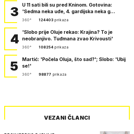
U 11 sati bili su pred Kninom. Gotovina:
3
'Sedma neka uđe, 4. gardijska neka g…
360°
124403
prikaza
'Slobo prije Oluje rekao: Krajina? To je
4
neobranjivo. Tuđmana zvao Krivousti'
360°
108254
prikaza
Martić: 'Počela Oluja, što sad?'; Slobo: 'Ubij
5
se!'
360°
98877
prikaza
VEZANI ČLANCI