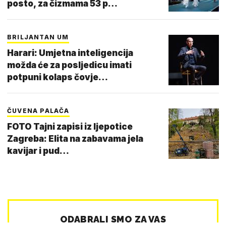
posto, za čizmama 53 p…
BRILJANTAN UM
Harari: Umjetna inteligencija
možda će za posljedicu imati
potpuni kolaps čovje…
ČUVENA PALAČA
FOTO Tajni zapisi iz ljepotice
Zagreba: Elita na zabavama jela
kavijar i pud…