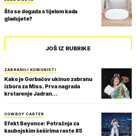
Što se događa s tijelom kada
gladujete?
JOŠ IZ RUBRIKE
ZABRANILI KOMUNISTI
Kako je Gorbačov ukinuo zabranu
izbora za Miss. Prva nagrada
krstarenje Jadran…
COWBOY CARTER
Efekt Beyonce: Potražnja za
kaubojskim šeširima raste 85