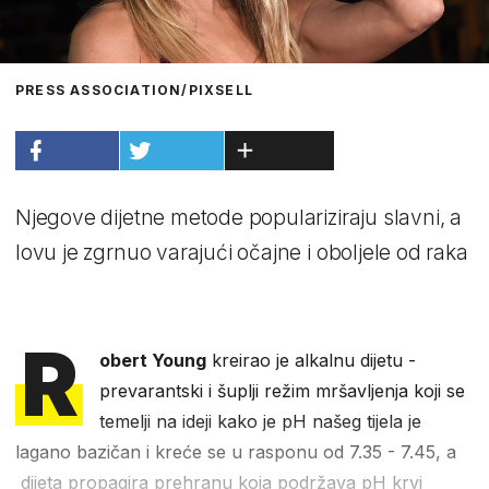
PRESS ASSOCIATION/PIXSELL
Njegove dijetne metode populariziraju slavni, a
lovu je zgrnuo varajući očajne i oboljele od raka
R
obert Young
kreirao je alkalnu dijetu -
prevarantski i šuplji režim mršavljenja koji se
temelji na ideji kako je pH našeg tijela je
lagano bazičan i kreće se u rasponu od 7.35 - 7.45, a
dijeta propagira prehranu koja podržava pH krvi