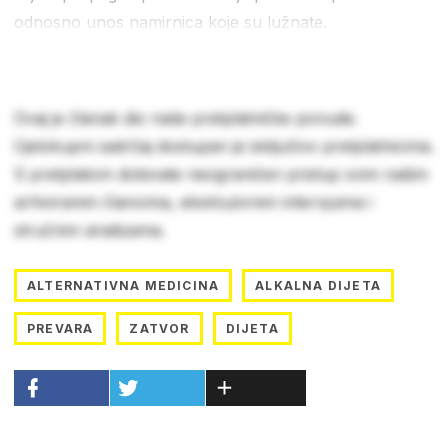
odnosno unos namirnica koje su lužnate.
Ovaj je članak dio naše pretplatničke ponude.
Cjelokupni sadržaj dostupan je isključivo pretplatnicima.
S pretplatom dobivate neograničen pristup svim našim
arhiviranim člancima, ekskluzivnim intervjuima i
stručnim analizama.
ALTERNATIVNA MEDICINA
ALKALNA DIJETA
PREVARA
ZATVOR
DIJETA