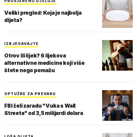
PROVJERENO DJELUJE
Veliki pregled: Koja je najbolja
dijeta?
IZBJEGAVAJTE
Otrov ili lijek? 6 lijekova
alternativne medicine koji više
štete nego pomažu
OPTUŽBE ZA PREVARU
FBI želi zaradu "Vuka s Wall
Streeta" od 3,5 milijardi dolara
LOŠA DIJETA