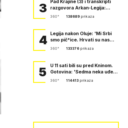
Pad Krajine (3) i transkripti
3
razgovora Arkan-Legija:
'Čujem, prelazite ustašam…
360°
138689
prikaza
Legija nakon Oluje: 'Mi Srbi
4
smo pič*ice. Hrvati su nas
pomeli!'
360°
133376
prikaza
U 11 sati bili su pred Kninom.
5
Gotovina: 'Sedma neka uđe,
4. gardijska neka g…
360°
114413
prikaza