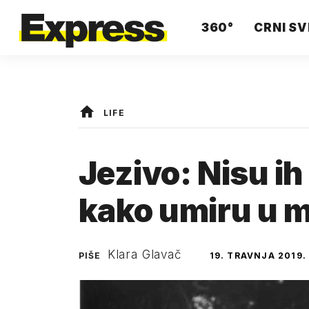
360°
CRNI SV
LIFE
Jezivo: Nisu ih l
kako umiru u
Klara Glavač
PIŠE
19. TRAVNJA 2019.