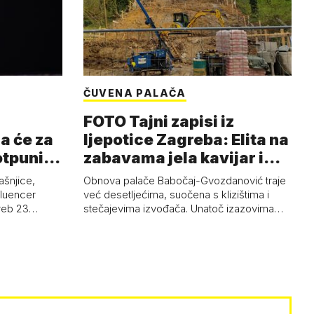
ČUVENA PALAČA
FOTO Tajni zapisi iz
a će za
ljepotice Zagreba: Elita na
otpuni
zabavama jela kavijar i
pud…
ašnjice,
Obnova palače Babočaj-Gvozdanović traje
nfluencer
već desetljećima, suočena s klizištima i
greb 23…
stečajevima izvođača. Unatoč izazovima…