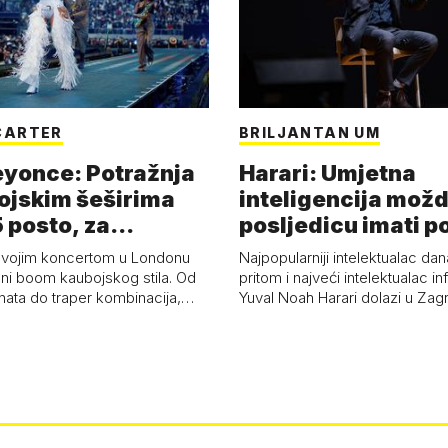
CARTER
BRILJANTAN UM
eyonce: Potražnja
Harari: Umjetna
ojskim šeširima
inteligencija možd
 posto, za
posljedicu imati p
a 53 p…
kolaps čovje…
svojim koncertom u Londonu
Najpopularniji intelektualac dan
ni boom kaubojskog stila. Od
pritom i najveći intelektualac i
anata do traper kombinacija,…
Yuval Noah Harari dolazi u Za