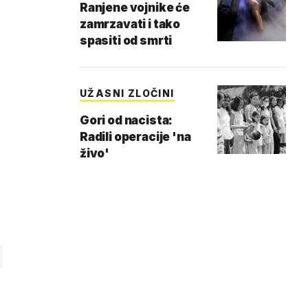
Ranjene vojnike će
zamrzavati i tako
spasiti od smrti
UŽASNI ZLOČINI
Gori od nacista:
Radili operacije 'na
živo'