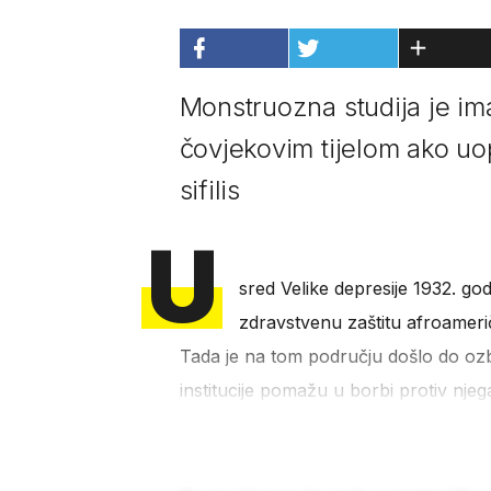
Monstruozna studija je ima
čovjekovim tijelom ako uo
sifilis
U
sred Velike depresije 1932. go
zdravstvenu zaštitu afroamer
Tada je na tom području došlo do oz
institucije pomažu u borbi protiv njeg