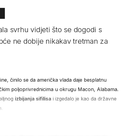
la svrhu vidjeti što se dogodi s
pće ne dobije nikakav tretman za
dine, činilo se da američka vlada daje besplatnu
ičkim poljoprivrednicima u okrugu Macon, Alabama.
biljnog
izbijanja sifilisa
i izgedalo je kao da državne
a.