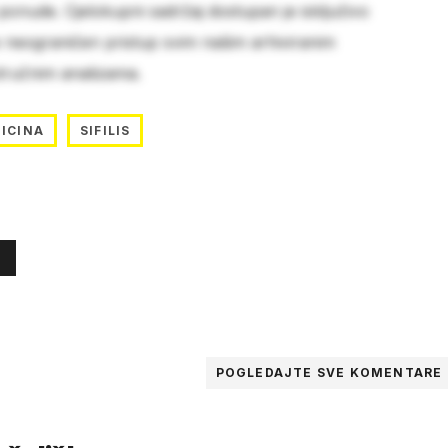
 ponude. Cjelokupni sadržaj dostupan je isključivo
e neograničen pristup svim našim arhiviranim
stručnim analizama.
ICINA
SIFILIS
POGLEDAJTE SVE
KOMENTARE