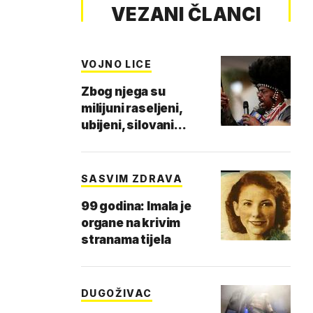
VEZANI ČLANCI
VOJNO LICE
Zbog njega su
milijuni raseljeni,
ubijeni, silovani...
SASVIM ZDRAVA
99 godina: Imala je
organe na krivim
stranama tijela
DUGOŽIVAC