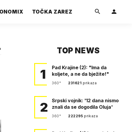
ONOMIX
TOČKA ZAREZ
TOP NEWS
a
Pad Krajine (2): "Ima da
1
koljete, a ne da bježite!"
360°
231621
prikaza
Srpski vojnik: '12 dana nismo
2
znali da se dogodila Oluja'
360°
222295
prikaza