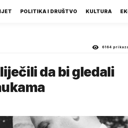
IJET
POLITIKA I DRUŠTVO
KULTURA
EK
6164
prikaz
iječili da bi gledali
 mukama