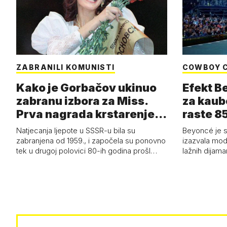
ZABRANILI KOMUNISTI
COWBOY 
Kako je Gorbačov ukinuo
Efekt B
zabranu izbora za Miss.
za kaub
Prva nagrada krstarenje
raste 85
Jadran…
čizmam
Natjecanja ljepote u SSSR-u bila su
Beyoncé je 
zabranjena od 1959., i započela su ponovno
izazvala mod
tek u drugoj polovici 80-ih godina prošl…
lažnih dijam