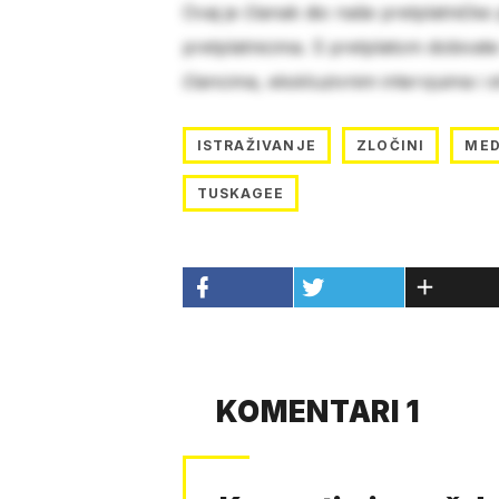
Ovaj je članak dio naše pretplatničke
pretplatnicima. S pretplatom dobivat
člancima, ekskluzivnim intervjuima i 
ISTRAŽIVANJE
ZLOČINI
MED
TUSKAGEE
KOMENTARI 1