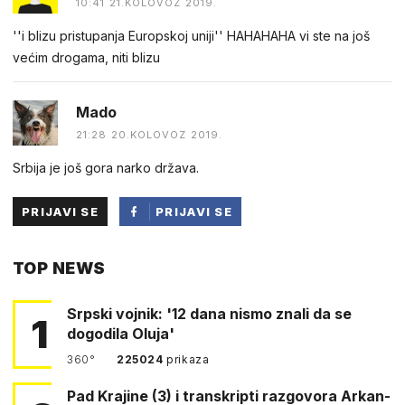
10:41 21.KOLOVOZ 2019.
''i blizu pristupanja Europskoj uniji'' HAHAHAHA vi ste na još
većim drogama, niti blizu
Mado
21:28 20.KOLOVOZ 2019.
Srbija je još gora narko država.
PRIJAVI SE
PRIJAVI SE
PUTEM
TOP NEWS
FACEBOOKA
Srpski vojnik: '12 dana nismo znali da se
1
dogodila Oluja'
360°
225024
prikaza
Pad Krajine (3) i transkripti razgovora Arkan-