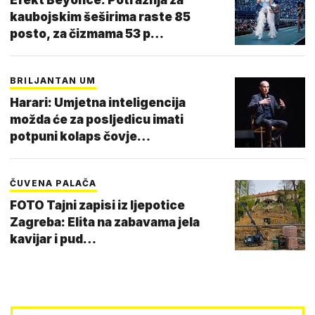
kaubojskim šeširima raste 85
posto, za čizmama 53 p…
BRILJANTAN UM
Harari: Umjetna inteligencija
možda će za posljedicu imati
potpuni kolaps čovje…
ČUVENA PALAČA
FOTO Tajni zapisi iz ljepotice
Zagreba: Elita na zabavama jela
kavijar i pud…