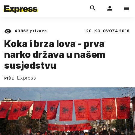
40862
prikaza
20. KOLOVOZA 2019.
Koka i brza lova - prva
narko država u našem
susjedstvu
Express
PIŠE