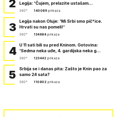
2
Legija: 'Čujem, prelazite ustašam…
360°
140089
prikaza
Legija nakon Oluje: 'Mi Srbi smo pič*ice.
3
Hrvati su nas pomeli!'
360°
134684
prikaza
U 11 sati bili su pred Kninom. Gotovina:
4
'Sedma neka uđe, 4. gardijska neka g…
360°
123442
prikaza
Srbija se i danas pita: Zašto je Knin pao za
5
samo 24 sata?
360°
110802
prikaza