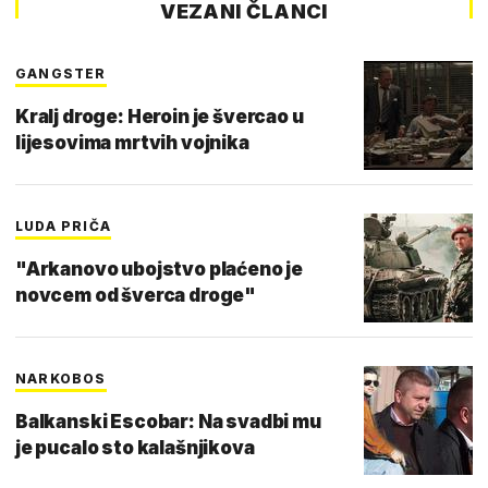
VEZANI ČLANCI
GANGSTER
Kralj droge: Heroin je švercao u
lijesovima mrtvih vojnika
LUDA PRIČA
"Arkanovo ubojstvo plaćeno je
novcem od šverca droge"
NARKOBOS
Balkanski Escobar: Na svadbi mu
je pucalo sto kalašnjikova