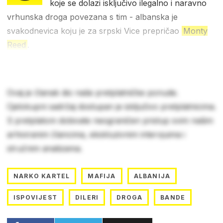
koje se dolazi isključivo ilegalno i naravno
vrhunska droga povezana s tim - albanska je
svakodnevica koju je za srpski Vice prepričao
Monty
Reed
.
Ovaj je članak dio naše pretplatničke ponude.
Cjelokupni sadržaj dostupan je isključivo pretplatnicima.
S pretplatom dobivate neograničen pristup svim našim
arhiviranim člancima, ekskluzivnim intervjuima i
stručnim analizama.
NARKO KARTEL
MAFIJA
ALBANIJA
ISPOVIJEST
DILERI
DROGA
BANDE