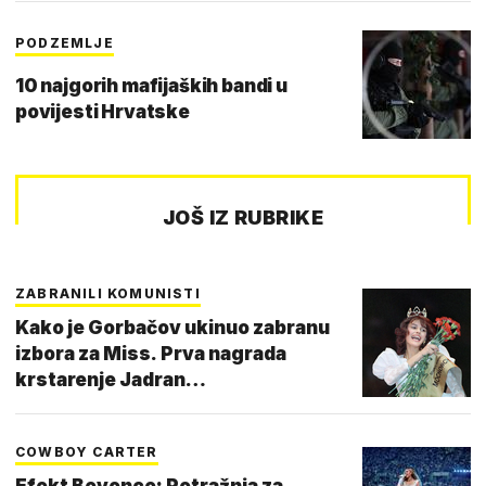
PODZEMLJE
10 najgorih mafijaških bandi u
povijesti Hrvatske
JOŠ IZ RUBRIKE
ZABRANILI KOMUNISTI
Kako je Gorbačov ukinuo zabranu
izbora za Miss. Prva nagrada
krstarenje Jadran…
COWBOY CARTER
Efekt Beyonce: Potražnja za