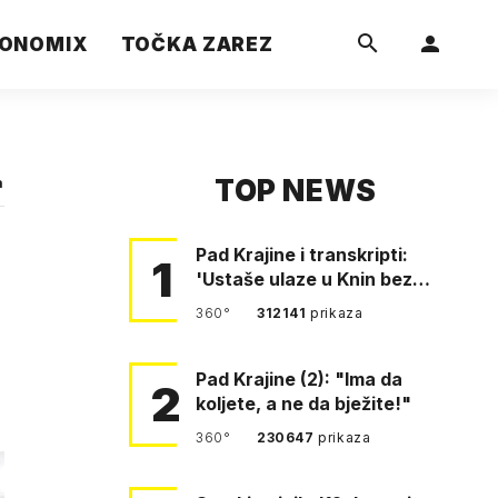
ONOMIX
TOČKA ZAREZ
TOP NEWS
a
Pad Krajine i transkripti:
1
'Ustaše ulaze u Knin bez
borbe. Mile, ovo je bežanij…
360°
312141
prikaza
Pad Krajine (2): "Ima da
2
koljete, a ne da bježite!"
360°
230647
prikaza