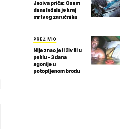
Jeziva priča: Osam
dana ležala je kraj
mrtvog zaručnika
PREŽIVIO
Nije znao je li živ ili u
paklu - 3 dana
agonije u
potopljenom brodu