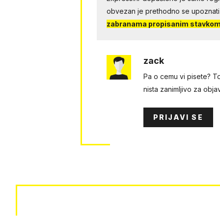
obvezan je prethodno se upoznati
zabranama propisanim stavkom 
zack
Pa o cemu vi pisete? To
nista zanimljivo za objav
PRIJAVI SE