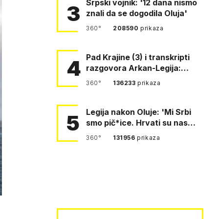
Srpski vojnik: '12 dana nismo
3
znali da se dogodila Oluja'
360°
208590
prikaza
Pad Krajine (3) i transkripti
4
razgovora Arkan-Legija:
'Čujem, prelazite ustašam…
360°
136233
prikaza
Legija nakon Oluje: 'Mi Srbi
5
smo pič*ice. Hrvati su nas
pomeli!'
360°
131956
prikaza