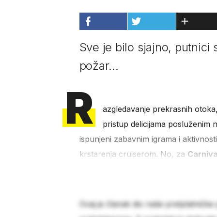
Sve je bilo sjajno, putnici
požar...
R
azgledavanje prekrasnih otoka,
pristup delicijama posluženim 
ispunjeni zabavnim igrama i aktivnosti
krstarenja cruiserom. No, za
Carniva
Ovaj je članak dio naše pretplatničke