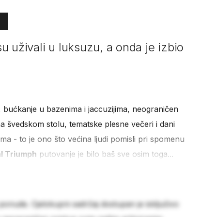
 su uživali u luksuzu, a onda je izbio
 bućkanje u bazenima i jaccuzijima, neograničen
na švedskom stolu, tematske plesne večeri i dani
ma - to je ono što većina ljudi pomisli pri spomenu
l Triumph
putovanje je bilo baš sve osim toga...
 ponude. Cjelokupni sadržaj dostupan je isključivo