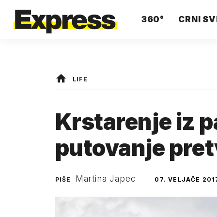
360°
CRNI SV
LIFE
Krstarenje iz 
putovanje pretv
Martina Japec
PIŠE
07. VELJAČE 201