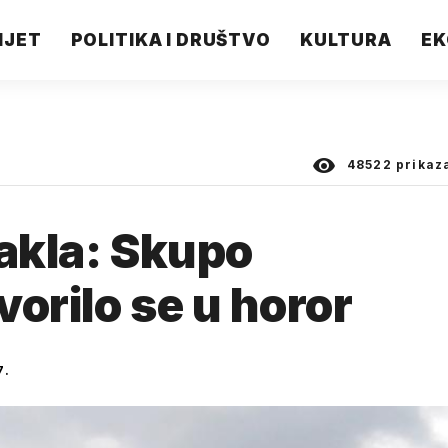
IJET
POLITIKA I DRUŠTVO
KULTURA
EK
48522
prikaz
pakla: Skupo
orilo se u horor
7.