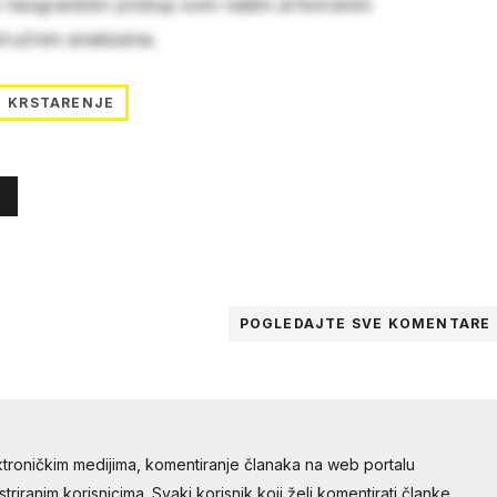
e neograničen pristup svim našim arhiviranim
stručnim analizama.
KRSTARENJE
POGLEDAJTE SVE
KOMENTARE
troničkim medijima, komentiranje članaka na web portalu
riranim korisnicima. Svaki korisnik koji želi komentirati članke