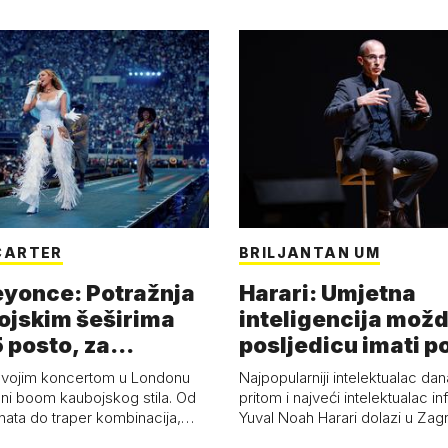
CARTER
BRILJANTAN UM
eyonce: Potražnja
Harari: Umjetna
ojskim šeširima
inteligencija možd
 posto, za
posljedicu imati p
a 53 p…
kolaps čovje…
svojim koncertom u Londonu
Najpopularniji intelektualac dan
ni boom kaubojskog stila. Od
pritom i najveći intelektualac i
anata do traper kombinacija,…
Yuval Noah Harari dolazi u Za