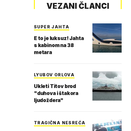
VEZANI ČLANCI
SUPER JAHTA
E to je luksuz! Jahta
s kabinom na 38
metara
LYUBOV ORLOVA
Ukleti Titov brod
"duhova i štakora
ljudoždera"
TRAGIČNA NESREĆA