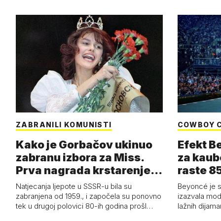
ZABRANILI KOMUNISTI
COWBOY 
Kako je Gorbačov ukinuo
Efekt B
zabranu izbora za Miss.
za kaub
Prva nagrada krstarenje
raste 85
Jadran…
čizmam
Natjecanja ljepote u SSSR-u bila su
Beyoncé je 
zabranjena od 1959., i započela su ponovno
izazvala mod
tek u drugoj polovici 80-ih godina prošl…
lažnih dijam