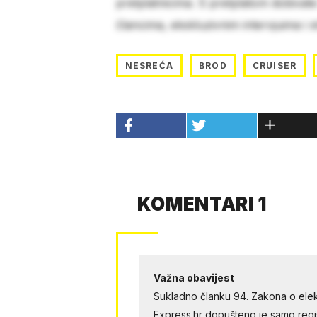
pretplatnicima. S pretplatom dobivat
člancima, ekskluzivnim intervjuima i 
NESREĆA
BROD
CRUISER
KOMENTARI 1
Važna obavijest
Sukladno članku 94. Zakona o elek
Express.hr dopušteno je samo regist