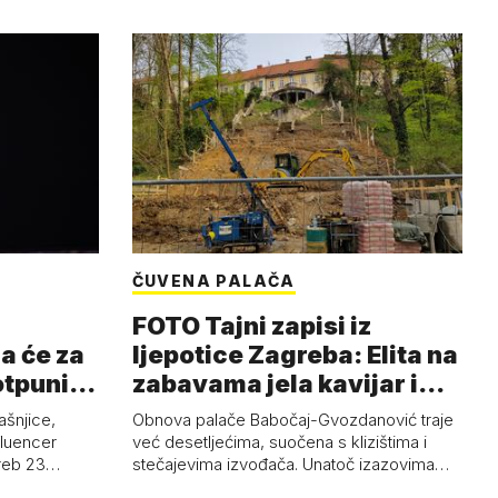
ČUVENA PALAČA
FOTO Tajni zapisi iz
a će za
ljepotice Zagreba: Elita na
otpuni
zabavama jela kavijar i
pud…
ašnjice,
Obnova palače Babočaj-Gvozdanović traje
nfluencer
već desetljećima, suočena s klizištima i
greb 23…
stečajevima izvođača. Unatoč izazovima…